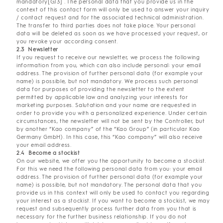
mandatory[GJ3] . The personal data that you provide us in the
context of this contact form will only be used to answer your inquiry
/ contact request and for the associated technical administration.
The transfer to third parties does not take place. Your personal
data will be deleted as soon as we have processed your request, or
you revoke your according consent.
2.3 Newsletter
If you request to receive our newsletter, we process the following
information from you, which can also include personal: your email
address. The provision of further personal data (for example your
name) is possible, but not mandatory. We process such personal
data for purposes of providing the newsletter to the extent
permitted by applicable law and analyzing your interests for
marketing purposes. Salutation and your name are requested in
order to provide you with a personalized experience. Under certain
circumstances, the newsletter will not be sent by the Controller, but
by another “Kao company” of the “Kao Group” (in particular Kao
Germany GmbH). In this case, this “Kao company” will also receive
your email address.
2.4 Become a stockist
On our website, we offer you the opportunity to become a stockist.
For this we need the following personal data from you: your email
address. The provision of further personal data (for example your
name) is possible, but not mandatory. The personal data that you
provide us in this context will only be used to contact you regarding
your interest as a stockist. If you want to become a stockist, we may
request and subsequently process further data from you that is
necessary for the further business relationship. If you do not