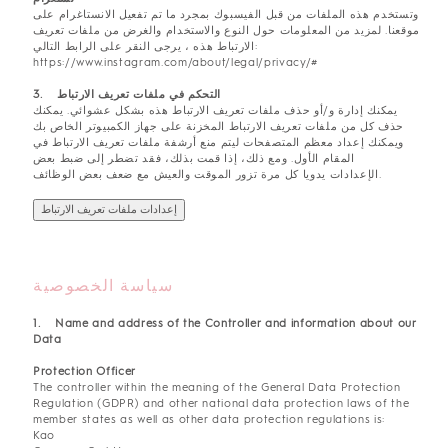
وتستخدم هذه الملفات من قبل الفيسبوك بمجرد ما تم تفعيل الانستاغرام على
موقعنا. لمزيد من المعلومات حول النوع والاستخدام والغرض من ملفات تعريف
الارتباط هذه ، يرجى النقر على الرابط التالي:
https://www.instagram.com/about/legal/privacy/#
3. التحكم في ملفات تعريف الارتباط
يمكنك إدارة و/أو حذف ملفات تعريف الارتباط هذه بشكل عشوائي. يمكنك
حذف كل من ملفات تعريف الارتباط المخزنة على جهاز الكمبيوتر الخاص بك
ويمكنك إعداد معظم المتصفحات ليتم منع أرشفة ملفات تعريف الارتباط في
المقام الأول. ومع ذلك، إذا قمت بذلك، فقد تضطر إلى ضبط بعض
الإعدادات يدويا كل مرة تزور الموقت والعيش مع ضعف بعض الوظائف.
إعدادات ملفات تعريف الارتباط
سياسة الخصوصية
1. Name and address of the Controller and information about our
Data
Protection Officer
The controller within the meaning of the General Data Protection
Regulation (GDPR) and other national data protection laws of the
member states as well as other data protection regulations is:
Kao