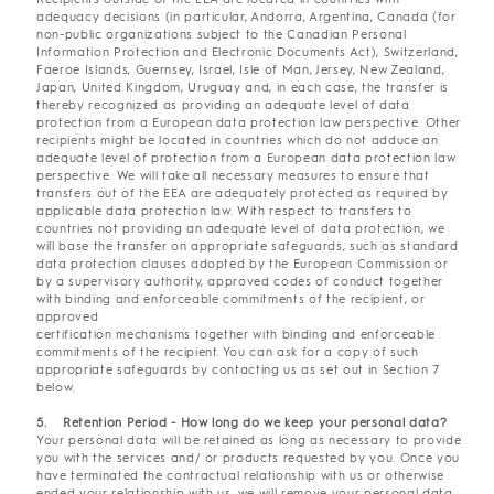
adequacy decisions (in particular, Andorra, Argentina, Canada (for
non-public organizations subject to the Canadian Personal
Information Protection and Electronic Documents Act), Switzerland,
Faeroe Islands, Guernsey, Israel, Isle of Man, Jersey, New Zealand,
Japan, United Kingdom, Uruguay and, in each case, the transfer is
thereby recognized as providing an adequate level of data
protection from a European data protection law perspective. Other
recipients might be located in countries which do not adduce an
adequate level of protection from a European data protection law
perspective. We will take all necessary measures to ensure that
transfers out of the EEA are adequately protected as required by
applicable data protection law. With respect to transfers to
countries not providing an adequate level of data protection, we
will base the transfer on appropriate safeguards, such as standard
data protection clauses adopted by the European Commission or
by a supervisory authority, approved codes of conduct together
with binding and enforceable commitments of the recipient, or
approved
certification mechanisms together with binding and enforceable
commitments of the recipient. You can ask for a copy of such
appropriate safeguards by contacting us as set out in Section 7
below.
5. Retention Period - How long do we keep your personal data?
Your personal data will be retained as long as necessary to provide
you with the services and/ or products requested by you. Once you
have terminated the contractual relationship with us or otherwise
ended your relationship with us, we will remove your personal data