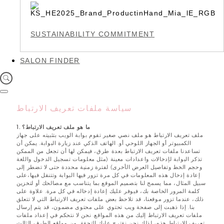
SUSTAINABILITY COMMITMENT
SALON FINDER
سياسة ملفات تعريف الارتباط
1. ما هو ملف تعريف الارتباط؟
ملف تعريف الارتباط هو ملف نصي صغير تقوم بوابة الويب بتثبيته على جهاز
الكمبيوتر أو الجهاز اللوحي أو. الهاتف الذكي عند زيارة البوابة. يمكن أن
تساعدنا ملفات تعريف الارتباط بعدة طرق، فيمكن لها أن تجعل من الممكن
تذكر البوابة لإدخالات واعدادات معينة (مثل معلومات تسجيل الدخول واللغة
وحجم الخط وتفاصيل العرض الأخرى) لفترة زمنية محددة حتى لا تضطر إلى
إعادة إدخال هذه المعلومات في كل مرة تزور فيها البوابة وتتنقل فيها،على
سبيل المثال، مما يسمح لنا بتصميم الموقع بما يتناسب مع مصالحك أو لتخزين
كلمة المرور الخاصة بك، فيوفر عليك إعادة إدخاله في كل مرة. علاوة على
ذلك، عندما تزور موقعنا، قد تلاحظ بعض ملفات تعريف الارتباط التي لا تتعلق
بنا. إذا ذهبت إلى صفحة ويب تحتوي على محتوى مضمون، قد يتم إرسال
ملفات تعريف الارتباط إليك من هذه المواقع. نحن لا نتحكم في إعداد ملفات
تعريف الارتباط هذه، لذلك نحن نقترح عليك التحقق من مواقع الطرف الثالث