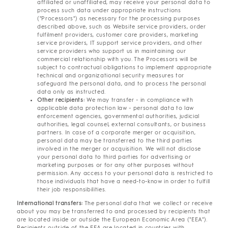
affiliated or unaffiliated, may receive your personal data to
process such data under appropriate instructions
("Processors") as necessary for the processing purposes
described above, such as Website service providers, order
fulfilment providers, customer care providers, marketing
service providers, IT support service providers, and other
service providers who support us in maintaining our
commercial relationship with you. The Processors will be
subject to contractual obligations to implement appropriate
technical and organizational security measures tor
safeguard the personal data, and to process the personal
data only as instructed.
Other recipients:
We may transfer - in compliance with
applicable data protection law - personal data to law
enforcement agencies, governmental authorities, judicial
authorities, legal counsel, external consultants, or business
partners. In case of a corporate merger or acquisition,
personal data may be transferred to the third parties
involved in the merger or acquisition. We will not disclose
your personal data to third parties for advertising or
marketing purposes or for any other purposes without
permission. Any access to your personal data is restricted to
those individuals that have a need-to-know in order to fulfill
their job responsibilities.
International transfers:
The personal data that we collect or receive
about you may be transferred to and processed by recipients that
are located inside or outside the European Economic Area ("EEA").
Recipients outside of the EEA are located in countries with