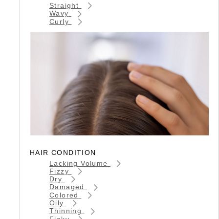
Straight
Wavy
Curly
HAIR CONDITION
Lacking Volume
Fizzy
Dry
Damaged
Colored
Oily
Thinning
Flaky