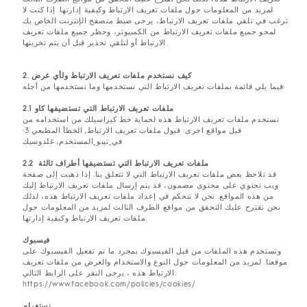
لمزيد من المعلومات حول ملفات تعريف الارتباط وكيفية إدارتها. إذا كنت لا
ترغب في تلقي ملفات تعريف الارتباط، يرجى ضبط متصفح الإنترنت الخاص بك
لمحو جميع ملفات تعريف الارتباط من الكمبيوتر، وحظر جميع ملفات تعريف
الارتباط أو لتلقي تحذير قبل أن يتم تخزينها.
2. كيف نستخدم ملفات تعريف الارتباط ولأي غرض
فيما يلي قائمة بملفات تعريف الارتباط التي نستخدمها وما نستخدمها من أجله:
2.1 ملفات تعريف الارتباط التي تستضيفها كاو
تستخدم ملفات تعريف الارتباط هذه لحماية خط كيراسيلك من استخدامه من
قبل مواقع اخرى: قبول ملفات تعريف الارتباط, الخطأ المطبعي 3:
في_تيبو_المستخدم, غلدوسيك
2.2 ملفات تعريف الارتباط التي تستضيفها أطراف ثالثة
قد تلاحظ بعض ملفات تعريف الارتباط التي لا تتعلق بنا. إذا ذهبت إلى صفحة
ويب تحتوي على محتوى مضمون، قد يتم إرسال ملفات تعريف الارتباط إليك
من هذه المواقع. نحن لا نتحكم في إعداد ملفات تعريف الارتباط هذه، لذلك
نحن نقترح عليك التحقق من مواقع الطرف الثالث لمزيد من المعلومات حول
ملفات تعريف الارتباط وكيفية إدارتها.
فيسبوك
وتستخدم هذه الملفات من قبل الفيسبوك بمجرد ما تم تفعيل الفيسبوك على
موقعنا. لمزيد من المعلومات حول النوع والاستخدام والغرض من ملفات تعريف
الارتباط هذه ، يرجى النقر على الرابط التالي:
https://www.facebook.com/policies/cookies/
نستغرام