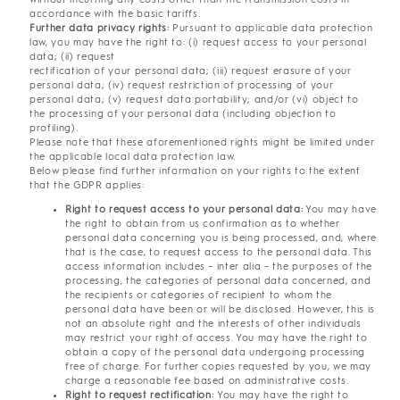
accordance with the basic tariffs.
Further data privacy rights:
Pursuant to applicable data protection
law, you may have the right to: (i) request access to your personal
data; (ii) request
rectification of your personal data; (iii) request erasure of your
personal data; (iv) request restriction of processing of your
personal data; (v) request data portability; and/or (vi) object to
the processing of your personal data (including objection to
profiling).
Please note that these aforementioned rights might be limited under
the applicable local data protection law.
Below please find further information on your rights to the extent
that the GDPR applies:
Right to request access to your personal data:
You may have
the right to obtain from us confirmation as to whether
personal data concerning you is being processed, and, where
that is the case, to request access to the personal data. This
access information includes – inter alia – the purposes of the
processing, the categories of personal data concerned, and
the recipients or categories of recipient to whom the
personal data have been or will be disclosed. However, this is
not an absolute right and the interests of other individuals
may restrict your right of access. You may have the right to
obtain a copy of the personal data undergoing processing
free of charge. For further copies requested by you, we may
charge a reasonable fee based on administrative costs.
Right to request rectification:
You may have the right to