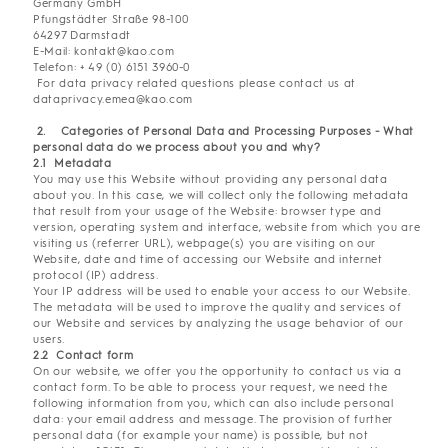
Germany GmbH
Pfungstädter Straße 98-100
64297 Darmstadt
E-Mail: kontakt@kao.com
Telefon: + 49 (0) 6151 3960-0
For data privacy related questions please contact us at
dataprivacy.emea@kao.com
2. Categories of Personal Data and Processing Purposes - What
personal data do we process about you and why?
2.1 Metadata
You may use this Website without providing any personal data
about you. In this case, we will collect only the following metadata
that result from your usage of the Website: browser type and
version, operating system and interface, website from which you are
visiting us (referrer URL), webpage(s) you are visiting on our
Website, date and time of accessing our Website and internet
protocol (IP) address.
Your IP address will be used to enable your access to our Website.
The metadata will be used to improve the quality and services of
our Website and services by analyzing the usage behavior of our
users.
2.2 Contact form
On our website, we offer you the opportunity to contact us via a
contact form. To be able to process your request, we need the
following information from you, which can also include personal
data: your email address and message. The provision of further
personal data (for example your name) is possible, but not