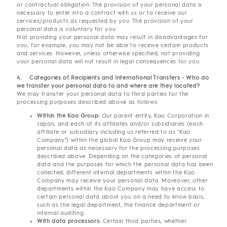
or contractual obligation. The provision of your personal data is
necessary to enter into a contract with us or to receive our
services/products as requested by you. The provision of your
personal data is voluntary for you.
Not providing your personal data may result in disadvantages for
you; for example, you may not be able to receive certain products
and services. However, unless otherwise specified, not providing
your personal data will not result in legal consequences for you.
4. Categories of Recipients and International Transfers - Who do
we transfer your personal data to and where are they located?
We may transfer your personal data to third parties for the
processing purposes described above as follows:
Within the Kao Group:
Our parent entity, Kao Corporation in
Japan, and each of its affiliates and/or subsidiaries (each
affiliate or subsidiary including us referred to as "Kao
Company") within the global Kao Group may receive your
personal data as necessary for the processing purposes
described above. Depending on the categories of personal
data and the purposes for which the personal data has been
collected, different internal departments within the Kao
Company may receive your personal data. Moreover, other
departments within the Kao Company may have access to
certain personal data about you on a need to know basis,
such as the legal department, the finance department or
internal auditing.
With data processors:
Certain third parties, whether