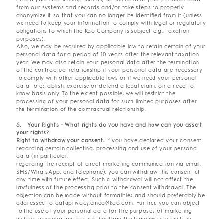
from our systems and records and/or take steps to properly
anonymize it so that you can no longer be identified from it (unless
we need to keep your information to comply with legal or regulatory
obligations to which the Kao Company is subject-e.g., taxation
purposes).
Also, we may be required by applicable law to retain certain of your
personal data for a period of 10 years after the relevant taxation
year. We may also retain your personal data after the termination
of the contractual relationship if your personal data are necessary
to comply with other applicable laws or if we need your personal
data to establish, exercise or defend a legal claim, on a need to
know basis only. To the extent possible, we will restrict the
processing of your personal data for such limited purposes after
the termination of the contractual relationship.
6. Your Rights - What rights do you have and how can you assert
your rights?
Right to withdraw your consent:
If you have declared your consent
regarding certain collecting, processing and use of your personal
data (in particular,
regarding the receipt of direct marketing communication via email,
SMS/WhatsApp, and telephone), you can withdraw this consent at
any time with future effect. Such a withdrawal will not affect the
lawfulness of the processing prior to the consent withdrawal. The
objection can be made without formalities and should preferably be
addressed to dataprivacy.emea@kao.com. Further, you can object
to the use of your personal data for the purposes of marketing
without incurring any costs other than the transmission costs in