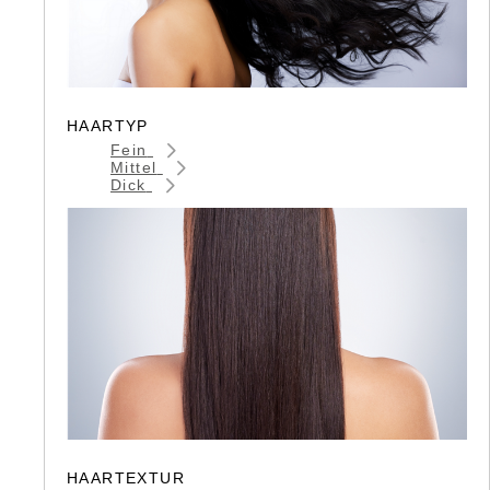
HAARTYP
Fein
Mittel
Dick
HAARTEXTUR