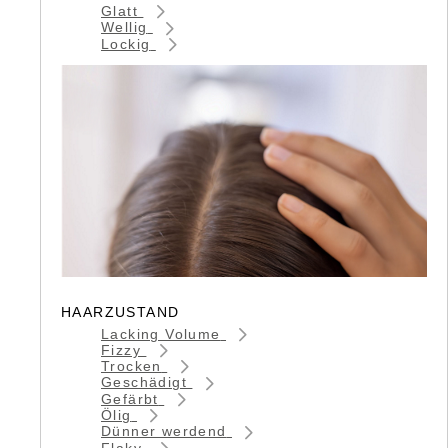
Glatt
Wellig
Lockig
HAARZUSTAND
Lacking Volume
Fizzy
Trocken
Geschädigt
Gefärbt
Ölig
Dünner werdend
Flaky