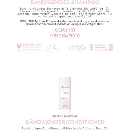
BÄNDIGENDES SHAMPOO
Sanft reinigendes Shampoo mit Biomimetic Silk und Shea- Öl.
Unsere zu 100 % vegane Formulierung beruhigt Frizz und die
gesamte Haarstruktur, während sie das Haar intensiv nährt – für
ein luxuriöses geschmeidiges Gefühl.
IDEAL FÜR Sprödes, Frizzy und widerspenstiges Haar; Haar, das sich nur
schwer kontrollieren und stylen lässt; lockiges und welliges Haar.
GENÄHRT.
GESCHMEIDIG.
KERASILK ESSENTIALS
BÄNDIGENDER CONDITIONER
Reichhaltiger Conditioner mit Biomimetic Silk und Shea Öl.