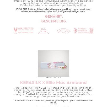
Unsere zu 100 % vegane Formulierung nährt intensiv, beruhigt die
gesamte Haarstruktur und verbessert deutlich die
Kontrollierbarkeit – für luxuriöses geschmeidiges Haar.
IDEAL FÜR Sprödes, Frizzy oder widerspenstiges Haar; Haar, das sich nur
schwer kontrollieren und stylen lässt; lockiges und welliges Haar.
GENÄHRT.
GESCHMEIDIG.
THE EXCLUSIVE
KERASILK X Ellie Mac Armband
Our STRENGTH BRACELET is reminder of self-belief and inner
strength. The exclusive design by British embroiderer ELLIE MAC
for KERASILK was inspired by the balance of beauty and
strength. Crafted from premium recycled vegan* materials, it’s a
beautiful gift for yourself or your loved ones.
Sized at 16 x 2cm it comes in a premium, giftable jewel ry box and is a one size
fits all.