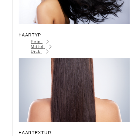
HAARTYP
Fein
Mittel
Dick
HAARTEXTUR