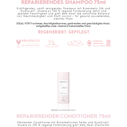
REPARIERENDES SHAMPOO 75ml
Kräftigendes, sanft reinigendes Shampoo mit Biomimetic Silk und
Hyaloveil®. Unsere zu 100 % vegane Formulierung nährt und
spendet Feuchtigkeit und gibt dem Haar die natürliche Balance
von Geschmeidigkeit und Kraft zurück – für gesund aussehendes,
weiches Haar.
IDEAL FÜR Trockenes, feuchtigkeitsarmes, gestresstes und geschädigtes Haar;
aufgehelltes oder chemisch behandeltes Haar
REGENERIERT. GEPFLEGT.
KERASILK ESSENTIALS
REPARIERENDER CONDITIONER 75ml
Stärkender Conditioner mit Biomimetischer Seide und Hyaloveil®.
Unsere zu 100 % vegane Formulierung gibt dem Haar Elastizität