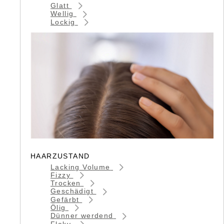
Glatt
Wellig
Lockig
HAARZUSTAND
Lacking Volume
Fizzy
Trocken
Geschädigt
Gefärbt
Ölig
Dünner werdend
Flaky