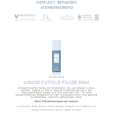
GEPFLEGT. REPARIERT.
ATEMBERAUBEND.
THE EXCLUSIVE
LIQUID CUTICLE FILLER 50ml
Hitzeaktiviertes Spray mit Biomimetic Silk und Blauer-Lotus-
Extrakt. Unsere zu 100 % vegane Formulierung baut die
Haaroberfläche wieder auf und optimiert sie – für eine
langanhaltende Regeneration der Schuppenschicht und gesund
aussehendes, natürlich glänzendes Haar.
IDEAL FÜR Alle Haartypen und -texturen.
1.certified by PETA ‘Beauty without Bunnies Program’ for its global non-
animal testing policy and its vegan formulas