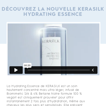
DÉCOUVREZ LA NOUVELLE KERASILK
HYDRATING ESSENCE
La Hydrating Essence de KERASILK est un soin
hautement concentré mais ultra léger, infusé de
Biomimetic Silk & 4% Betaine.Notre formule 100 %
vegan¹ est cliniquement prouvée² pour offrir
instantanément 2 fois plus d’hydratation, même aux
cheveux les plus secs et sensibilisés. Elle prévient