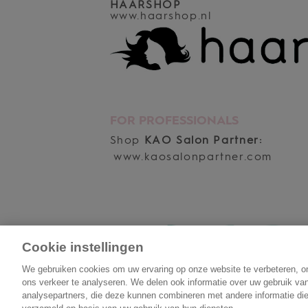
HAARSHOP
www.haarshop.nl
FOR PROFESSIONALS
Shop
KAO Salon Partner:
www.kaosalonpartner.com
Cookie instellingen
We gebruiken cookies om uw ervaring op onze website te verbeteren, o
ons verkeer te analyseren. We delen ook informatie over uw gebruik va
analysepartners, die deze kunnen combineren met andere informatie die 