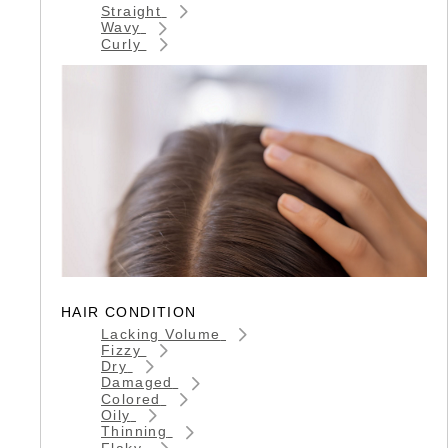
Straight
Wavy
Curly
HAIR CONDITION
Lacking Volume
Fizzy
Dry
Damaged
Colored
Oily
Thinning
Flaky