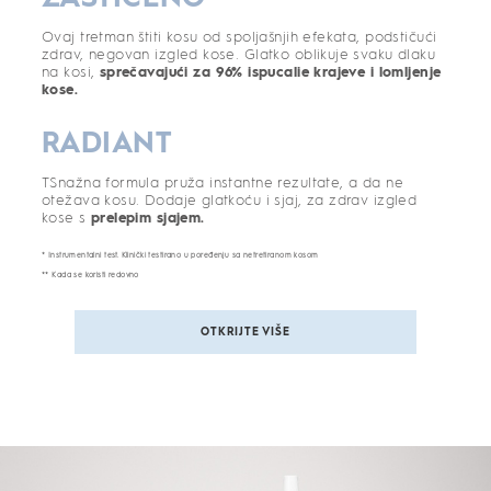
Ovaj tretman štiti kosu od spoljašnjih efekata, podstičući
zdrav, negovan izgled kose. Glatko oblikuje svaku dlaku
na kosi,
sprečavajući za 96% ispucalie krajeve i lomljenje
kose.
RADIANT
TSnažna formula pruža instantne rezultate, a da ne
otežava kosu. Dodaje glatkoću i sjaj, za zdrav izgled
kose s
prelepim sjajem.
* Instrumentalni test. Klinički testirano u poređenju sa netretiranom kosom
** Kada se koristi redovno
OTKRIJTE VIŠE