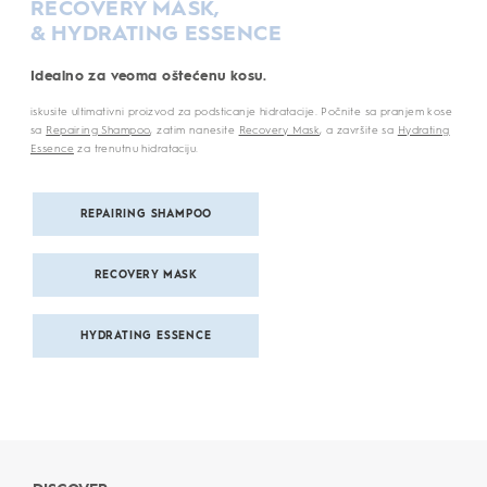
RECOVERY MASK,
& HYDRATING ESSENCE
Idealno za veoma oštećenu kosu.
iskusite ultimativni proizvod za podsticanje hidratacije. Počnite sa pranjem kose
sa
Repairing Shampoo
, zatim nanesite
Recovery Mask
, a završite sa
Hydrating
Essence
za trenutnu hidrataciju.
REPAIRING SHAMPOO
RECOVERY MASK
HYDRATING ESSENCE