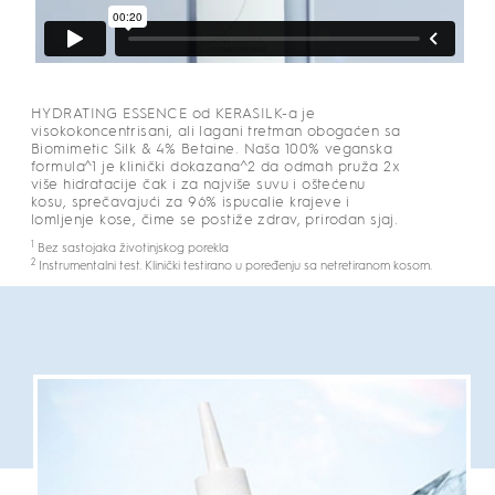
HYDRATING ESSENCE od KERASILK-a je
visokokoncentrisani, ali lagani tretman obogaćen sa
Biomimetic Silk & 4% Betaine. Naša 100% veganska
formula^1 je klinički dokazana^2 da odmah pruža 2x
više hidratacije čak i za najviše suvu i oštećenu
kosu, sprečavajući za 96% ispucalie krajeve i
lomljenje kose, čime se postiže zdrav, prirodan sjaj.
1
Bez sastojaka životinjskog porekla
2
Instrumentalni test. Klinički testirano u poređenju sa netretiranom kosom.