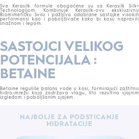
Sve Kerasilk formule obogaćene su sa Kerasilk Silk+
Technologijom. Kombinuje Kerasilk-ovu ekskluzivnu
Biomimetičku Svilu i pažljivo odabrane sastojke visokih
performansi kao i poboljšivače kako bi kosu napravili
snažnom i lepom.
SASTOJCI VELIKOG
POTENCIJALA :
BETAINE
Betaine reguliše balans vode u kosi, formirajući zaštitnu
hidro-mrežu koja zadržava vlagu, što rezultira sjajnim
izgledom i poboljšanim sjajem.
NAJBOLJE ZA PODSTICANJE
HIDRATACIJE