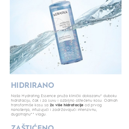
HIDRIRANO
Naša Hydrating Essence pruža klinički dokazanu* duboku
hidrataciju, čak i za suvu i ozbiljno oštećenu kosu. Odmah
transformiše kosu sa
2x više hidratacije
od prvog
nanošenja, infuzujući i zadržavajući intenzivnu,
dugotrajnu** vlagu.
ZAŠTIĆENO