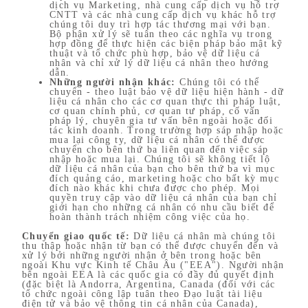
dịch vụ Marketing, nhà cung cấp dịch vụ hỗ trợ
CNTT và các nhà cung cấp dịch vụ khác hỗ trợ
chúng tôi duy trì hợp tác thương mại với bạn.
Bộ phận xử lý sẽ tuân theo các nghĩa vụ trong
hợp đồng để thực hiện các biện pháp bảo mật kỹ
thuật và tổ chức phù hợp, bảo vệ dữ liệu cá
nhân và chỉ xử lý dữ liệu cá nhân theo hướng
dẫn.
Những người nhận khác:
Chúng tôi có thể
chuyển - theo luật bảo vệ dữ liệu hiện hành - dữ
liệu cá nhân cho các cơ quan thực thi pháp luật,
cơ quan chính phủ, cơ quan tư pháp, cố vấn
pháp lý, chuyên gia tư vấn bên ngoài hoặc đối
tác kinh doanh. Trong trường hợp sáp nhập hoặc
mua lại công ty, dữ liệu cá nhân có thể được
chuyển cho bên thứ ba liên quan đến việc sáp
nhập hoặc mua lại. Chúng tôi sẽ không tiết lộ
dữ liệu cá nhân của bạn cho bên thứ ba vì mục
đích quảng cáo, marketing hoặc cho bất kỳ mục
đích nào khác khi chưa được cho phép. Mọi
quyền truy cập vào dữ liệu cá nhân của bạn chỉ
giới hạn cho những cá nhân có nhu cầu biết để
hoàn thành trách nhiệm công việc của họ.
Chuyển giao quốc tế:
Dữ liệu cá nhân mà chúng tôi
thu thập hoặc nhận từ bạn có thể được chuyển đến và
xử lý bởi những người nhận ở bên trong hoặc bên
ngoài Khu vực Kinh tế Châu Âu ("EEA"). Người nhận
bên ngoài EEA là các quốc gia có đầy đủ quyết định
(đặc biệt là Andorra, Argentina, Canada (đối với các
tổ chức ngoài công lập tuân theo Đạo luật tài liệu
điện tử và bảo vệ thông tin cá nhân của Canada),