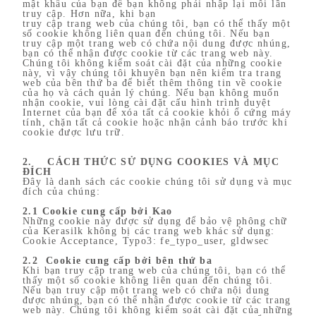
mật khẩu của bạn để bạn không phải nhập lại mỗi lần
truy cập. Hơn nữa, khi bạn
truy cập trang web của chúng tôi, bạn có thể thấy một
số cookie không liên quan đến chúng tôi. Nếu bạn
truy cập một trang web có chứa nội dung được nhúng,
bạn có thể nhận được cookie từ các trang web này.
Chúng tôi không kiểm soát cài đặt của những cookie
này, vì vậy chúng tôi khuyên bạn nên kiểm tra trang
web của bên thứ ba để biết thêm thông tin về cookie
của họ và cách quản lý chúng. Nếu bạn không muốn
nhận cookie, vui lòng cài đặt cấu hình trình duyệt
Internet của bạn để xóa tất cả cookie khỏi ổ cứng máy
tính, chặn tất cả cookie hoặc nhận cảnh báo trước khi
cookie được lưu trữ.
2. CÁCH THỨC SỬ DỤNG COOKIES VÀ MỤC
ĐÍCH
Đây là danh sách các cookie chúng tôi sử dụng và mục
đích của chúng:
2.1 Cookie cung cấp bởi Kao
Những cookie này được sử dụng để bảo vệ phông chữ
của Kerasilk không bị các trang web khác sử dụng:
Cookie Acceptance, Typo3: fe_typo_user, gldwsec
2.2 Cookie cung cấp bởi bên thứ ba
Khi bạn truy cập trang web của chúng tôi, bạn có thể
thấy một số cookie không liên quan đến chúng tôi.
Nếu bạn truy cập một trang web có chứa nội dung
được nhúng, bạn có thể nhận được cookie từ các trang
web này. Chúng tôi không kiểm soát cài đặt của những