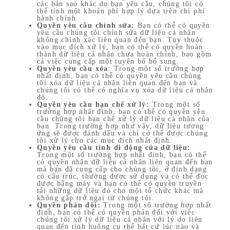
các bản sao khác do bạn yêu cầu, chúng tôi có
thể tính một khoản phí hợp lý dựa trên chi phí
hành chính.
Quyền yêu cầu chỉnh sửa:
Bạn có thể có quyền
yêu cầu chúng tôi chỉnh sửa dữ liệu cá nhân
không chính xác liên quan đến bạn. Tùy thuộc
vào mục đích xử lý, bạn có thể có quyền hoàn
thành dữ liệu cá nhân chưa hoàn chỉnh, bao gồm
cả việc cung cấp một tuyên bố bổ sung.
Quyền yêu cầu xóa
: Trong một số trường hợp
nhất định, bạn có thể có quyền yêu cầu chúng
tôi xóa dữ liệu cá nhân liên quan đến bạn và
chúng tôi có thể có nghĩa vụ xóa dữ liệu cá nhân
đó.
Quyền yêu cầu hạn chế xử lý:
Trong một số
trường hợp nhất định, bạn có thể có quyền yêu
cầu chúng tôi hạn chế xử lý dữ liệu cá nhân của
bạn. Trong trường hợp như vậy, dữ liệu tương
ứng sẽ được đánh dấu và chỉ có thể được chúng
tôi xử lý cho các mục đích nhất định.
Quyền yêu cầu tính di động của dữ liệu:
Trong một số trường hợp nhất định, bạn có thể
có quyền nhận dữ liệu cá nhân liên quan đến bạn
mà bạn đã cung cấp cho chúng tôi, ở định dạng
có cấu trúc, thường được sử dụng và có thể đọc
được bằng máy và bạn có thể có quyền truyền
tải những dữ liệu đó cho một tổ chức khác mà
không gặp trở ngại từ chúng tôi.
Quyền phản đối:
Trong một số trường hợp nhất
định, bạn có thể có quyền phản đối với việc
chúng tôi xử lý dữ liệu cá nhân với lý do liên
quan đến tình huống cụ thể bất cứ lúc nào và