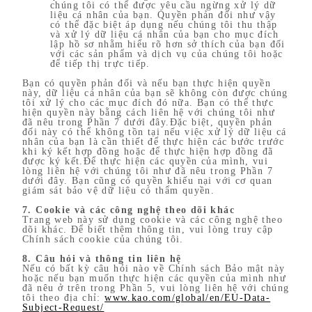
chúng tôi có thể được yêu cầu ngừng xử lý dữ
liệu cá nhân của bạn. Quyền phản đối như vậy
có thể đặc biệt áp dụng nếu chúng tôi thu thập
và xử lý dữ liệu cá nhân của bạn cho mục đích
lập hồ sơ nhằm hiểu rõ hơn sở thích của bạn đối
với các sản phẩm và dịch vụ của chúng tôi hoặc
để tiếp thị trực tiếp.
Bạn có quyền phản đối và nếu bạn thực hiện quyền
này, dữ liệu cá nhân của bạn sẽ không còn được chúng
tôi xử lý cho các mục đích đó nữa. Bạn có thể thực
hiện quyền này bằng cách liên hệ với chúng tôi như
đã nêu trong Phần 7 dưới đây.Đặc biệt, quyền phản
đối này có thể không tồn tại nếu việc xử lý dữ liệu cá
nhân của bạn là cần thiết để thực hiện các bước trước
khi ký kết hợp đồng hoặc để thực hiện hợp đồng đã
được ký kết.Để thực hiện các quyền của mình, vui
lòng liên hệ với chúng tôi như đã nêu trong Phần 7
dưới đây. Bạn cũng có quyền khiếu nại với cơ quan
giám sát bảo vệ dữ liệu có thẩm quyền.
7. Cookie và các công nghệ theo dõi khác
Trang web này sử dụng cookie và các công nghệ theo
dõi khác. Để biết thêm thông tin, vui lòng truy cập
Chính sách cookie của chúng tôi.
8. Câu hỏi và thông tin liên hệ
Nếu có bất kỳ câu hỏi nào về Chính sách Bảo mật này
hoặc nếu bạn muốn thực hiện các quyền của mình như
đã nêu ở trên trong Phần 5, vui lòng liên hệ với chúng
tôi theo địa chỉ:
www.kao.com/global/en/EU-Data-
Subject-Request/