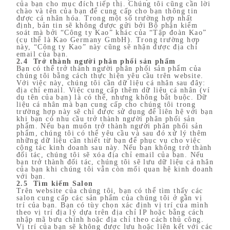
của bạn cho mục đích tiếp thị. Chúng tôi cũng cần lời
chào và tên của bạn để cung cấp cho bạn thông tin
được cá nhân hóa. Trong một số trường hợp nhất
định, bản tin sẽ không được gửi bởi Bộ phận kiểm
soát mà bởi “Công ty Kao” khác của “Tập đoàn Kao”
(cụ thể là Kao Germany GmbH). Trong trường hợp
này, “Công ty Kao” này cũng sẽ nhận được địa chỉ
email của bạn.
2.4 Trở thành người phân phối sản phẩm
Bạn có thể trở thành người phân phối sản phẩm của
chúng tôi bằng cách thực hiện yêu cầu trên website.
Với việc này, chúng tôi cần dữ liệu cá nhân sau đây:
địa chỉ email. Việc cung cấp thêm dữ liệu cá nhân (ví
dụ tên của bạn) là có thể, nhưng không bắt buộc. Dữ
liệu cá nhân mà bạn cung cấp cho chúng tôi trong
trường hợp này sẽ chỉ được sử dụng để liên hệ với bạn
khi bạn có nhu cầu trở thành người phân phối sản
phẩm. Nếu bạn muốn trở thành người phân phối sản
phẩm, chúng tôi có thể yêu cầu và sau đó xử lý thêm
những dữ liệu cần thiết từ bạn để phục vụ cho việc
cộng tác kinh doanh sau này. Nếu bạn không trở thành
đối tác, chúng tôi sẽ xóa địa chỉ email của bạn. Nếu
bạn trở thành đối tác, chúng tôi sẽ lưu dữ liệu cá nhân
của bạn khi chúng tôi vẫn còn mối quan hệ kinh doanh
với bạn.
2.5 Tìm kiếm Salon
Trên website của chúng tôi, bạn có thể tìm thấy các
salon cung cấp các sản phẩm của chúng tôi ở gần vị
trí của bạn. Bạn có tùy chọn xác định vị trí của mình
theo vị trí địa lý dựa trên địa chỉ IP hoặc bằng cách
nhập mã bưu chính hoặc địa chỉ theo cách thủ công.
Vị trí của bạn sẽ không được lưu hoặc liên kết với các