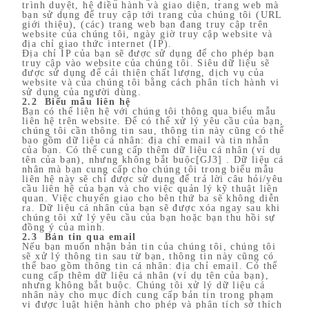
trình duyệt, hệ điều hành và giao diện, trang web mà
bạn sử dụng để truy cập tới trang của chúng tôi (URL
giới thiệu), (các) trang web bạn đang truy cập trên
website của chúng tôi, ngày giờ truy cập website và
địa chỉ giao thức internet (IP).
Địa chỉ IP của bạn sẽ được sử dụng để cho phép bạn
truy cập vào website của chúng tôi. Siêu dữ liệu sẽ
được sử dụng để cải thiện chất lượng, dịch vụ của
website và của chúng tôi bằng cách phân tích hành vi
sử dụng của người dùng.
2.2 Biểu mẫu liên hệ
Bạn có thể liên hệ với chúng tôi thông qua biểu mẫu
liên hệ trên website. Để có thể xử lý yêu cầu của bạn,
chúng tôi cần thông tin sau, thông tin này cũng có thể
bao gồm dữ liệu cá nhân: địa chỉ email và tin nhắn
của bạn. Có thể cung cấp thêm dữ liệu cá nhân (ví dụ
tên của bạn), nhưng không bắt buộc[GJ3] . Dữ liệu cá
nhân mà bạn cung cấp cho chúng tôi trong biểu mẫu
liên hệ này sẽ chỉ được sử dụng để trả lời câu hỏi/yêu
cầu liên hệ của bạn và cho việc quản lý kỹ thuật liên
quan. Việc chuyển giao cho bên thứ ba sẽ không diễn
ra. Dữ liệu cá nhân của bạn sẽ được xóa ngay sau khi
chúng tôi xử lý yêu cầu của bạn hoặc bạn thu hồi sự
đồng ý của mình.
2.3 Bản tin qua email
Nếu bạn muốn nhận bản tin của chúng tôi, chúng tôi
sẽ xử lý thông tin sau từ bạn, thông tin này cũng có
thể bao gồm thông tin cá nhân: địa chỉ email. Có thể
cung cấp thêm dữ liệu cá nhân (ví dụ tên của bạn),
nhưng không bắt buộc. Chúng tôi xử lý dữ liệu cá
nhân này cho mục đích cung cấp bản tin trong phạm
vi được luật hiện hành cho phép và phân tích sở thích