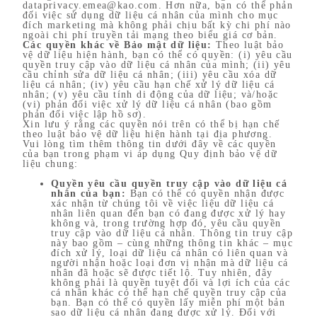
dataprivacy.emea@kao.com. Hơn nữa, bạn có thể phản
đối việc sử dụng dữ liệu cá nhân của mình cho mục
đích marketing mà không phải chịu bất kỳ chi phí nào
ngoài chi phí truyền tải mạng theo biểu giá cơ bản.
Các quyền khác về Bảo mật dữ liệu:
Theo luật bảo
vệ dữ liệu hiện hành, bạn có thể có quyền: (i) yêu cầu
quyền truy cập vào dữ liệu cá nhân của mình; (ii) yêu
cầu chỉnh sửa dữ liệu cá nhân; (iii) yêu cầu xóa dữ
liệu cá nhân; (iv) yêu cầu hạn chế xử lý dữ liệu cá
nhân; (v) yêu cầu tính di động của dữ liệu; và/hoặc
(vi) phản đối việc xử lý dữ liệu cá nhân (bao gồm
phản đối việc lập hồ sơ).
Xin lưu ý rằng các quyền nói trên có thể bị hạn chế
theo luật bảo vệ dữ liệu hiện hành tại địa phương.
Vui lòng tìm thêm thông tin dưới đây về các quyền
của bạn trong phạm vi áp dụng Quy định bảo vệ dữ
liệu chung:
Quyền yêu cầu quyền truy cập vào dữ liệu cá
nhân của bạn:
Bạn có thể có quyền nhận được
xác nhận từ chúng tôi về việc liệu dữ liệu cá
nhân liên quan đến bạn có đang được xử lý hay
không và, trong trường hợp đó, yêu cầu quyền
truy cập vào dữ liệu cá nhân. Thông tin truy cập
này bao gồm – cùng những thông tin khác – mục
đích xử lý, loại dữ liệu cá nhân có liên quan và
người nhận hoặc loại đơn vị nhận mà dữ liệu cá
nhân đã hoặc sẽ được tiết lộ. Tuy nhiên, đây
không phải là quyền tuyệt đối và lợi ích của các
cá nhân khác có thể hạn chế quyền truy cập của
bạn. Bạn có thể có quyền lấy miễn phí một bản
sao dữ liệu cá nhân đang được xử lý. Đối với