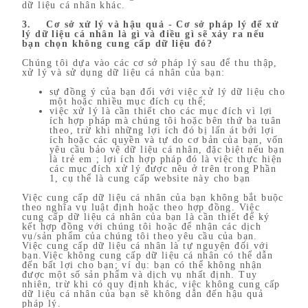
dữ liệu cá nhân khác.
3. Cơ sở xử lý và hậu quả - Cơ sở pháp lý để xử
lý dữ liệu cá nhân là gì và điều gì sẽ xảy ra nếu
bạn chọn không cung cấp dữ liệu đó?
Chúng tôi dựa vào các cơ sở pháp lý sau để thu thập,
xử lý và sử dụng dữ liệu cá nhân của bạn:
sự đồng ý của bạn đối với việc xử lý dữ liệu cho
một hoặc nhiều mục đích cụ thể;
việc xử lý là cần thiết cho các mục đích vì lợi
ích hợp pháp mà chúng tôi hoặc bên thứ ba tuân
theo, trừ khi những lợi ích đó bị lấn át bởi lợi
ích hoặc các quyền và tự do cơ bản của bạn, vốn
yêu cầu bảo vệ dữ liệu cá nhân, đặc biệt nếu bạn
là trẻ em ; lợi ích hợp pháp đó là việc thực hiện
các mục đích xử lý được nêu ở trên trong Phần
1, cụ thể là cung cấp website này cho bạn
Việc cung cấp dữ liệu cá nhân của bạn không bắt buộc
theo nghĩa vụ luật định hoặc theo hợp đồng. Việc
cung cấp dữ liệu cá nhân của bạn là cần thiết để ký
kết hợp đồng với chúng tôi hoặc để nhận các dịch
vụ/sản phẩm của chúng tôi theo yêu cầu của bạn.
Việc cung cấp dữ liệu cá nhân là tự nguyện đối với
bạn.Việc không cung cấp dữ liệu cá nhân có thể dẫn
đến bất lợi cho bạn; ví dụ: bạn có thể không nhận
được một số sản phẩm và dịch vụ nhất định. Tuy
nhiên, trừ khi có quy định khác, việc không cung cấp
dữ liệu cá nhân của bạn sẽ không dẫn đến hậu quả
pháp lý.