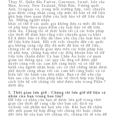
Thụy Sĩ, Quần đảo Faeroe, Guernsey, Israel, Isle của
Man, Jersey, New Zealand, Nhật Bản, Vương quốc
Anh, Uruguay và, trong mỗi trường hợp, việc chuyển
giao được công nhận cung cấp mức độ bảo vệ dữ liệu
phù hợp theo quan điểm của luật bảo vệ dữ liệu châu
Âu. Những người nhận
khác có thể ở các quốc gia không đưa ra mức độ bảo
vệ phù hợp theo quan điểm của luật bảo vệ dữ liệu
châu Âu. Chúng tôi sẽ thực hiện tất cả các biện pháp
cần thiết để đảm bảo rằng việc chuyển giao ra khỏi
EEA được bảo vệ đầy đủ theo yêu cầu của luật bảo vệ
dữ liệu hiện hành. Đối với việc chuyển đến các quốc
gia không cung cấp đầy đủ mức độ bảo vệ dữ liệu,
chúng tôi sẽ chuyển giao dựa trên các biện pháp bảo
vệ phù hợp, chẳng hạn như các điều khoản bảo vệ dữ
liệu tiêu chuẩn được Ủy ban Châu Âu hoặc cơ quan
giám sát thông qua, các quy tắc ứng xử được phê
duyệt cùng với các cam kết ràng buộc và có thể thi
hành của người nhận hoặc các cơ chế chứng nhận được
phê duyệt cùng nhau với các cam kết ràng buộc và có
hiệu lực thi hành của bên nhận. Bạn có thể yêu cầu
bản sao của các biện pháp bảo vệ thích hợp này bằng
cách liên hệ với chúng tôi như được nêu trong Phần 7
dưới đây.
5. Thời gian lưu giữ - Chúng tôi lưu giữ dữ liệu cá
nhân của bạn trong bao lâu?
Dữ liệu cá nhân của bạn sẽ được lưu giữ trong thời
gian cần thiết để cung cấp cho bạn các dịch vụ
và/hoặc sản phẩm mà bạn yêu cầu. Khi bạn đã chấm
dứt mối quan hệ hợp đồng với chúng tôi hoặc chấm
dứt liên hệ của bạn với chúng tôi, chúng tôi sẽ xóa dữ