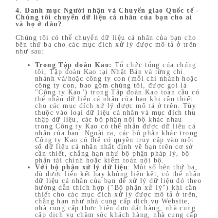
4. Danh mục Người nhận và Chuyển giao Quốc tế -
Chúng tôi chuyển dữ liệu cá nhân của bạn cho ai
và họ ở đâu?
Chúng tôi có thể chuyển dữ liệu cá nhân của bạn cho
bên thứ ba cho các mục đích xử lý được mô tả ở trên
như sau:
Trong Tập đoàn Kao:
Tổ chức tổng của chúng
tôi, Tập đoàn Kao tại Nhật Bản và từng chi
nhánh và/hoặc công ty con (mỗi chi nhánh hoặc
công ty con, bao gồm chúng tôi, được gọi là
"Công ty Kao") trong Tập đoàn Kao toàn cầu có
thể nhận dữ liệu cá nhân của bạn khi cần thiết
cho các mục đích xử lý được mô tả ở trên. Tùy
thuộc vào loại dữ liệu cá nhân và mục đích thu
thập dữ liệu, các bộ phận nội bộ khác nhau
trong Công ty Kao có thể nhận được dữ liệu cá
nhân của bạn. Ngoài ra, các bộ phận khác trong
Công ty Kao có thể có quyền truy cập vào một
số dữ liệu cá nhân nhất định về bạn trên cơ sở
cần thiết, chẳng hạn như bộ phận pháp lý, bộ
phận tài chính hoặc kiểm toán nội bộ.
Với bộ phận xử lý dữ liệu
: Một số bên thứ ba,
dù được liên kết hay không liên kết, có thể nhận
dữ liệu cá nhân của bạn để xử lý dữ liệu đó theo
hướng dẫn thích hợp ("Bộ phận xử lý") khi cần
thiết cho các mục đích xử lý được mô tả ở trên,
chẳng hạn như nhà cung cấp dịch vụ Website,
nhà cung cấp thực hiện đơn đặt hàng, nhà cung
cấp dịch vụ chăm sóc khách hàng, nhà cung cấp