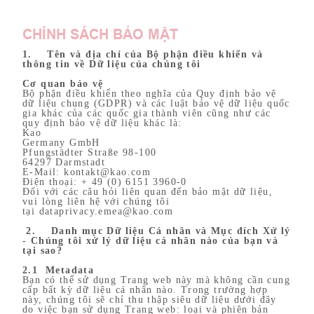
CHÍNH SÁCH BẢO MẬT
1. Tên và địa chỉ của Bộ phận điều khiển và
thông tin về Dữ liệu của chúng tôi
Cơ quan bảo vệ
Bộ phận điều khiển theo nghĩa của Quy định bảo vệ
dữ liệu chung (GDPR) và các luật bảo vệ dữ liệu quốc
gia khác của các quốc gia thành viên cũng như các
quy định bảo vệ dữ liệu khác là:
Kao
Germany GmbH
Pfungstädter Straße 98-100
64297 Darmstadt
E-Mail: kontakt@kao.com
Điện thoại: + 49 (0) 6151 3960-0
Đối với các câu hỏi liên quan đến bảo mật dữ liệu,
vui lòng liên hệ với chúng tôi
tại dataprivacy.emea@kao.com
2. Danh mục Dữ liệu Cá nhân và Mục đích Xử lý
- Chúng tôi xử lý dữ liệu cá nhân nào của bạn và
tại sao?
2.1 Metadata
Bạn có thể sử dụng Trang web này mà không cần cung
cấp bất kỳ dữ liệu cá nhân nào. Trong trường hợp
này, chúng tôi sẽ chỉ thu thập siêu dữ liệu dưới đây
do việc bạn sử dụng Trang web: loại và phiên bản