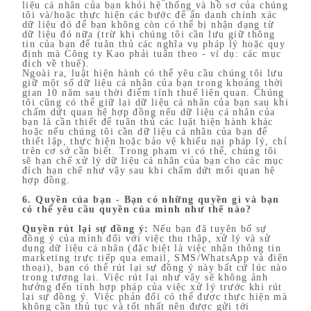
liệu cá nhân của bạn khỏi hệ thống và hồ sơ của chúng
tôi và/hoặc thực hiện các bước để ẩn danh chính xác
dữ liệu đó để bạn không còn có thể bị nhận dạng từ
dữ liệu đó nữa (trừ khi chúng tôi cần lưu giữ thông
tin của bạn để tuân thủ các nghĩa vụ pháp lý hoặc quy
định mà Công ty Kao phải tuân theo - ví dụ: các mục
đích về thuế).
Ngoài ra, luật hiện hành có thể yêu cầu chúng tôi lưu
giữ một số dữ liệu cá nhân của bạn trong khoảng thời
gian 10 năm sau thời điểm tính thuế liên quan. Chúng
tôi cũng có thể giữ lại dữ liệu cá nhân của bạn sau khi
chấm dứt quan hệ hợp đồng nếu dữ liệu cá nhân của
bạn là cần thiết để tuân thủ các luật hiện hành khác
hoặc nếu chúng tôi cần dữ liệu cá nhân của bạn để
thiết lập, thực hiện hoặc bảo vệ khiếu nại pháp lý, chỉ
trên cơ sở cần biết. Trong phạm vi có thể, chúng tôi
sẽ hạn chế xử lý dữ liệu cá nhân của bạn cho các mục
đích hạn chế như vậy sau khi chấm dứt mối quan hệ
hợp đồng.
6. Quyền của bạn - Bạn có những quyền gì và bạn
có thể yêu cầu quyền của mình như thế nào?
Quyền rút lại sự đồng ý:
Nếu bạn đã tuyên bố sự
đồng ý của mình đối với việc thu thập, xử lý và sử
dụng dữ liệu cá nhân (đặc biệt là việc nhận thông tin
marketing trực tiếp qua email, SMS/WhatsApp và điện
thoại), bạn có thể rút lại sự đồng ý này bất cứ lúc nào
trong tương lai. Việc rút lại như vậy sẽ không ảnh
hưởng đến tính hợp pháp của việc xử lý trước khi rút
lại sự đồng ý. Việc phản đối có thể được thực hiện mà
không cần thủ tục và tốt nhất nên được gửi tới