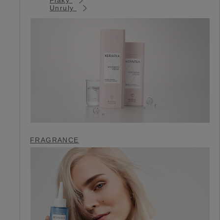
Unruly
FRAGRANCE