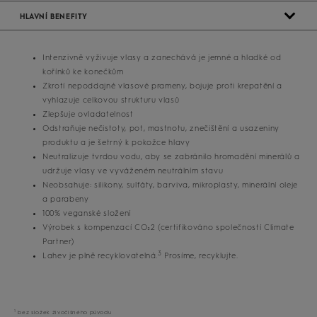
HLAVNÍ BENEFITY
Intenzivně vyživuje vlasy a zanechává je jemné a hladké od
kořínků ke konečkům
Zkrotí nepoddajné vlasové prameny, bojuje proti krepatění a
vyhlazuje celkovou strukturu vlasů
Zlepšuje ovladatelnost
Odstraňuje nečistoty, pot, mastnotu, znečištění a usazeniny
produktu a je šetrný k pokožce hlavy
Neutralizuje tvrdou vodu, aby se zabránilo hromadění minerálů a
udržuje vlasy ve vyváženém neutrálním stavu
Neobsahuje: silikony, sulfáty, barviva, mikroplasty, minerální oleje
a parabeny
100% veganské složení
Výrobek s kompenzací CO₂2 (certifikováno společností Climate
Partner)
3
Lahev je plně recyklovatelná.
Prosíme, recyklujte.
1
bez složek živočišného původu