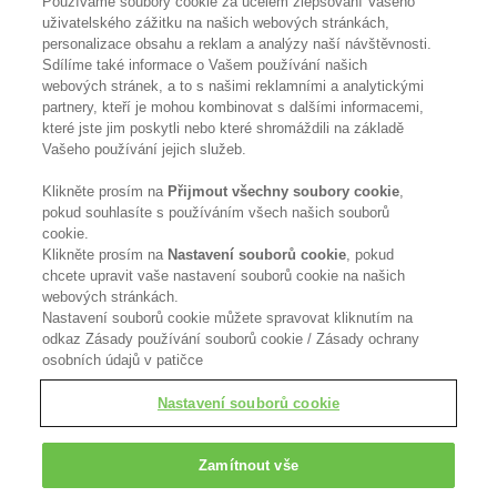
Používáme soubory cookie za účelem zlepšování Vašeho
uživatelského zážitku na našich webových stránkách,
personalizace obsahu a reklam a analýzy naší návštěvnosti.
Contact Us
Sdílíme také informace o Vašem používání našich
webových stránek, a to s našimi reklamními a analytickými
Become a Stockist
partnery, kteří je mohou kombinovat s dalšími informacemi,
které jste jim poskytli nebo které shromáždili na základě
Privacy Policy
Vašeho používání jejich služeb.
Klikněte prosím na
Přijmout všechny soubory cookie
,
Cookie Policy
pokud souhlasíte s používáním všech našich souborů
cookie.
Terms & Conditions
Klikněte prosím na
Nastavení souborů cookie
, pokud
chcete upravit vaše nastavení souborů cookie na našich
FOLLOW US
webových stránkách.
Nastavení souborů cookie můžete spravovat kliknutím na
odkaz Zásady používání souborů cookie / Zásady ochrany
osobních údajů v patičce
Kerasilk is part of
Nastavení souborů cookie
Zamítnout vše