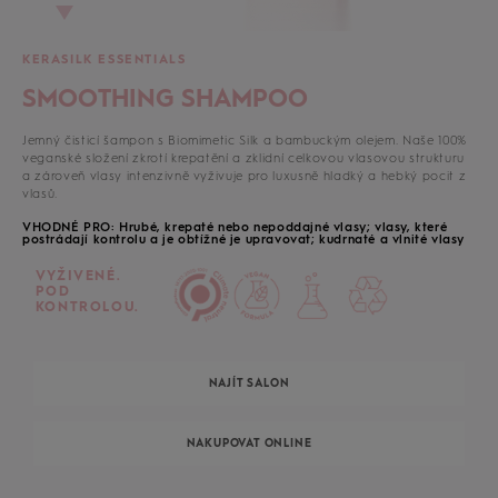
KERASILK ESSENTIALS
SMOOTHING SHAMPOO
Jemný čisticí šampon s Biomimetic Silk a bambuckým olejem. Naše 100%
veganské složení zkrotí krepatění a zklidní celkovou vlasovou strukturu
a zároveň vlasy intenzivně vyživuje pro luxusně hladký a hebký pocit z
vlasů.
VHODNÉ PRO: Hrubé, krepaté nebo nepoddajné vlasy; vlasy, které
postrádají kontrolu a je obtížné je upravovat; kudrnaté a vlnité vlasy
VYŽIVENÉ.
POD
KONTROLOU.
NAJÍT SALON
NAKUPOVAT ONLINE