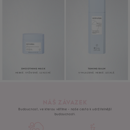
SMOOTHING MASK
TAMING BALM
HEBKÉ. VYŽIVENÉ. LUXUSNÍ.
VYHLAZENÉ. HEBKÉ. LESKLÉ.
NÁŠ ZÁVAZEK
Budoucnost, ve kterou věříme – naše cesta k udržitelnější
budoucnosti.