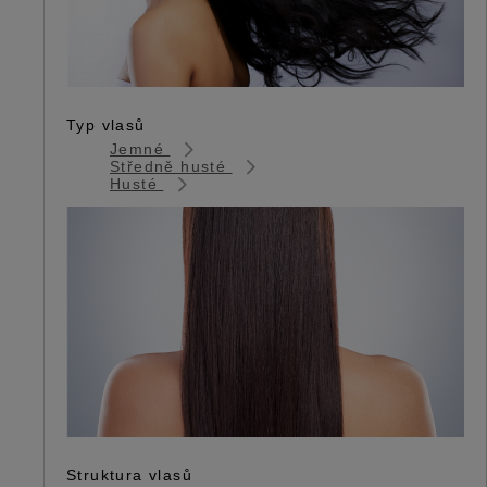
Typ vlasů
Jemné
Středně husté
Husté
Struktura vlasů