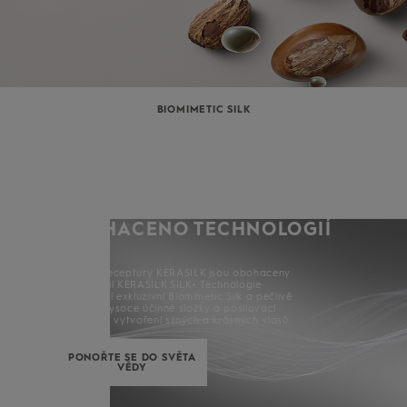
BIOMIMETIC SILK
OBOHACENO TECHNOLOGIÍ
SILK+
Všechny receptury KERASILK jsou obohaceny
technologií KERASILK SILK+. Technologie
kombinující exkluzivní Biomimetic Silk a pečlivě
vybrané vysoce účinné složky a posilovací
složky pro vytvoření silných a krásných vlasů.
PONOŘTE SE DO SVĚTA
VĚDY