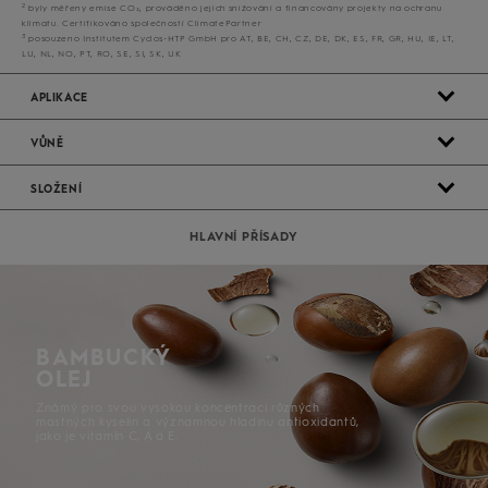
2
byly měřeny emise CO₂, prováděno jejich snižování a financovány projekty na ochranu
klimatu. Certifikováno společností ClimatePartner
3
posouzeno Institutem Cyclos-HTP GmbH pro AT, BE, CH, CZ, DE, DK, ES, FR, GR, HU, IE, LT,
LU, NL, NO, PT, RO, SE, SI, SK, UK
APLIKACE
VŮNĚ
SLOŽENÍ
HLAVNÍ PŘÍSADY
BAMBUCKÝ
OLEJ
Známý pro svou vysokou koncentraci různých
mastných kyselin a významnou hladinu antioxidantů,
jako je vitamín C, A a E.