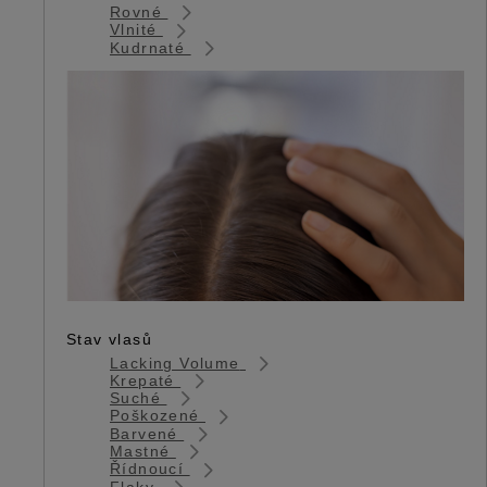
Rovné
Vlnité
Kudrnaté
Stav vlasů
Lacking Volume
Krepaté
Suché
Poškozené
Barvené
Mastné
Řídnoucí
Flaky