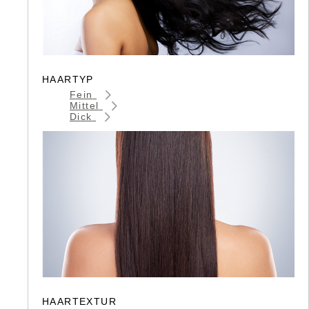
HAARTYP
Fein
Mittel
Dick
HAARTEXTUR