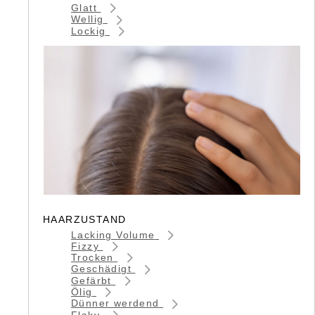
Glatt
Wellig
Lockig
HAARZUSTAND
Lacking Volume
Fizzy
Trocken
Geschädigt
Gefärbt
Ölig
Dünner werdend
Flaky