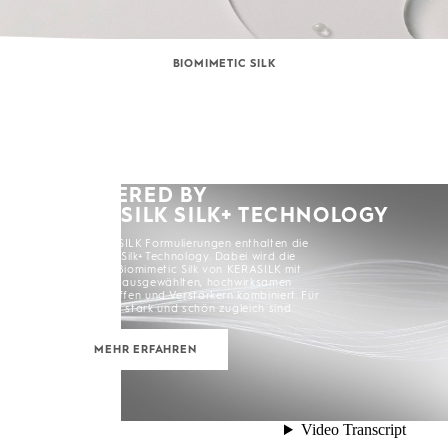
BIOMIMETIC SILK
POWERED BY
KERASILK SILK+ TECHNOLOGY
Alle KERASILK Formulierungen enthalten die
KERASILK Silk+ Technology. Dabei wird die
exklusive Biomimetic Silk von KERASILK mit
sorgfältig ausgewählten, hochwirksamen
Inhaltsstoffen und Verstärkern kombiniert. Für
Haare, die stark und schön zugleich sind.
MEHR ERFAHREN