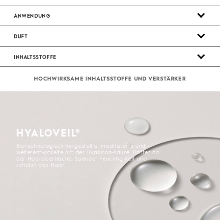
ANWENDUNG
DUFT
INHALTSSTOFFE
HOCHWIRKSAME ​INHALTSSTOFFE ​UND ​VERSTÄRKER
HYALOVEIL®
Biotechnologisch hergestellte, modifizierte und
weiterentwickelte Art der Hyaluron-säure. Haftet an
der Haaroberfläche, Spendet Feuchtig-keit und
schützt das Haar.