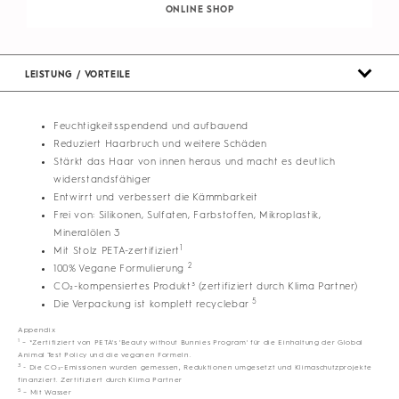
ONLINE SHOP
LEISTUNG / VORTEILE
Feuchtigkeitsspendend und aufbauend
Reduziert Haarbruch und weitere Schäden
Stärkt das Haar von innen heraus und macht es deutlich
widerstandsfähiger
Entwirrt und verbessert die Kämmbarkeit
Frei von: Silikonen, Sulfaten, Farbstoffen, Mikroplastik,
Mineralölen 3
1
Mit Stolz PETA-zertifiziert
2
100% Vegane Formulierung
CO₂-kompensiertes Produkt³ (zertifiziert durch Klima Partner)
5
Die Verpackung ist komplett recyclebar
Appendix
1
– *Zertifiziert von PETA's 'Beauty without Bunnies Program' für die Einhaltung der Global
Animal Test Policy und die veganen Formeln.
3
- Die CO₂-Emissionen wurden gemessen, Reduktionen umgesetzt und Klimaschutzprojekte
finanziert. Zertifiziert durch Klima Partner
5
– Mit Wasser