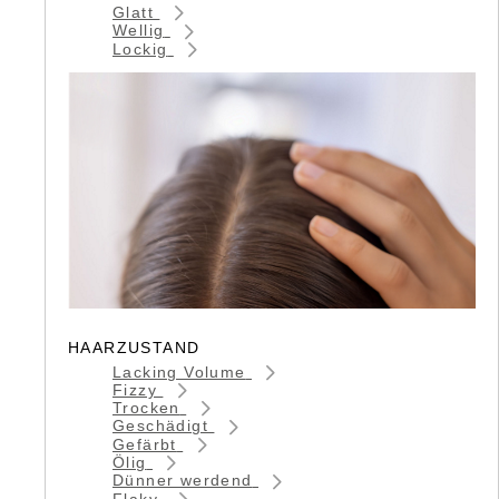
Glatt
Wellig
Lockig
HAARZUSTAND
Lacking Volume
Fizzy
Trocken
Geschädigt
Gefärbt
Ölig
Dünner werdend
Flaky