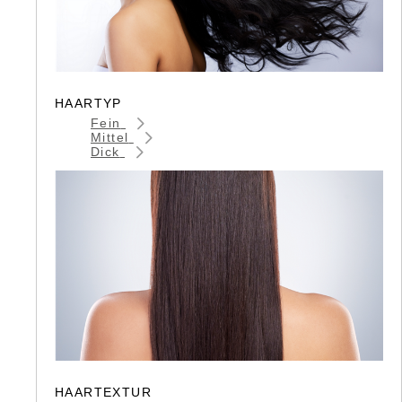
HAARTYP
Fein
Mittel
Dick
HAARTEXTUR