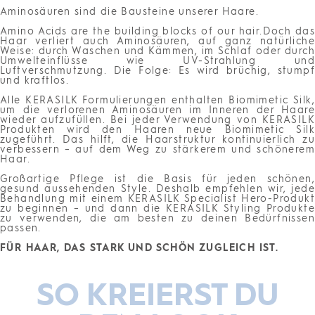
Aminosäuren sind die Bausteine unserer Haare.
Amino Acids are the building blocks of our hair.Doch das
Haar verliert auch Aminosäuren, auf ganz natürliche
Weise: durch Waschen und Kämmen, im Schlaf oder durch
Umwelteinflüsse wie UV-Strahlung und
Luftverschmutzung. Die Folge: Es wird brüchig, stumpf
und kraftlos.
Alle KERASILK Formulierungen enthalten Biomimetic Silk,
um die verlorenen Aminosäuren im Inneren der Haare
wieder aufzufüllen. Bei jeder Verwendung von KERASILK
Produkten wird den Haaren neue Biomimetic Silk
zugeführt. Das hilft, die Haarstruktur kontinuierlich zu
verbessern – auf dem Weg zu stärkerem und schönerem
Haar.
Großartige Pflege ist die Basis für jeden schönen,
gesund aussehenden Style. Deshalb empfehlen wir, jede
Behandlung mit einem KERASILK Specialist Hero-Produkt
zu beginnen – und dann die KERASILK Styling Produkte
zu verwenden, die am besten zu deinen Bedürfnissen
passen.
FÜR HAAR, DAS STARK UND SCHÖN ZUGLEICH IST.
SO KREIERST DU