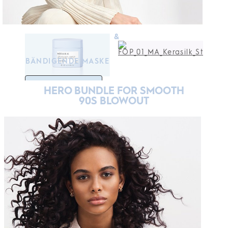
&
BÄNDIGENDE MASKE
GLÄTTENDE FÖHN
CREME
MEHR ENTDECKEN
HERO BUNDLE FOR SMOOTH
MEHR ENTDECKEN
90S BLOWOUT