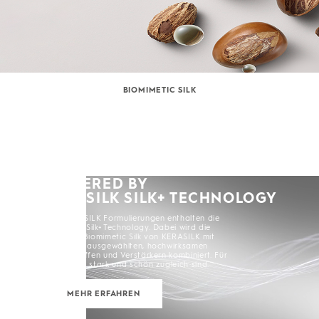
BIOMIMETIC SILK
POWERED BY
KERASILK SILK+ TECHNOLOGY
Alle KERASILK Formulierungen enthalten die
KERASILK Silk+ Technology. Dabei wird die
exklusive Biomimetic Silk von KERASILK mit
sorgfältig ausgewählten, hochwirksamen
Inhaltsstoffen und Verstärkern kombiniert. Für
Haare, die stark und schön zugleich sind.
MEHR ERFAHREN