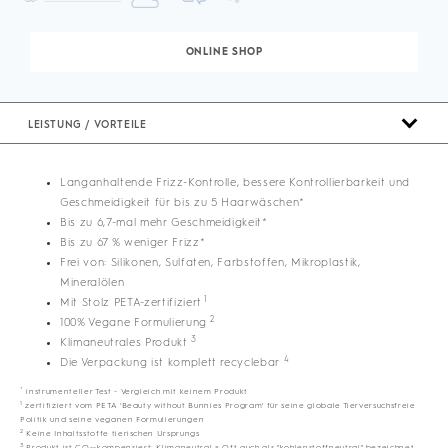
ONLINE SHOP
LEISTUNG / VORTEILE
Langanhaltende Frizz-Kontrolle, bessere Kontrollierbarkeit und
Geschmeidigkeit für bis zu 5 Haarwäschen*
Bis zu 6,7-mal mehr Geschmeidigkeit*
Bis zu 67 % weniger Frizz*
Frei von: Silikonen, Sulfaten, Farbstoffen, Mikroplastik,
Mineralölen
1
Mit Stolz PETA-zertifiziert
2
100% Vegane Formulierung
3
Klimaneutrales Produkt
4
Die Verpackung ist komplett recyclebar
*
instrumenteller Test - Vergleich mit keinem Produkt
1
zertifiziert vom PETA 'Beauty without Bunnies Program' für seine globale Tierversuchsfreie
Politik und seine veganen Formulierungen
2
Keine Inhaltsstoffe tierischen Ursprungs
3
Produkt ist CO
-kompensiert; Klimaneutral = Oft auch als "kohlenstoffneutral" bezeichnet,