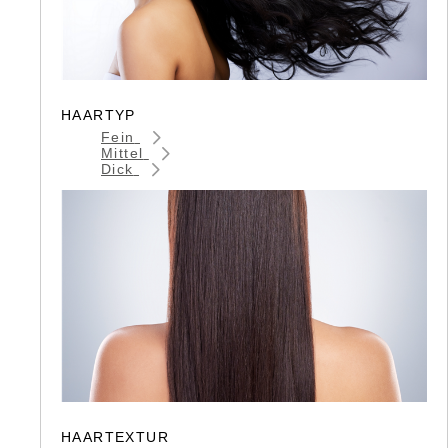
HAARTYP
Fein
Mittel
Dick
HAARTEXTUR