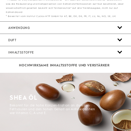
2
was die Reduzierung und Kompensation von Kohlenstoffemissionen auf Null beschreibt, aber
wissenschaftlich gesehen bezieht sich "klimaneutral" auf alle Treibhausgase, nicht nur auf
Kohlendioxid
4
Bewertet vom Institut Cyclos-HTP GmbH für AT, BE, DE, DK, FR, IT, LU, NL, NO, SE, UK
ANWENDUNG
DUFT
INHALTSSTOFFE
HOCHWIRKSAME ​INHALTSSTOFFE ​UND ​VERSTÄRKER
SHEA ÖL
Bekannt für die hohe Konzen-tration an diversen
Fettsäuren und den hohen Gehalt an Antioxidantien
wie Vitamin C, A und E.