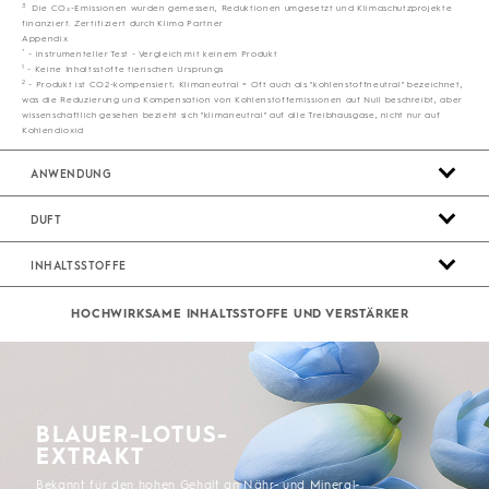
3
Die CO₂-Emissionen wurden gemessen, Reduktionen umgesetzt und Klimaschutzprojekte
finanziert. Zertifiziert durch Klima Partner
Appendix
*
- instrumenteller Test - Vergleich mit keinem Produkt
1
- Keine Inhaltsstoffe tierischen Ursprungs
2
- Produkt ist CO2-kompensiert; Klimaneutral = Oft auch als "kohlenstoffneutral" bezeichnet,
was die Reduzierung und Kompensation von Kohlenstoffemissionen auf Null beschreibt, aber
wissenschaftlich gesehen bezieht sich "klimaneutral" auf alle Treibhausgase, nicht nur auf
Kohlendioxid
ANWENDUNG
DUFT
INHALTSSTOFFE
HOCHWIRKSAME ​INHALTSSTOFFE ​UND ​VERSTÄRKER
BLAUER-LOTUS-
EXTRAKT
Bekannt für den hohen Gehalt an Nähr- und Mineral-