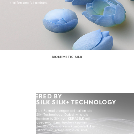
stoffen und Vitaminen.
BIOMIMETIC SILK
POWERED BY
KERASILK SILK+ TECHNOLOGY
Alle KERASILK Formulierungen enthalten die
KERASILK Silk+ Technology. Dabei wird die
exklusive Biomimetic Silk von KERASILK mit
sorgfältig ausgewählten, hochwirksamen
Inhaltsstoffen und Verstärkern kombiniert. Für
Haare, die stark und schön zugleich sind.