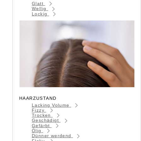
Glatt
Wellig
Lockig
HAARZUSTAND
Lacking Volume
Fizzy
Trocken
Geschädigt
Gefärbt
Ölig
Dünner werdend
Flaky