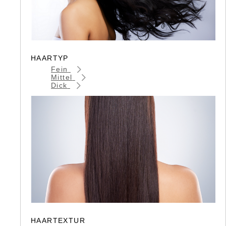
HAARTYP
Fein
Mittel
Dick
HAARTEXTUR