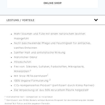
ONLINE SHOP
LEISTUNG / VORTEILE
Mehr Volumen und Fülle mit einem natürlichem leichten
Haargefühl
Nicht beschwerende Pflege und Feuchtigkeit für einfaches,
sanftes Entwirren
Sanfter Halt und antistatische Wirkung
Natürlicher Glanz
Hitzeschutzn
Frei von: Silikonen, Sulfaten, Farbstoffen, Mikroplastik,
4
Mineralölen
1
Mit Stolz PETA-zertifiziert
2
100% Vegane Formulierung
CO₂-kompensiertes Produkt³ (zertifiziert durch Klima Partner)
Die Verpackung ist aus 50% recyceltem Plastik hergestellt
* Instrumental test – comparison vs. no product
1
*Zertifiziert von PETA's 'Beauty without Bunnies Program' für die Einhaltung der Global
Animal Test Policy und die veganen Formeln.