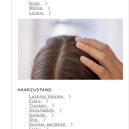
Glatt
Wellig
Lockig
HAARZUSTAND
Lacking Volume
Fizzy
Trocken
Geschädigt
Gefärbt
Ölig
Dünner werdend
Flaky