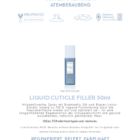
ATEMBERAUBEND.
THE EXCLUSIVE
LIQUID CUTICLE FILLER 50ml
Hitzeaktiviertes Spray mit Biomimetic Silk und Blauer-Lotus-
Extrakt. Unsere zu 100 % vegane Formulierung baut die
Haaroberfläche wieder auf und optimiert sie – für eine
langanhaltende Regeneration der Schuppenschicht und gesund
aussehendes, natürlich glänzendes Haar.
IDEAL FÜR Alle Haartypen und -texturen.
1.certified by PETA ‘Beauty without Bunnies Program’ for its global non-
animal testing policy and its vegan formulas
REGENERIERT. BELEBT. FABELHAFT.