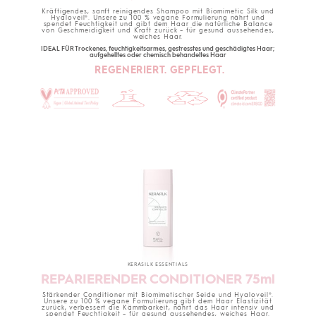
Kräftigendes, sanft reinigendes Shampoo mit Biomimetic Silk und
Hyaloveil®. Unsere zu 100 % vegane Formulierung nährt und
spendet Feuchtigkeit und gibt dem Haar die natürliche Balance
von Geschmeidigkeit und Kraft zurück – für gesund aussehendes,
weiches Haar.
IDEAL FÜR Trockenes, feuchtigkeitsarmes, gestresstes und geschädigtes Haar;
aufgehelltes oder chemisch behandeltes Haar
REGENERIERT. GEPFLEGT.
KERASILK ESSENTIALS
REPARIERENDER CONDITIONER 75ml
Stärkender Conditioner mit Biomimetischer Seide und Hyaloveil®.
Unsere zu 100 % vegane Formulierung gibt dem Haar Elastizität
zurück, verbessert die Kämmbarkeit, nährt das Haar intensiv und
spendet Feuchtigkeit – für gesund aussehendes, weiches Haar.