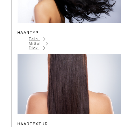
HAARTYP
Fein
Mittel
Dick
HAARTEXTUR