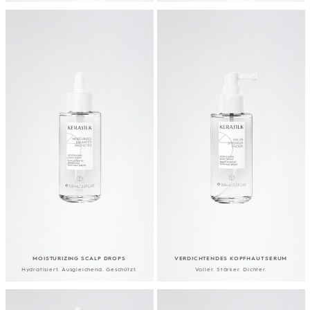
MOISTURIZING SCALP DROPS
VERDICHTENDES KOPFHAUT SERUM
Hydratisiert. Ausgleichend. Geschützt.
Voller. Stärker. Dichter.