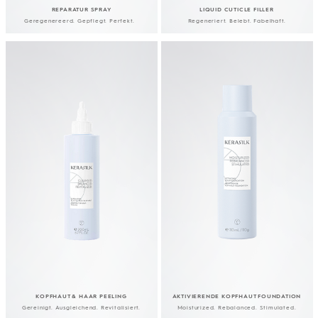
REPARATUR SPRAY
LIQUID CUTICLE FILLER
Geregenereerd. Gepflegt. Perfekt.
Regeneriert. Belebt. Fabelhaft.
KOPFHAUT & HAAR PEELING
AKTIVIERENDE KOPFHAUT FOUNDATION
Gereinigt. Ausgleichend. Revitalisiert.
Moisturized. Rebalanced. Stimulated.