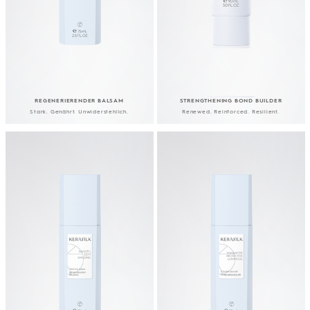
REGENERIERENDER BALSAM
STRENGTHENING BOND BUILDER
Stark. Genährt. Unwiderstehlich.
Renewed. Reinforced. Resilient.