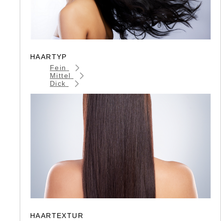
HAARTYP
Fein
Mittel
Dick
HAARTEXTUR