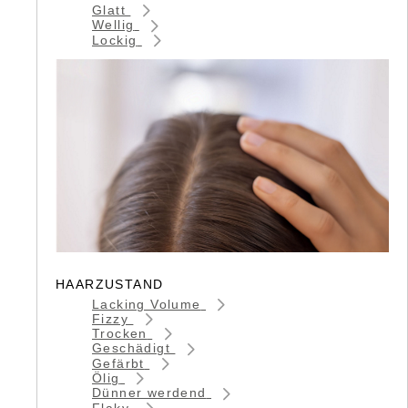
Glatt
Wellig
Lockig
HAARZUSTAND
Lacking Volume
Fizzy
Trocken
Geschädigt
Gefärbt
Ölig
Dünner werdend
Flaky