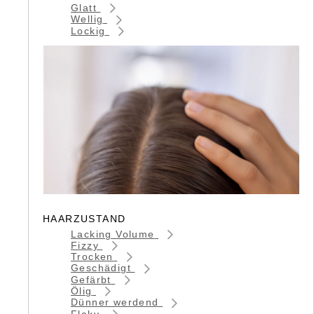
Glatt
Wellig
Lockig
HAARZUSTAND
Lacking Volume
Fizzy
Trocken
Geschädigt
Gefärbt
Ölig
Dünner werdend
Flaky