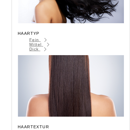
HAARTYP
Fein
Mittel
Dick
HAARTEXTUR