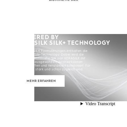
POWERED BY
KERASILK SILK+ TECHNOLOGY
Alle KERASILK Formulierungen enthalten die
KERASILK Silk+ Technology. Dabei wird die
exklusive Biomimetic Silk von KERASILK mit
sorgfältig ausgewählten, hochwirksamen
Inhaltsstoffen und Verstärkern kombiniert. Für
Haare, die stark und schön zugleich sind.
MEHR ERFAHREN