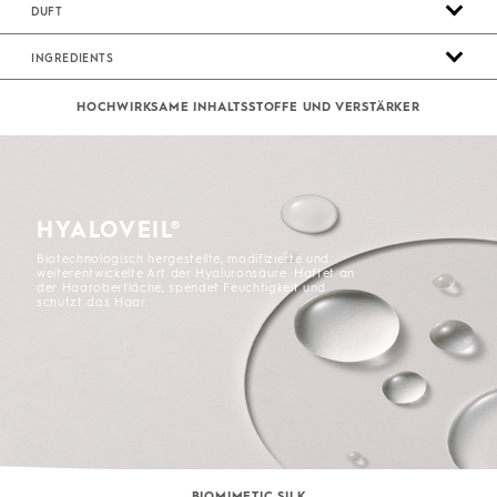
DUFT
INGREDIENTS
HOCHWIRKSAME INHALTSSTOFFE UND VERSTÄRKER
HYALOVEIL®
Biotechnologisch hergestellte, modifizierte und
weiterentwickelte Art der Hyaluronsäure. Haftet an
der Haaroberfläche, spendet Feuchtigkeit und
schützt das Haar.
BIOMIMETIC SILK