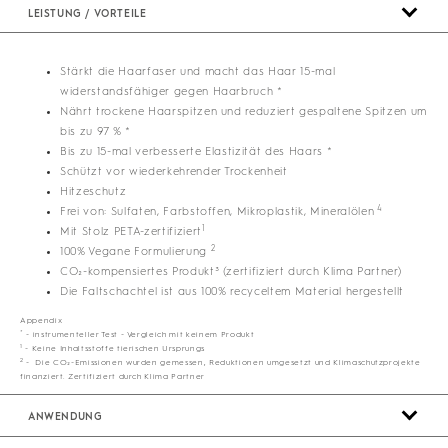
LEISTUNG / VORTEILE
Stärkt die Haarfaser und macht das Haar 15-mal
widerstandsfähiger gegen Haarbruch *
Nährt trockene Haarspitzen und reduziert gespaltene Spitzen um
bis zu 97 % *
Bis zu 15-mal verbesserte Elastizität des Haars *
Schützt vor wiederkehrender Trockenheit
Hitzeschutz
4
Frei von: Sulfaten, Farbstoffen, Mikroplastik, Mineralölen
1
Mit Stolz PETA-zertifiziert
2
100% Vegane Formulierung
CO₂-kompensiertes Produkt³ (zertifiziert durch Klima Partner)
Die Faltschachtel ist aus 100% recyceltem Material hergestellt
Appendix
*
- instrumenteller Test - Vergleich mit keinem Produkt
1
- Keine Inhaltsstoffe tierischen Ursprungs
2
- Die CO₂-Emissionen wurden gemessen, Reduktionen umgesetzt und Klimaschutzprojekte
finanziert. Zertifiziert durch Klima Partner
ANWENDUNG