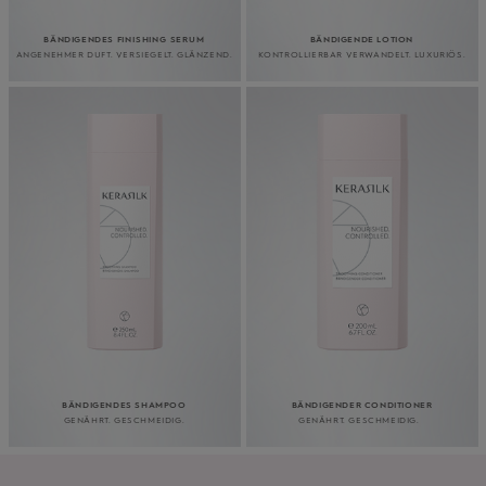
BÄNDIGENDES
FINISHING SERUM
BÄNDIGENDE LOTION
ANGENEHMER DUFT. VERSIEGELT. GLÄNZEND.
KONTROLLIERBAR VERWANDELT. LUXURIÖS.
BÄNDIGENDES SHAMPOO
BÄNDIGENDER CONDITIONER
GENÄHRT. GESCHMEIDIG.
GENÄHRT. GESCHMEIDIG.