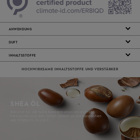
ANWENDUNG
DUFT
INHALTSSTOFFE
HOCHWIRKSAME ​INHALTSSTOFFE ​UND ​VERSTÄRKER
SHEA ÖL
Bekannt für die hohe Konzentration an diversen
Fettsäuren und den hohen Gehalt an Antioxidantien
wie Vitamin C, A und E.