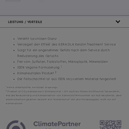
LEISTUNG / VORTEILE
Verleiht luxuriösen Glanz
Versiegelt den Effekt des KERASILK Keratin Treatment Service
Sorgt für ein angenehmes Gefühl nach dem Service durch
Reduzierung des Geruchs
Frei von: Sulfaten, Farbstoffen, Mikroplastik, Mineralölen
1
100% Vegane Formulierung
2
Klimaneutrales Produkt
Die Faltschachtel ist aus 100% recyceltem Material hergestellt
1
Keine Inhaltsstoffe tierischen Ursprungs
2
Produkt ist CO
-kompensiert; Klimaneutral = Oft auch als "kohlenstoffneutral" bezeichnet,
2
was die Reduzierung und Kompensation von Kohlenstoffemissionen auf Null beschreibt, aber
wissenschaftlich gesehen bezieht sich "klimaneutral" auf alle Treibhausgase, nicht nur auf
Kohlendioxid