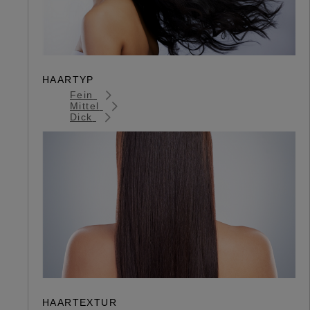
HAARTYP
Fein
Mittel
Dick
HAARTEXTUR