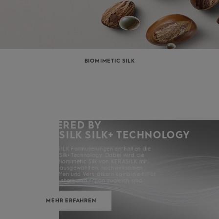
BIOMIMETIC SILK
POWERED BY
KERASILK SILK+ TECHNOLOGY
Alle KERASILK Formulierungen enthalten die
KERASILK Silk+ Technology. Dabei wird die
exklusive Biomimetic Silk von KERASILK mit
sorgfältig ausgewählten, hochwirksamen
Inhaltsstoffen und Verstärkern kombiniert. Für
Haare, die stark und schön zugleich sind.
MEHR ERFAHREN