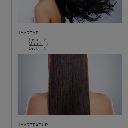
HAARTYP
Fein
Mittel
Dick
HAARTEXTUR