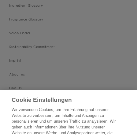
Ingredient Glossary
Fragrance Glossary
Salon Finder
Sustainability Commitment
Imprint
About us
Find Us
Cookie Einstellungen
SUPPORT
Wir verwenden Cookies, um Ihre Erfahrung auf unserer
Website zu verbessern, um Inhalte und Anzeigen zu
Contact Us
personalisieren und um unseren Traffic zu analysieren. Wir
geben auch Informationen über Ihre Nutzung unserer
Become a Stockist
Website an unsere Werbe- und Analysepartner weiter, die