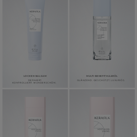
LOCKEN BALSAM
MULTI-BENEFIT HAARÖL
DEFINIERT.
GLÄNZEND. GESCHÜTZT. LUXURIÖS.
KONTROLLIERT. WUNDERSCHÖN.