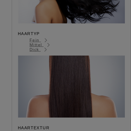
HAARTYP
Fein
Mittel
Dick
HAARTEXTUR