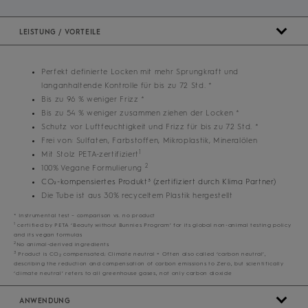
LEISTUNG / VORTEILE
Perfekt definierte Locken mit mehr Sprungkraft und
langanhaltende Kontrolle für bis zu 72 Std. *
Bis zu 96 % weniger Frizz *
Bis zu 54 % weniger zusammen ziehen der Locken *
Schutz vor Luftfeuchtigkeit und Frizz für bis zu 72 Std. *
Frei von: Sulfaten, Farbstoffen, Mikroplastik, Mineralölen
1
Mit Stolz PETA-zertifiziert
2
100% Vegane Formulierung
CO₂-kompensiertes Produkt³ (zertifiziert durch Klima Partner)
Die Tube ist aus 30% recyceltem Plastik hergestellt
* Instrumental test – comparison vs. no product
1
certified by PETA ‘Beauty without Bunnies Program’ for its global non-animal testing policy
and its vegan formulas
2
No animal-derived ingredients
3
Product is CO
compensated; Climate neutral = Often also called ‘carbon neutral’,
2
describing the reduction and compensation of carbon emissions to Zero, but scientifically
‘climate neutral’ refers to all greenhouse gases, not only carbon dioxide
ANWENDUNG