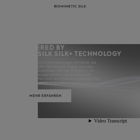
BIOMIMETIC SILK
POWERED BY
KERASILK SILK+ TECHNOLOGY
Alle KERASILK Formulierungen enthalten die
KERASILK Silk+ Technology. Dabei wird die
exklusive Biomimetic Silk von KERASILK mit
sorgfältig ausgewählten, hochwirksamen
Inhaltsstoffen und Verstärkern kombiniert. Für
Haare, die stark und schön zugleich sind.
MEHR ERFAHREN