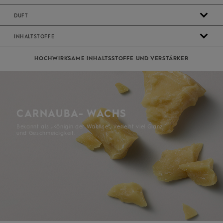
DUFT
INHALTSTOFFE
HOCHWIRKSAME ​INHALTSSTOFFE ​UND ​VERSTÄRKER
CARNAUBA- WACHS
Bekannt als „Königin der Wachse“, verleiht viel Glanz
und Geschmeidigkeit.