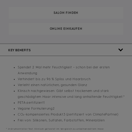
SALON FINDEN
ONLINE EINKAUFEN
KEY BENEFITS
Spendet 2 Mal mehr Feuchtigkeit – schon bei der ersten
Anwendung
Verhindert bis zu 96 % Spliss und Haarbruch
Verleiht einen natürlichen, gesunden Glanz
Klinisch nachgewiesen: Gibt selbst trockenem und stark
geschädigtem Haar intensive und lang anhaltende Feuchtigkeit.*
PETA-zertifiziert1
Vegane Formulierung2
CO₂-kompensiertes Produkt3 (zertifiziert von ClimatePartner)
Frei von: Silikonen, Sulfaten, Farbstoffen, Mineralölen
* Instrumenteller Test. Klinisch getestet im Vergleich zu unbehandeltem Haar.