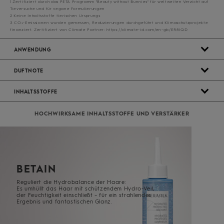
1 Zertifiziert durch das PETA Programm "Beauty without Bunnies" für weltweiten Verzicht auf
Tieversuche und für vegane Formulierungen
2 Keine Inhaltsstoffe tierischen Ursprungs
3 CO₂-Emissionen wurden gemessen, Reduzierungen durchgeführt und Klimaschutzprojekte
finanziert. Zertifiziert von Climate Partner: https://climate-id.com/en-gb/ER8IQD
ANWENDUNG
DUFTNOTE
INHALTSSTOFFE
HOCHWIRKSAME INHALTSSTOFFE UND VERSTÄRKER
BETAIN
Reguliert die Hydrobalance der Haare:
Es umhüllt das Haar mit schützendem Hydro-Veil,
der Feuchtigkeit einschließt – für ein strahlendes
Ergebnis und fantastischen Glanz.