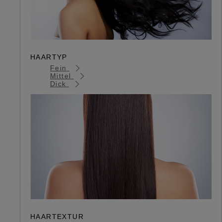
HAARTYP
Fein
Mittel
Dick
HAARTEXTUR