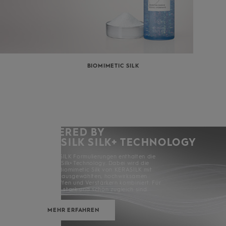
BIOMIMETIC SILK
POWERED BY
KERASILK SILK+ TECHNOLOGY
Alle KERASILK Formulierungen enthalten die
KERASILK Silk+ Technology. Dabei wird die
exklusive Biomimetic Silk von KERASILK mit
sorgfältig ausgewählten, hochwirksamen
Inhaltsstoffen und Verstärkern kombiniert. Für
Haare, die stark und schön zugleich sind.
MEHR ERFAHREN