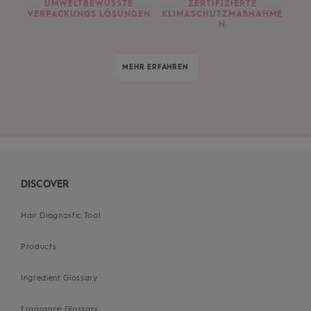
UMWELTBEWUSSTE
ZERTIFIZIERTE
VERPACKUNGS LÖSUNGEN
KLIMASCHUTZMAßNAHME
N
MEHR ERFAHREN
DISCOVER
Hair Diagnostic Tool
Products
Ingredient Glossary
Fragrance Glossary