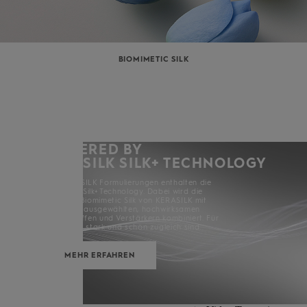
BIOMIMETIC SILK
POWERED BY
KERASILK SILK+ TECHNOLOGY
Alle KERASILK Formulierungen enthalten die
KERASILK Silk+ Technology. Dabei wird die
exklusive Biomimetic Silk von KERASILK mit
sorgfältig ausgewählten, hochwirksamen
Inhaltsstoffen und Verstärkern kombiniert. Für
Haare, die stark und schön zugleich sind.
MEHR ERFAHREN