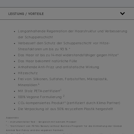
LEISTUNG / VORTEILE
Langanhaltende Regenration der Haarstruktur und Verbesserung
der Schuppenschicht
Verbessert den Schutz der Schuppenschicht vor Hitze-
Stressfaktoren um bis zu 93 % *
Das Haar ist bis zu 14-mal widerstandsfähiger gegen Hitze*
Das Haar bekommt natürliche Fülle
Anhaltende Anti-Frizz und antistatische Wirkung
Hitzeschutz
Frei von: Silikonen, Sulfaten, Farbstoffen, Mikroplastik,
4
Mineralölen
1
Mit Stolz PETA-zertifiziert
2
100% Vegane Formulierung
CO₂-kompensiertes Produkt³ (zertifiziert durch Klima Partner)
Die Verpackung ist aus 50% recyceltem Plastik hergestellt
Appendix
* - instrumenteller Test - Vergleich mit keinem Produkt
1
– *Zertifiziert von PETA's 'Beauty without Bunnies Program' für die Einhaltung der Global
Animal Test Policy und die veganen Formeln.