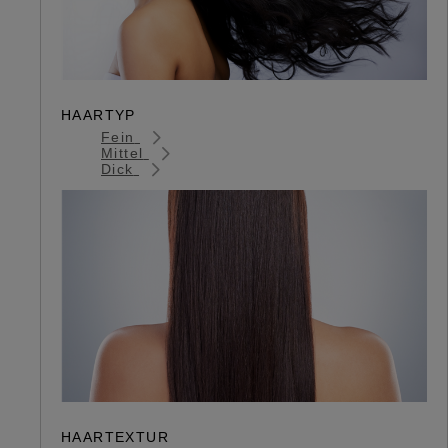
HAARTYP
Fein
Mittel
Dick
HAARTEXTUR