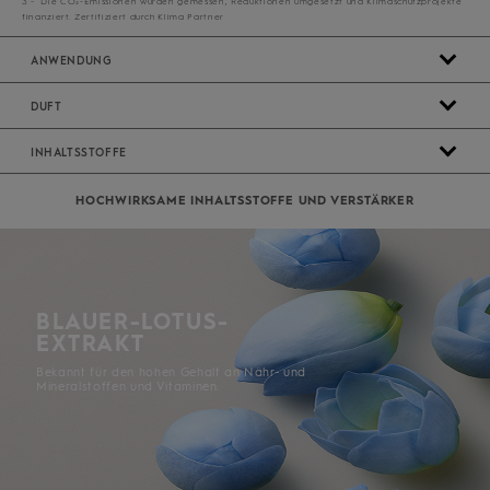
3 - Die CO₂-Emissionen wurden gemessen, Reduktionen umgesetzt und Klimaschutzprojekte
finanziert. Zertifiziert durch Klima Partner
ANWENDUNG
DUFT
INHALTSSTOFFE
HOCHWIRKSAME ​INHALTSSTOFFE ​UND ​VERSTÄRKER​
BLAUER-LOTUS-
EXTRAKT
Bekannt für den hohen Gehalt an Nähr- und
Mineralstoffen und Vitaminen.