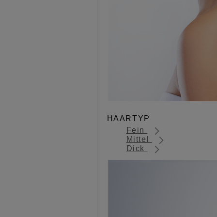
HAARTYP
Fein
Mittel
Dick