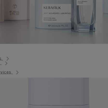
ts
s
rvices