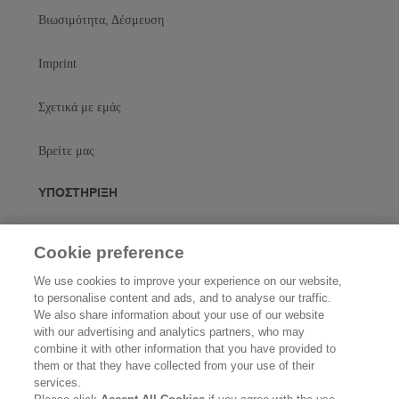
Βιωσιμότητα, Δέσμευση
Imprint
Σχετικά με εμάς
Βρείτε μας
ΥΠΟΣΤΗΡΙΞΗ
ΕΠΙΚΟΙΝΩΝΗΣΤΕ ΜΑΖΙ ΜΑΣ
Cookie preference
Κάνετε Τοποθέτηση
We use cookies to improve your experience on our website,
to personalise content and ads, and to analyse our traffic.
We also share information about your use of our website
Πολιτική απορρήτου
with our advertising and analytics partners, who may
combine it with other information that you have provided to
them or that they have collected from your use of their
Πολιτική Cookies
services.