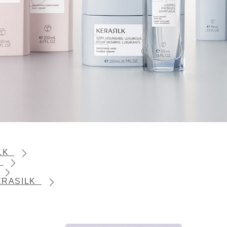
ILK
K
 KERASILK