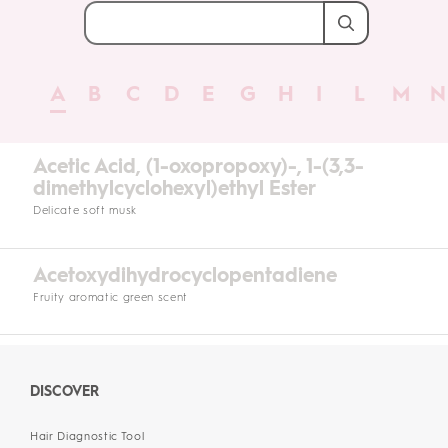
A
B
C
D
E
G
H
I
L
M
N
Acetic Acid, (1-oxopropoxy)-, 1-(3,3-
dimethylcyclohexyl)ethyl Ester
Delicate soft musk
Acetoxydihydrocyclopentadiene
Fruity aromatic green scent
DISCOVER
Hair Diagnostic Tool