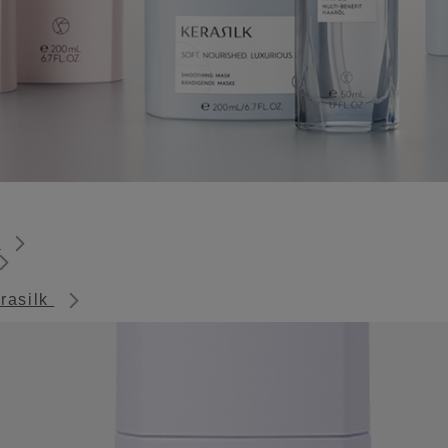
k
erasilk