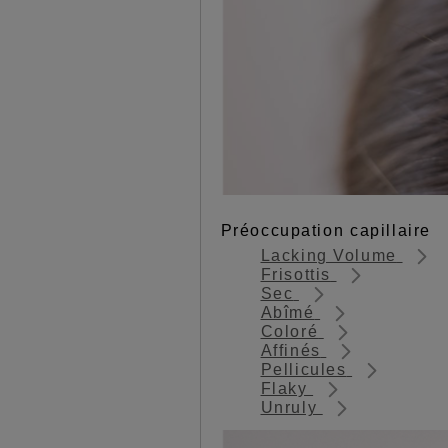
Préoccupation capillaire
Lacking Volume
Frisottis
Sec
Abîmé
Coloré
Affinés
Pellicules
Flaky
Unruly