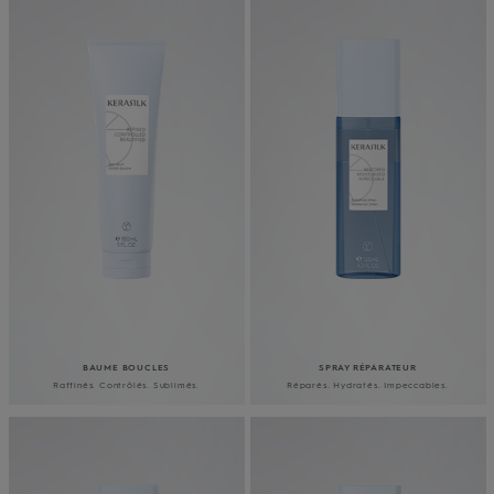
BAUME BOUCLES
SPRAY RÉPARATEUR
Raffinés. Contrôlés. Sublimés.
Réparés. Hydratés. Impeccables.