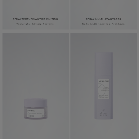
SPRAY TEXTURISANT DE FINITION
SPRAY MULTI-AVANTAGES
Texturisés. Définis. Parfaits.
Fixés. Multi-facettes. Protégés.