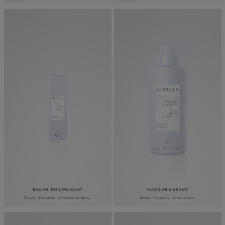
BAUME DISCIPLINANT
MASQUE LISSANT
Doux. Souples. Exceptionnels.
Doux. Nourris. Luxuriants.