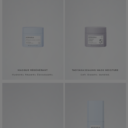
MASQUE RÉGÉNÉRANT
TAOYAKA SEALING MASK MOISTURE
Hydratés. Réparés. Éblouissants.
Soft. Elaastic. bundled.