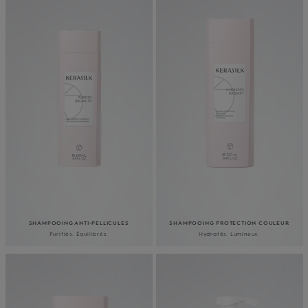
SHAMPOOING ANTI-PELLICULES
SHAMPOOING PROTECTION COULEUR
Purifiés. Équilibrés.
Hydratés. Lumineux.