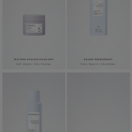
TAOYAKA SEALING MASK AIRY
BAUME RÉGÉNÉRANT
Soft. Elastic. Silky-flowing.
Forts. Nourris. Irrésistibles.
TON VOYAGE VERS DES
CHEVEUX PLUS BEAUX
QUE JAMAIS