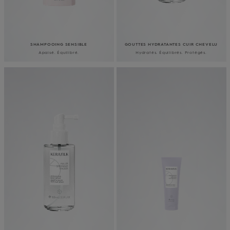
SHAMPOOING SENSIBLE
GOUTTES HYDRATANTES CUIR CHEVELU
Apaisé. Équilibré.
Hydratés. Équilibrés. Protégés.