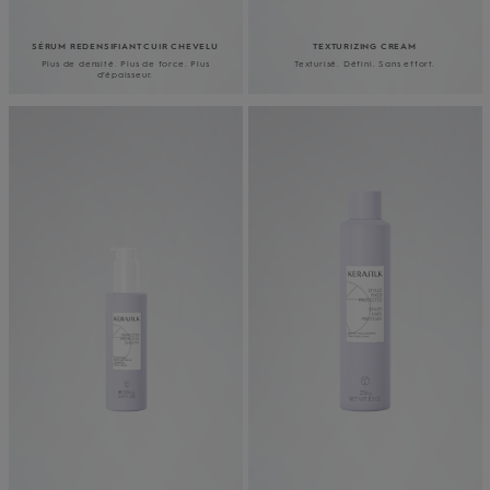
SÉRUM REDENSIFIANT CUIR CHEVELU
TEXTURIZING CREAM
Plus de densité. Plus de force. Plus
Texturisé. Défini. Sans effort.
d’épaisseur.