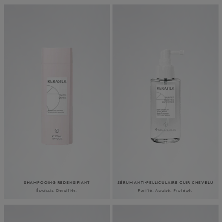
SHAMPOOING REDENSIFIANT
SÉRUM ANTI-PELLICULAIRE CUIR CHEVELU
Épaissis. Densifiés.
Purifié. Apaisé. Protégé.