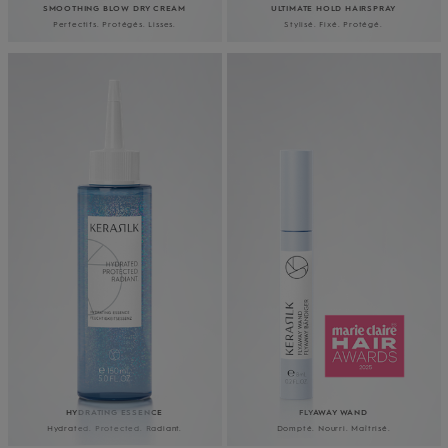
SMOOTHING BLOW DRY CREAM
ULTIMATE HOLD HAIRSPRAY
Perfectifs. Protégés. Lisses.
Stylisé. Fixé. Protégé.
HYDRATING ESSENCE
FLYAWAY WAND
Hydrated. Protected. Radiant.
Dompté. Nourri. Maîtrisé.