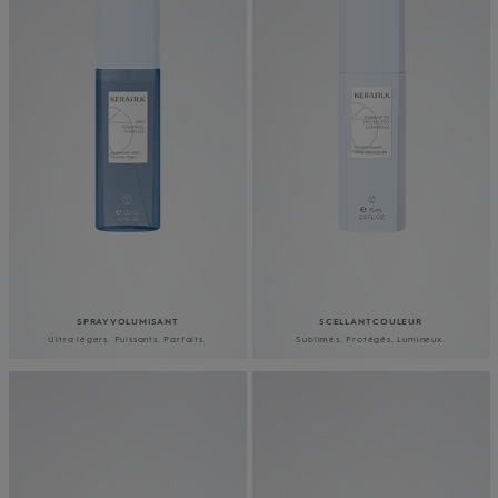
SPRAY VOLUMISANT
SCELLANT COULEUR
Ultra légers. Puissants. Parfaits.
Sublimés. Protégés. Lumineux.