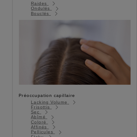
Raides
Ondulés
Bouclés
Préoccupation capillaire
Lacking Volume
Frisottis
Sec
Abîmé
Coloré
Affinés
Pellicules
Flaky