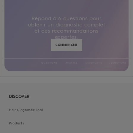
Répond à 6 questions pour
obtenir un diagnostic complet
et des recommandations
expertes.
COMMENCER
QUESTIONS
ANALYSE
DIAGNOSTIC
QUESTIONS
ANALYSE
DIAGNOSTIC
QUESTIONS
ANALYSE
DIAGNOSTIC
QUESTION
ANALYSE
DIAGNOSTIC
QUESTIONS
ANALYSE
DIAGNOSTIC
QUESTIONS
ANALYSE
DIAGNOSTIC
QUESTIONS
ANALYSE
DIAGNOSTIC
DISCOVER
Hair Diagnostic Tool
Products