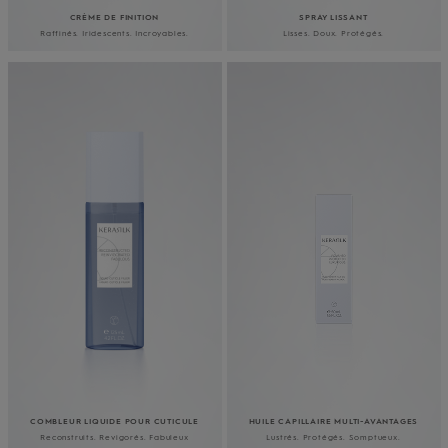
CRÈME DE FINITION
SPRAY LISSANT
Raffinés. Iridescents. Incroyables.
Lisses. Doux. Protégés.
COMBLEUR LIQUIDE POUR CUTICULE
HUILE CAPILLAIRE MULTI-AVANTAGES
Reconstruits. Revigorés. Fabuleux
Lustrés. Protégés. Somptueux.