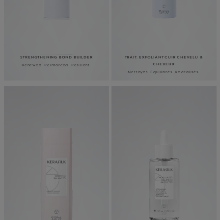
STRENGTHENING BOND BUILDER
TRAIT. EXFOLIANT CUIR CHEVELU &
CHEVEUX
Renewed. Reinforced. Resilient.
Nettoyés. Équilibrés. Revitalisés.