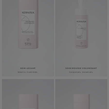
SOIN LISSANT
SOIN MOUSSE VOLUMISANT
Nourris. Contrôlés.
Corporisés. Volumisés.