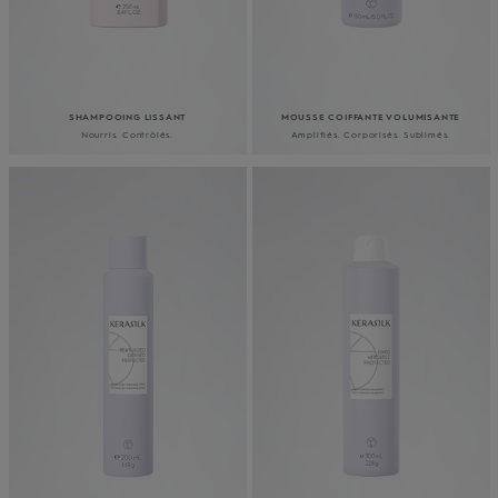
SHAMPOOING LISSANT
MOUSSE COIFFANTE VOLUMISANTE
Nourris. Contrôlés.
Amplifiés. Corporisés. Sublimés.