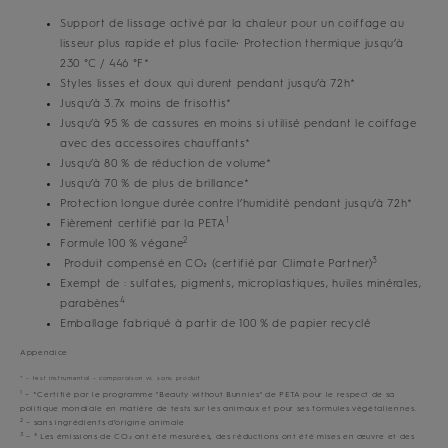
Support de lissage activé par la chaleur pour un coiffage au
lisseur plus rapide et plus facile• Protection thermique jusqu’à
230 °C / 446 °F*
Styles lisses et doux qui durent pendant jusqu’à 72h*
Jusqu’à 3.7x moins de frisottis*
Jusqu’à 95 % de cassures en moins si utilisé pendant le coiffage
avec des accessoires chauffants*
Jusqu’à 80 % de réduction de volume*
Jusqu’à 70 % de plus de brillance*
Protection longue durée contre l’humidité pendant jusqu’à 72h*
1
Fièrement certifié par la PETA
2
Formule 100 % végane
3
Produit compensé en CO₂ (certifié par Climate Partner)
Exempt de : sulfates, pigments, microplastiques, huiles minérales,
4
parabènes
Emballage fabriqué à partir de 100 % de papier recyclé
Appendice
* – test instrumental – comparaison vs. sans produit
1
– *Certifié par le programme "Beauty without Bunnies" de PETA pour le respect de sa
politique mondiale en matière de tests sur les animaux et pour ses formules végétaliennes.
2
– sans ingrédients d’origine animale
3
– ³ Les émissions de CO₂ ont été mesurées, des réductions ont été mises en œuvre et des