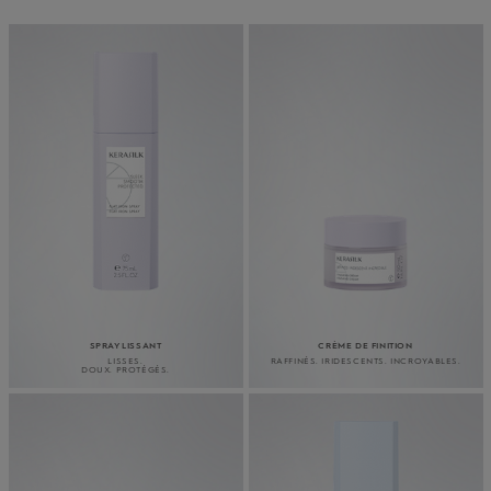
SPRAY LISSANT
CRÈME DE FINITION
LISSES.
RAFFINÉS. IRIDESCENTS. INCROYABLES.
DOUX. PROTÉGÉS.