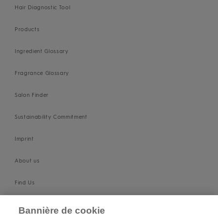
Hair Diagnostic Tool
Products
Ingredient Glossary
Fragrance Glossary
Salon Finder
Sustainability Commitment
Imprint
About us
Find Us
SUPPORT
Bannière de cookie