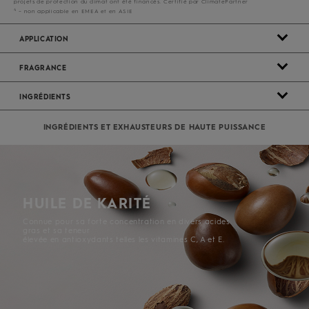
projets de protection du climat ont été financés. Certifié par ClimatePartner
4
– non applicable en EMEA et en ASIE
APPLICATION
FRAGRANCE
INGRÉDIENTS
INGRÉDIENTS ET EXHAUSTEURS DE HAUTE PUISSANCE
HUILE DE KARITÉ
Connue pour sa forte concentration en divers acides
gras et sa teneur
élevée en antioxydants telles les vitamines C, A et E.