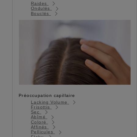
Raides
Ondulés
Bouclés
Préoccupation capillaire
Lacking Volume
Frisottis
Sec
Abîmé
Coloré
Affinés
Pellicules
Flaky