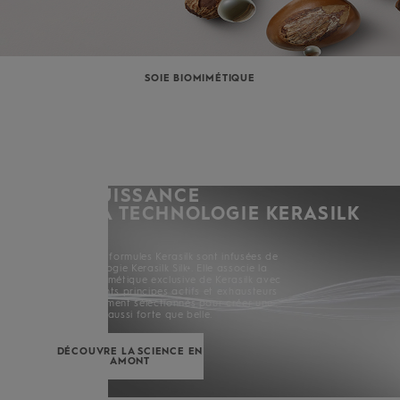
SOIE BIOMIMÉTIQUE
LA PUISSANCE
DE LA TECHNOLOGIE KERASILK
SILK+
Toutes les formules Kerasilk sont infusées de
la Technologie Kerasilk Silk+. Elle associe la
Soie Biomimétique exclusive de Kerasilk avec
de puissants principes actifs et exhausteurs
soigneusement sélectionnés pour créer une
chevelure aussi forte que belle.
DÉCOUVRE LA SCIENCE EN
AMONT