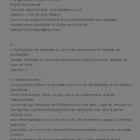
64297 Darmstadt
Courrier électronique : kontakt@kao.com
Telefon : + 49 (0) 6151 3960-0
Pour toute question relative à la confidentialité des données,
veuillez nous contacter à l'adresse suivante :
dataprivacy.emea@kao.com
2.
1. Catégories de données à caractère personnel et finalités du
traitement -
Quelles données à caractère personnel collectons-nous auprès de
vous et dans
quel but ?
1.1 Métadonnées -
Vous pouvez utiliser le site web sans fournir de données à caractère
personnel
vous concernant. Dans ce cas, nous ne collecterons que les
métadonnées
suivantes qui résultent de l'utilisation du site web : type et version du
navigateur, système d'exploitation et interface, site web à partir
duquel vous
avez été redirigé vers notre site (URL de référence), page(s) internet
que vous
consultez sur notre site, date et heure auxquelles vous avez accédé
à notre
site et adresse de protocole internet (IP). Votre adresse IP est