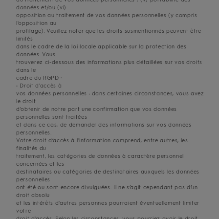
données et/ou (vi)
opposition au traitement de vos données personnelles (y compris
l'opposition au
profilage). Veuillez noter que les droits susmentionnés peuvent être
limités
dans le cadre de la loi locale applicable sur la protection des
données. Vous
trouverez ci-dessous des informations plus détaillées sur vos droits
dans le
cadre du RGPD :
• Droit d'accès à
vos données personnelles : dans certaines circonstances, vous avez
le droit
d'obtenir de notre part une confirmation que vos données
personnelles sont traitées
et dans ce cas, de demander des informations sur vos données
personnelles.
Votre droit d’accès à l'information comprend, entre autres, les
finalités du
traitement, les catégories de données à caractère personnel
concernées et les
destinataires ou catégories de destinataires auxquels les données
personnelles
ont été ou sont encore divulguées. Il ne s’agit cependant pas d’un
droit absolu
et les intérêts d'autres personnes pourraient éventuellement limiter
votre
droit d'accès. Selon les circonstances, vous pourriez avoir le droit