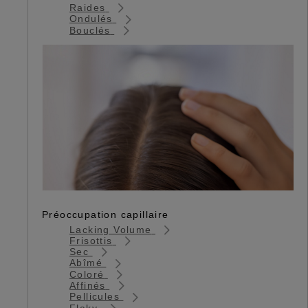
Raides
Ondulés
Bouclés
Préoccupation capillaire
Lacking Volume
Frisottis
Sec
Abîmé
Coloré
Affinés
Pellicules
Flaky