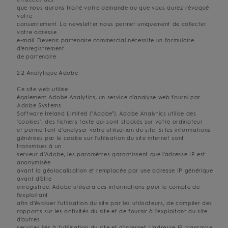
que nous aurons traité votre demande ou que vous aurez révoqué
votre
consentement. La newsletter nous permet uniquement de collecter
votre adresse
e-mail. Devenir partenaire commercial nécessite un formulaire
d'enregistrement
de partenaire.
2.2 Analytique Adobe
Ce site web utilise
également Adobe Analytics, un service d'analyse web fourni par
Adobe Systems
Software Ireland Limited ("Adobe"). Adobe Analytics utilise des
"cookies", des fichiers texte qui sont stockés sur votre ordinateur
et permettent d'analyser votre utilisation du site. Si les informations
générées par le cookie sur l'utilisation du site internet sont
transmises à un
serveur d'Adobe, les paramètres garantissent que l'adresse IP est
anonymisée
avant la géolocalisation et remplacée par une adresse IP générique
avant d'être
enregistrée. Adobe utilisera ces informations pour le compte de
l’exploitant
afin d’évaluer l'utilisation du site par les utilisateurs, de compiler des
rapports sur les activités du site et de fournir à l'exploitant du site
d'autres
services liés à l'utilisation du site et d'internet. L'adresse IP transmise