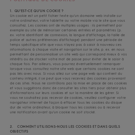
1. QU'EST-CE QU'UN COOKIE ?
Un cookie est un petit fichier texte qu'un domaine web installe sur
votre ordinateur, votre tablette ou votre mobile via le site que vous
consultez. Les cookies ont de multiples usages : ils permettent par
exemple au site de mémoriser certaines entrées et paramètres (p.
ex. votre identifiant de connexion, la langue d’affichage, la taille de
police et autres préférences d'affichage) pendant une période de
temps spécifique afin que vous n'ayez pas à saisir à nouveau ces
informations à chaque visite et navigation sur le site, p. ex. en nous
permettant de personnaliser un site web qui correspond mieux à vos
intérêts ou de stocker votre mot de passe pour éviter de le saisir à
chaque fois. Par ailleurs, vous pourrez éventuellement remarquer
lorsque vous consultez notre site web que certains cookies ne sont
pas liés avec nous. Si vous allez sur une page web qui contient du
contenu intégré, il se peut que vous receviez des cookies provenant
de ces sites. Nous ne contrôlons pas la mise en place de ces cookies
et vous suggérons donc de consulter les sites tiers pour obtenir plus
d'informations sur leurs cookies et sur la manière de les gérer. Si
vous ne souhaitez pas recevoir de cookies, veuillez configurer votre
navigateur internet de façon à effacer tous les cookies du disque
dur de votre ordinateur, à bloquer tous les cookies ou à recevoir
une notification avant qu'un cookie ne soit stocké.
2. COMMENT UTILISONS-NOUS LES COOKIES ET DANS QUELS
OBJECTIFS