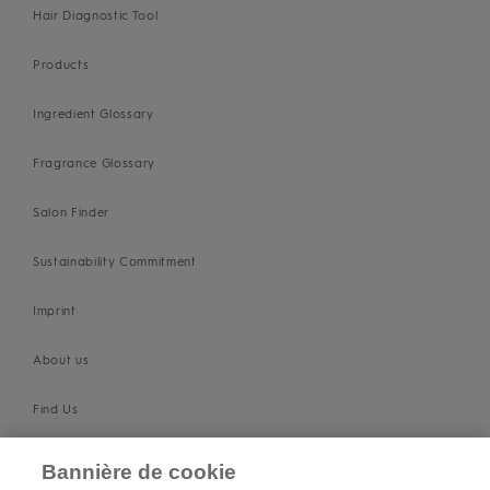
Hair Diagnostic Tool
Products
Ingredient Glossary
Fragrance Glossary
Salon Finder
Sustainability Commitment
Imprint
About us
Find Us
SUPPORT
Bannière de cookie