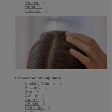
Raides
Ondulés
Bouclés
Préoccupation capillaire
Lacking Volume
Frisottis
Sec
Abîmé
Coloré
Affinés
Pellicules
Flaky