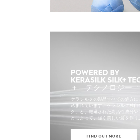
POWERED BY
KERASILK SILK+ 
＋ テクノロジー
ケラシルクの製品すべての処方に
込まれています。ケラシルク独自
ク」と、厳選された高活性成分や
とによって、強く美しい髪を作り
FIND OUT MORE