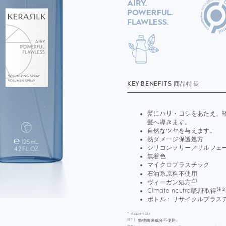
AIRY.
POWERFUL.
FLAWLESS.
KEY BENEFITS 商品特長
髪にハリ・コシをあたえ、
髪へ導きます。
自然なツヤを与えます。
熱ダメージ保護処方
シリコンフリー／サルフェ
無着色
マイクロプラスチック
石油系原料不使用
注1
ヴィーガン処方
注
Climate neutral認証取得
ボトル：リサイクルプラスチ
* Appendix
注１）
動物由来成分不使用