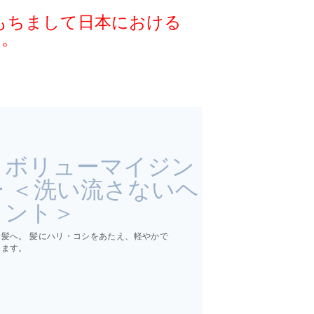
をもちまして日本における
す。
 ボリューマイジン
 ＜洗い流さないヘ
メント＞
髪へ。 髪にハリ・コシをあたえ、軽やかで
きます。