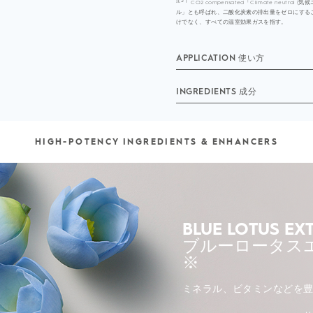
注２）
CO2 compensated​「Climate neu
ル」とも呼ばれ、二酸化炭素の排出量をゼロにする
けでなく、すべての温室効果ガスを指す。​
APPLICATION 使い方
INGREDIENTS 成分
HIGH-POTENCY INGREDIENTS & ENHANCERS
BLUE LOTUS EX
ブルーロータス
※
ミネラル、ビタミンなどを