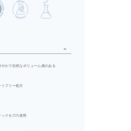
軽やかで自然なボリューム感のある
ートフリー処方
２
ックを50%使用