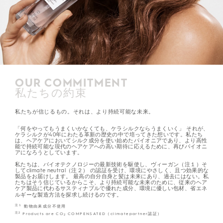
OUR COMMITMENT
私たちの約束
私たちが信じるもの。それは、より持続可能な未来。
「何をやってもうまくいかなくても、ケラシルクならうまくいく」 それが、
ケラシルクが40年にわたる革新の歴史の中で培ってきた想いです。私たち
は、ヘアケアにおいてシルク成分を使い始めたパイオニアであり、より高性
能で持続可能な現代のヘアケアへの高い期待に応えるために、再びパイオニ
アになろうとしています。
私たちは、バイオテクノロジーの最新技術を駆使し、ヴィーガン（注１）そ
してclimate neutral（注２） の認証を受け、環境にやさしく、且つ効果的な
製品をお届けします。 最高の自分自身と髪は未来にあり、過去にはない。私
たちはそう信じているからこそ、より持続可能な未来のために、従来のヘア
ケア製品に代わるサスティナブルで優れた成分、環境に優しい包材、省エネ
ルギーな製造方法を探求し続けるのです。
注１
動物由来成分不使用
注2
Products are CO
COMPENSATED（climatepartner認証）
2