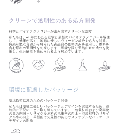
クリーンで透明性のある処方開発
科学とバイオテクノロジーが生み出すクリーンな処方
私たちは、40年にわたる経験と最新のバイオテクノロジーを駆使
して、効果が高く、地球に優しいヴィーガン成分や処方を開発。
持続可能な資源から得られた高品質の原料のみを使用し、香料を
含む原料の透明性を約束します。可能な限り天然由来の成分を使
用し、生分解性を高められるよう努めています。
環境に配慮したパッケージ
環境負荷低減のためのパッケージ開発
私たちは環境に優しいパッケージとデザインを実現するため、継
続的に下記のことに取り組んでいます。 - 包装材料および廃棄物
の量の削減 - リサイクル原料の活用率の向上 - 包装材料のリサイ
クル率の向上 - 革新的で先見性のあるサステナブルなパッケージ
デザインの開発