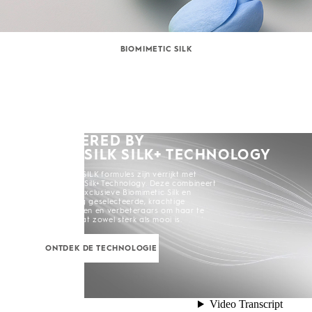
BIOMIMETIC SILK
POWERED BY
KERASILK SILK+ TECHNOLOGY
Alle KERASILK formules zijn verrijkt met
KERASILK Silk+ Technology. Deze combineert
Kerasilks exclusieve Biomimetic Silk en
zorgvuldig geselecteerde, krachtige
ingrediënten en verbeteraars om haar te
creëren dat zowel sterk als mooi is.
ONTDEK DE TECHNOLOGIE