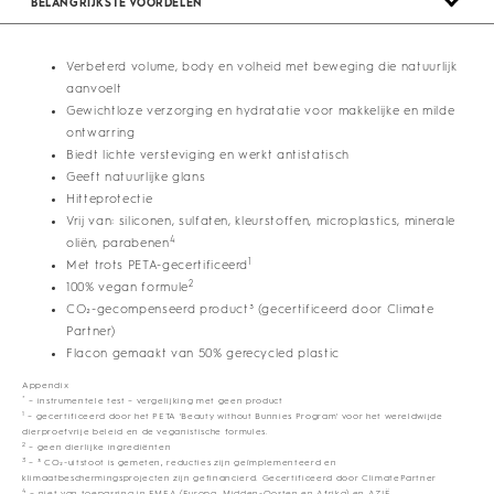
BELANGRIJKSTE VOORDELEN
Verbeterd volume, body en volheid met beweging die natuurlijk
aanvoelt
Gewichtloze verzorging en hydratatie voor makkelijke en milde
ontwarring
Biedt lichte versteviging en werkt antistatisch
Geeft natuurlijke glans
Hitteprotectie
Vrij van: siliconen, sulfaten, kleurstoffen, microplastics, minerale
4
oliën, parabenen
1
Met trots PETA-gecertificeerd
2
100% vegan formule
CO₂-gecompenseerd product³ (gecertificeerd door Climate
Partner)
Flacon gemaakt van 50% gerecycled plastic
Appendix
*
– instrumentele test – vergelijking met geen product
1
– gecertificeerd door het PETA 'Beauty without Bunnies Program' voor het wereldwijde
dierproefvrije beleid en de veganistische formules.
2
– geen dierlijke ingrediënten
3
– ³ CO₂-uitstoot is gemeten, reducties zijn geïmplementeerd en
klimaatbeschermingsprojecten zijn gefinancierd. Gecertificeerd door ClimatePartner
4
– niet van toepassing in EMEA (Europa, Midden-Oosten en Afrika) en AZIË