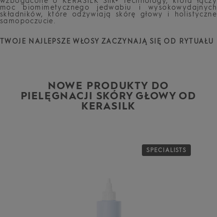
wzbogacone o KERASILK Silk+ Technology, która łączy
moc biomimetycznego jedwabiu i wysokowydajnych
składników, które odżywiają skórę głowy i holistyczne
samopoczucie.
TWOJE NAJLEPSZE WŁOSY ZACZYNAJĄ SIĘ OD RYTUAŁU
NOWE PRODUKTY DO
PIELĘGNACJI SKÓRY GŁOWY OD
KERASILK
S
SPECIALISTS