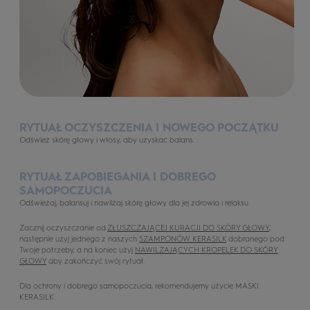
RYTUAŁ OCZYSZCZENIA I NOWEGO POCZĄTKU
Odśwież skórę głowy i włosy, aby uzyskać balans. .
RYTUAŁ ZAPOBIEGANIA I DOBREGO
SAMOPOCZUCIA
Odświeżaj, balansuj i nawilżaj skórę głowy dla jej zdrowia i relaksu.
Zacznij oczyszczanie od
ZŁUSZCZAJĄCEJ KURACJI DO SKÓRY GŁOWY
,
następnie użyj jednego z naszych
SZAMPONÓW KERASILK
dobranego pod
Twoje potrzeby, a na koniec użyj
NAWILŻAJĄCYCH KROPELEK DO SKÓRY
GŁOWY
aby zakończyć swój rytuał.
Dla ochrony i dobrego samopoczucia, rekomendujemy użycie MASKI
KERASILK.