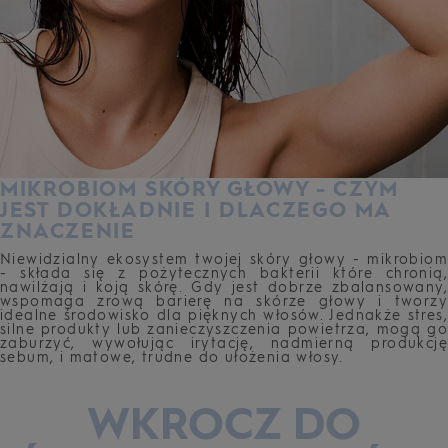
MIKROBIOM SKÓRY GŁOWY - CZYM
JEST DOKŁADNIE I DLACZEGO MA
ZNACZENIE
Niewidzialny ekosystem twojej skóry głowy - mikrobiom
- składa się z pożytecznych bakterii które chronią,
nawilżają i koją skórę. Gdy jest dobrze zbalansowany,
wspomaga zrową barierę na skórze głowy i tworzy
idealne środowisko dla pięknych włosów. Jednakże stres,
silne produkty lub zanieczyszczenia powietrza, mogą go
zaburzyć, wywołując irytację, nadmierną produkcję
sebum, i matowe, trudne do ułożenia włosy.
WKROCZ DO