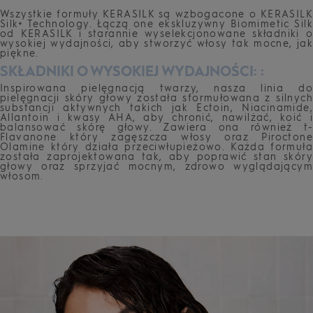
Wszystkie formuły KERASILK są wzbogacone o KERASILK
Silk+ Technology. Łączą one ekskluzywny Biomimetic Silk
od KERASILK i starannie wyselekcjonowane składniki o
wysokiej wydajności, aby stworzyć włosy tak mocne, jak
piękne.
SKŁADNIKI O WYSOKIEJ WYDAJNOŚCI: :
Inspirowana pielęgnacją twarzy, nasza linia do
pielęgnacji skóry głowy została sformułowana z silnych
substancji aktywnych takich jak Ectoin, Niacinamide,
Allantoin i kwasy AHA, aby chronić, nawilżać, koić i
balansować skórę głowy. Zawiera ona również t-
Flavanone który zagęszcza włosy oraz Piroctone
Olamine który działa przeciwłupieżowo. Każda formuła
została zaprojektowana tak, aby poprawić stan skóry
głowy oraz sprzyjać mocnym, zdrowo wyglądającym
włosom.