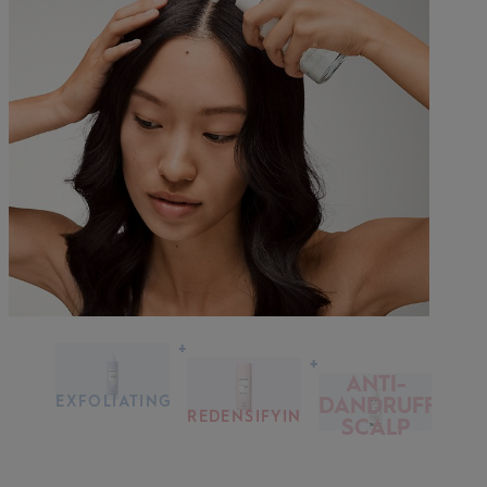
+
+
ANTI-
EXFOLIATING
DANDRUFF
SCALP &
REDENSIFYING
SCALP
HAIR
SHAMPOO
SERUM
TREATMENT
REDENSIFYING
ODKRYJ