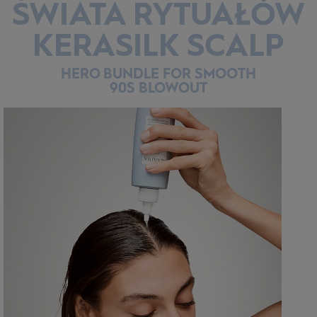
ŚWIATA RYTUAŁÓW
KERASILK SCALP
HERO BUNDLE FOR SMOOTH
90S BLOWOUT