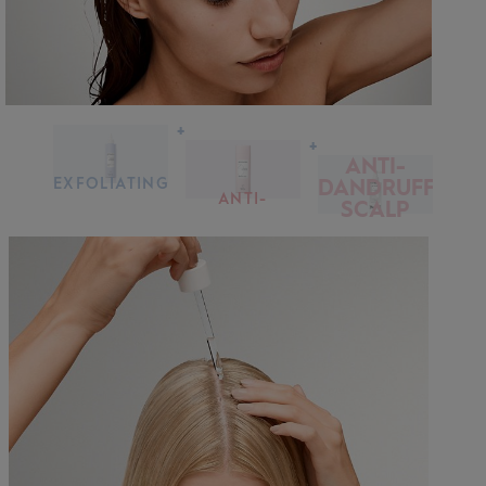
+
+
ANTI-
EXFOLIATING
DANDRUFF
SCALP &
ANTI-
SCALP
HAIR
DANDRUFF
SERUM
TREATMENT
SHAMPOO
ANTI-
DANDRUFF
ODKRYJ
ODKRYJ
SCALP
SERUM
ODKRYJ