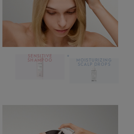
SENSITIVE
+
SHAMPOO
MOISTURIZING
SCALP DROPS
ODKRYJ
ODKRYJ