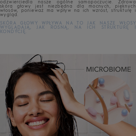
odzwierciedla nasze ogólne samopoczucie. Zdrowa
skóra głowy jest niezbędna dla mocnych, pięknych
włosów, ponieważ ma wpływ na ich wzrost, strukturę i
wygląd.
SKÓRA GŁOWY WPŁYWA NA TO JAK NASZE WŁOSY
WYGLĄDAJĄ, JAK ROSNĄ, NA ICH STRUKTURĘ I
KONDYCJĘ.