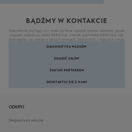
BĄDŹMY W KONTAKCIE
Niezależnie od tego czy masz pytanie ogólne, chcesz wiedzieć gdzie
znaleźć najbliższy salon KERASILK, zostać partnerem KERASILK, lub
dowiedzieć się więcej o swoich włosach. Skorzystać z naszych usług.
DIAGNOSTYKA WŁOSÓW
ZNAJDŹ SALON
ZOSTAŃ PARTNEREM
SKONTAKTUJ SIĘ Z NAMI
ODKRYJ
Diagnostyka włosów