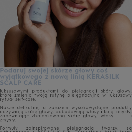
Podaruj swojej skórze głowy coś
wyjątkowego z nową linią KERASILK
SCALP CARE
luksusowymi produktami do pielęgnacji skóry głowy,
które zmienią twoją rutynę pielęgnacyjną w luksusowy
rytuał self-care.
Nasze delikatne, a zarazem wysokowydajne produkty
odżywiają skórę głowy, odbudowują włosy i koją zmysły,
zapewniając zbalansowaną skórę głowy, włosy i
zmysły.
Formuły zainspirowane pielęgnacją twarzy, są