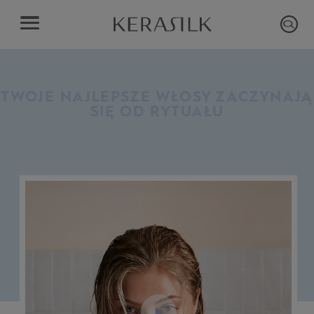
TWOJE NAJLEPSZE WŁOSY ZACZYNAJĄ
SIĘ OD RYTUAŁU