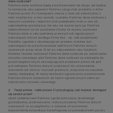
dane osobowe?
Państwa dane osobowe będą przechowywane tak długo, jak będzie
to konieczne, aby zapewnić Państwu usługi i/lub produkty, o które
Państwo prosili. Po rozwiązaniu umowy z nami lub zakończeniu z
nami współpracy w inny sposób, usuniemy Państwa dane osobowe z
naszych systemów i rejestrów i/lub podejmiemy kroki w celu ich
odpowiedniej anonimizacji, tak aby nie można było już Państwa
zidentyfikować na ich podstawie (chyba że musimy zachować
Państwa dane w celu spełnienia prawnych lub regulacyjnych
zobowiązań, którym podlega Firma Kao - np. cele podatkowe).
Ponadto, zgodnie z obowiązującym prawem, możemy być
zobowiązani do przechowywania niektórych Państwa danych
osobowych przez okres 10 lat po odpowiednim roku fiskalnym.
Możemy również zachować Państwa dane osobowe po zakończeniu
stosunku umownego, jeśli Państwa dane osobowe są niezbędne do
przestrzegania innych obowiązujących przepisów prawa lub jeśli
potrzebujemy Państwa danych osobowych do ustanowienia,
wykonania lub obrony roszczeń prawnych, wyłącznie na zasadzie
wiedzy niezbędnej. W miarę możliwości ograniczymy przetwarzanie
Państwa danych osobowych do takich ograniczonych celów po
zakończeniu stosunku umownego.
6. Twoje prawa - Jakie prawa Ci przysługują i jak możesz domagać
się swoich praw?
Jeżeli zadeklarowali Państwo zgodę dotyczącą określonego
gromadzenia, przetwarzania i wykorzystywania Państwa danych
osobowych (w szczególności, w zakresie otrzymywania
bezpośredniej komunikacji marketingowej za pośrednictwem poczty