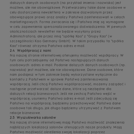
dalszych danych osobowych (na przykład imienia i nazwiska) jest
możliwe, ale nie obowiązkowe. Przetwarzamy takie dane osobowe w
celu dostarczenia newslettera w zakresie dozwolonym przez
obowiązujące prawo oraz analizy Państwa zainteresowań w celach
marketingowych. Forma zwracania się i Państwa imię są wymagane
w celu zapewnienia spersonalizowanego doświadczenia. W pewnych
okolicznościach newsletter nie będzie wysyłany przez
Administratora, ale przez inną "spółkę Kao" z "Grupy Kao" (w
szczególności Kao Germany GmbH). W takim przypadku ta "spółka
Kao" również otrzyma Państwa adres e-mail.
2.4 Współpracuj z nami
Na naszej stronie internetowej oferujemy możliwość współpracy. W
tym celu potrzebujemy od Państwa następujących danych
osobowych: adres e-mail. Podanie dalszych danych osobowych (np.
nazwiska) jest możliwe, ale nie obowiązkowe. Dane osobowe, które
nam podajesz w tym zakresie będą wykorzystane wyłącznie do
kontaktu z Państwem w sprawie Państwa zainteresowania
współpracą. Jeśli chcą Państwo współpracować, możemy zażądać i
następnie przetwarzać dalsze dane, które są niezbędne dla
dalszych relacji biznesowych. Jeśli nie zechcą Państwo wejść w
współpracę, usuniemy Państwa adres e-mail. Jeśli zdecydują się
Państwo na współpracę, będziemy przechowywać Państwa dane
osobowe tak długo, jak długo będziemy utrzymywać z Państwem
relacje biznesowe.
2.5 Wyszukiwarka salonów
Na naszej stronie internetowej mają Państwo możliwość znalezienia
najbliższych lokalizacji salonów oferujących nasze produkty. Mają
Państwo możliwość określenia swojej lokalizacji poprzez