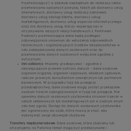
Przetwarzający") w zakresie niezbędnym do realizacji celów
przetwarzania opisanych powyżej, takich jak dostawcy usług
internetowych, dostawcy usług realizacji zamówień,
dostawcy usług obsługi klienta, dostawcy usług
marketingowych, dostawcy usług wsparcia informatycznego
oraz inni dostawcy usług, którzy wspierają nas w
utrzymywaniu naszych relacji handlowych z Państwem.
Podmioty przetwarzające dane będą podlegać
zobowiązaniom umownym do wdrożenia odpowiednich
technicznych i organizacyjnych środków bezpieczeństwa w
celu zabezpieczenia danych osobowych oraz do
przetwarzania danych osobowych wyłącznie zgodnie z
wytycznymi.
Inni odbiorcy:
Możemy przekazywać - zgodnie z
obowiązującym prawem ochrony danych - dane osobowe
organom ścigania, organom rządowym, władzom sądowym,
radcom prawnym, konsultantom zewnętrznym lub partnerom
biznesowym. W przypadku fuzji lub przejęcia
przedsiębiorstwa, dane osobowe mogą zostać przekazane
osobom trzecim zaangażowanym w fuzję lub przejęcie. Nie
ujawnimy danych osobowych użytkownika stronom trzecim w
celach reklamowych lub marketingowych ani w żadnym innym
celu bez zgody. Dostęp do danych osobowych użytkownika
jest ograniczony do osób, które muszą je znać, aby
wykonywać swoje obowiązki służbowe.
Transfery międzynarodowe:
Dane osobowe, które zbieramy lub
otrzymujemy na Państwa temat mogą być przekazywane i