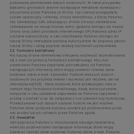
podawania jakichkolwiek danych osobowych. W takim przypadku
będziemy gromadzić jedynie następujące metadane wynikające z
korzystania przez Państwa ze Strony: typ i wersja przeglądarki,
system operacyjny i interfejs, strona internetowa, z której Państwo
nas odwiedzają (URL odsyłający), strona (strony) odwiedzana
(odwiedzane) na naszej Stronie, data i godzina dostępu do naszej
Strony oraz adres protokołu internetowego (IP).Państwa adres IP
zostanie wykorzystany w celu umożliwienia Państwu dostępu do
naszej Strony. Metadane zostaną wykorzystane do poprawy jakości
naszej Strony i usług poprzez analizę zachowań użytkowników.
2.2 Formularz kontaktowy
Na naszej stronie internetowej oferujemy możliwość skontaktowania
się z nami za pomocą formularza kontaktowego. Aby móc
zrealizować Państwa zapytanie, potrzebujemy od Państwa
następujących informacji, które mogą zawierać również dane
osobowe: adres e-mail i komunikat. Podanie dalszych danych
osobowych (na przykład imienia i nazwiska) jest możliwe, ale nie
obowiązkowe[GJ3] . Dane osobowe, które przekazujesz nam w
ramach tego formularza kontaktowego, będą wykorzystywane
wyłącznie w celu udzielenia odpowiedzi na Państwa zapytanie /
prośbę o kontakt oraz do związanej z tym administracji technicznej.
Przekazywanie tych danych osobom trzecim nie jest możliwe.
Państwa dane osobowe zostaną usunięte po przetworzeniu przez
nas prośby lub po cofnięciu przez Państwa zgody.
2.3 Newsletter
Jeśli poproszą Państwo o otrzymywanie naszego newslettera,
wówczas przetwarzamy następujące informacje, które mogą
zawierać również dane osobowe: Państwa adres e-mail. Podanie