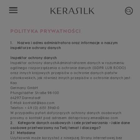
POLITYKA PRYWATNOŚCI
1. Nazwa i adres administratora oraz informacje o naszym
inspektorze ochrony danych
Inspektor ochrony danych
Inspektor ochrony danychAdministratorem danych w rozumieniu
ogólnego rozporządzenia o ochronie danych (GDPR LUB RODO)
oraz innych krajowych przepisów o ochronie danych państw
członkowskich, jak również innych przepisów o ochronie danych jest:
Kao
Germany GmbH
Pfungstädter Straße 98-100
64297 Darmstadt
E-Mail: kontakt@kao.com
Telefon: + 49 (0) 6151 3960-0
W przypadku pytań dotyczących ochrony danych osobowych
prosimy o kontakt pod adresem dataprivacy.emea@kao.com
2. Kategorie danych osobowych i cele przetwarzania - Jakie dane
osobowe przetwarzamy na Twój temat i dlaczego?
2.1 Metadane
Użytkownik może korzystać z niniejszej Strony internetowej bez