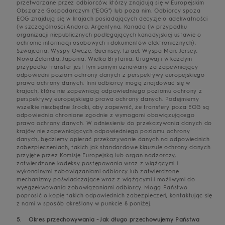
przetwarzane przez odbiorców, którzy znajdują się w Europejskim
Obszarze Gospodarczym ("EOG") lub poza nim. Odbiorcy spoza
EOG znajdują się w krajach posiadających decyzje o adekwatności
(w szczególności Andora, Argentyna, Kanada (w przypadku
organizacji niepublicznych podlegających kanadyjskiej ustawie o
ochronie informacji osobowych i dokumentów elektronicznych),
Szwajcaria, Wyspy Owcze, Guernsey, Izrael, Wyspa Man, Jersey,
Nowa Zelandia, Japonia, Wielka Brytania, Urugwaj i w każdym
przypadku transfer jest tym samym uznawany za zapewniający
odpowiedni poziom ochrony danych z perspektywy europejskiego
prawa ochrony danych. Inni odbiorcy mogą znajdować się w
krajach, które nie zapewniają odpowiedniego poziomu ochrony z
perspektywy europejskiego prawa ochrony danych. Podejmiemy
wszelkie niezbędne środki, aby zapewnić, że transfery poza EOG są
odpowiednio chronione zgodnie z wymogami obowiązującego
prawa ochrony danych. W odniesieniu do przekazywania danych do
krajów nie zapewniających odpowiedniego poziomu ochrony
danych, będziemy opierać przekazywanie danych na odpowiednich
zabezpieczeniach, takich jak standardowe klauzule ochrony danych
przyjęte przez Komisję Europejską lub organ nadzorczy,
zatwierdzone kodeksy postępowania wraz z wiążącymi i
wykonalnymi zobowiązaniami odbiorcy lub zatwierdzone
mechanizmy poświadczające wraz z wiążącymi i możliwymi do
wyegzekwowania zobowiązaniami odbiorcy. Mogą Państwo
poprosić o kopię takich odpowiednich zabezpieczeń, kontaktując się
z nami w sposób określony w punkcie 8 poniżej.
5. Okres przechowywania - Jak długo przechowujemy Państwa