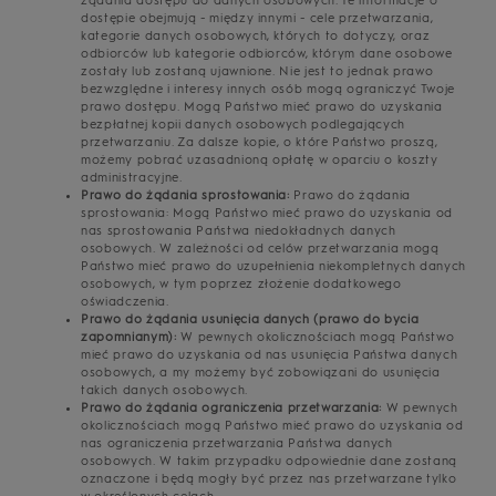
żądania dostępu do danych osobowych. Te informacje o
dostępie obejmują - między innymi - cele przetwarzania,
kategorie danych osobowych, których to dotyczy, oraz
odbiorców lub kategorie odbiorców, którym dane osobowe
zostały lub zostaną ujawnione. Nie jest to jednak prawo
bezwzględne i interesy innych osób mogą ograniczyć Twoje
prawo dostępu. Mogą Państwo mieć prawo do uzyskania
bezpłatnej kopii danych osobowych podlegających
przetwarzaniu. Za dalsze kopie, o które Państwo proszą,
możemy pobrać uzasadnioną opłatę w oparciu o koszty
administracyjne.
Prawo do żądania sprostowania:
Prawo do żądania
sprostowania: Mogą Państwo mieć prawo do uzyskania od
nas sprostowania Państwa niedokładnych danych
osobowych. W zależności od celów przetwarzania mogą
Państwo mieć prawo do uzupełnienia niekompletnych danych
osobowych, w tym poprzez złożenie dodatkowego
oświadczenia.
Prawo do żądania usunięcia danych (prawo do bycia
zapomnianym):
W pewnych okolicznościach mogą Państwo
mieć prawo do uzyskania od nas usunięcia Państwa danych
osobowych, a my możemy być zobowiązani do usunięcia
takich danych osobowych.
Prawo do żądania ograniczenia przetwarzania:
W pewnych
okolicznościach mogą Państwo mieć prawo do uzyskania od
nas ograniczenia przetwarzania Państwa danych
osobowych. W takim przypadku odpowiednie dane zostaną
oznaczone i będą mogły być przez nas przetwarzane tylko