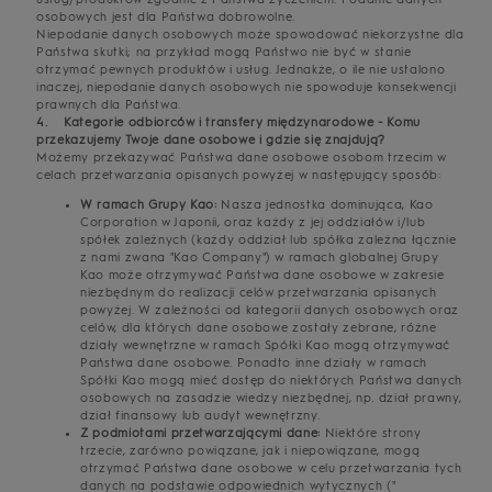
osobowych jest dla Państwa dobrowolne.
Niepodanie danych osobowych może spowodować niekorzystne dla
Państwa skutki; na przykład mogą Państwo nie być w stanie
otrzymać pewnych produktów i usług. Jednakże, o ile nie ustalono
inaczej, niepodanie danych osobowych nie spowoduje konsekwencji
prawnych dla Państwa.
4. Kategorie odbiorców i transfery międzynarodowe - Komu
przekazujemy Twoje dane osobowe i gdzie się znajdują?
Możemy przekazywać Państwa dane osobowe osobom trzecim w
celach przetwarzania opisanych powyżej w następujący sposób:
W ramach Grupy Kao:
Nasza jednostka dominująca, Kao
Corporation w Japonii, oraz każdy z jej oddziałów i/lub
spółek zależnych (każdy oddział lub spółka zależna łącznie
z nami zwana "Kao Company") w ramach globalnej Grupy
Kao może otrzymywać Państwa dane osobowe w zakresie
niezbędnym do realizacji celów przetwarzania opisanych
powyżej. W zależności od kategorii danych osobowych oraz
celów, dla których dane osobowe zostały zebrane, różne
działy wewnętrzne w ramach Spółki Kao mogą otrzymywać
Państwa dane osobowe. Ponadto inne działy w ramach
Spółki Kao mogą mieć dostęp do niektórych Państwa danych
osobowych na zasadzie wiedzy niezbędnej, np. dział prawny,
dział finansowy lub audyt wewnętrzny.
Z podmiotami przetwarzającymi dane:
Niektóre strony
trzecie, zarówno powiązane, jak i niepowiązane, mogą
otrzymać Państwa dane osobowe w celu przetwarzania tych
danych na podstawie odpowiednich wytycznych ("