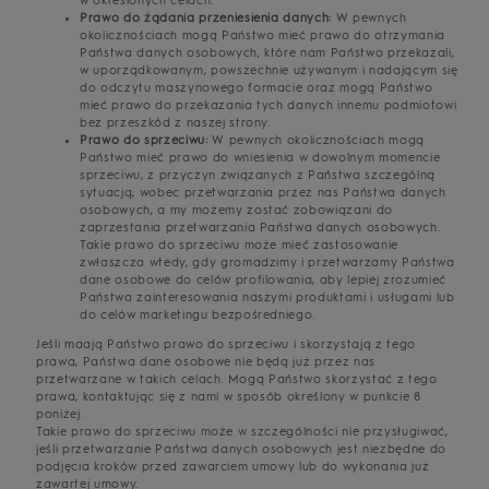
w określonych celach.
Prawo do żądania przeniesienia danych:
W pewnych
okolicznościach mogą Państwo mieć prawo do otrzymania
Państwa danych osobowych, które nam Państwo przekazali,
w uporządkowanym, powszechnie używanym i nadającym się
do odczytu maszynowego formacie oraz mogą Państwo
mieć prawo do przekazania tych danych innemu podmiotowi
bez przeszkód z naszej strony.
Prawo do sprzeciwu:
W pewnych okolicznościach mogą
Państwo mieć prawo do wniesienia w dowolnym momencie
sprzeciwu, z przyczyn związanych z Państwa szczególną
sytuacją, wobec przetwarzania przez nas Państwa danych
osobowych, a my możemy zostać zobowiązani do
zaprzestania przetwarzania Państwa danych osobowych.
Takie prawo do sprzeciwu może mieć zastosowanie
zwłaszcza wtedy, gdy gromadzimy i przetwarzamy Państwa
dane osobowe do celów profilowania, aby lepiej zrozumieć
Państwa zainteresowania naszymi produktami i usługami lub
do celów marketingu bezpośredniego.
Jeśli maają Państwo prawo do sprzeciwu i skorzystają z tego
prawa, Państwa dane osobowe nie będą już przez nas
przetwarzane w takich celach. Mogą Państwo skorzystać z tego
prawa, kontaktując się z nami w sposób określony w punkcie 8
poniżej.
Takie prawo do sprzeciwu może w szczególności nie przysługiwać,
jeśli przetwarzanie Państwa danych osobowych jest niezbędne do
podjęcia kroków przed zawarciem umowy lub do wykonania już
zawartej umowy.