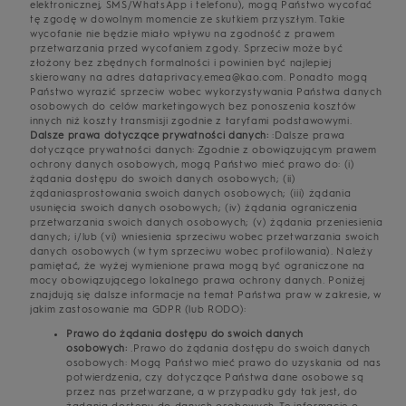
elektronicznej, SMS/WhatsApp i telefonu), mogą Państwo wycofać
tę zgodę w dowolnym momencie ze skutkiem przyszłym. Takie
wycofanie nie będzie miało wpływu na zgodność z prawem
przetwarzania przed wycofaniem zgody. Sprzeciw może być
złożony bez zbędnych formalności i powinien być najlepiej
skierowany na adres dataprivacy.emea@kao.com. Ponadto mogą
Państwo wyrazić sprzeciw wobec wykorzystywania Państwa danych
osobowych do celów marketingowych bez ponoszenia kosztów
innych niż koszty transmisji zgodnie z taryfami podstawowymi.
Dalsze prawa dotyczące prywatności danych:
:Dalsze prawa
dotyczące prywatności danych: Zgodnie z obowiązującym prawem
ochrony danych osobowych, mogą Państwo mieć prawo do: (i)
żądania dostępu do swoich danych osobowych; (ii)
żądaniasprostowania swoich danych osobowych; (iii) żądania
usunięcia swoich danych osobowych; (iv) żądania ograniczenia
przetwarzania swoich danych osobowych; (v) żądania przeniesienia
danych; i/lub (vi) wniesienia sprzeciwu wobec przetwarzania swoich
danych osobowych (w tym sprzeciwu wobec profilowania). Należy
pamiętać, że wyżej wymienione prawa mogą być ograniczone na
mocy obowiązującego lokalnego prawa ochrony danych. Poniżej
znajdują się dalsze informacje na temat Państwa praw w zakresie, w
jakim zastosowanie ma GDPR (lub RODO):
Prawo do żądania dostępu do swoich danych
osobowych:
.Prawo do żądania dostępu do swoich danych
osobowych: Mogą Państwo mieć prawo do uzyskania od nas
potwierdzenia, czy dotyczące Państwa dane osobowe są
przez nas przetwarzane, a w przypadku gdy tak jest, do