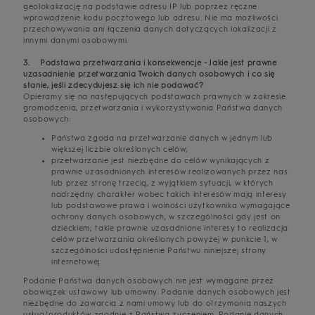
geolokalizację na podstawie adresu IP lub poprzez ręczne
wprowadzenie kodu pocztowego lub adresu. Nie ma możliwości
przechowywania ani łączenia danych dotyczących lokalizacji z
innymi danymi osobowymi.
3. Podstawa przetwarzania i konsekwencje - Jakie jest prawne
uzasadnienie przetwarzania Twoich danych osobowych i co się
stanie, jeśli zdecydujesz się ich nie podawać?
Opieramy się na następujących podstawach prawnych w zakresie
gromadzenia, przetwarzania i wykorzystywania Państwa danych
osobowych:
Państwa zgoda na przetwarzanie danych w jednym lub
większej liczbie określonych celów;
przetwarzanie jest niezbędne do celów wynikających z
prawnie uzasadnionych interesów realizowanych przez nas
lub przez stronę trzecią, z wyjątkiem sytuacji, w których
nadrzędny charakter wobec takich interesów mają interesy
lub podstawowe prawa i wolności użytkownika wymagające
ochrony danych osobowych, w szczególności gdy jest on
dzieckiem; takie prawnie uzasadnione interesy to realizacja
celów przetwarzania określonych powyżej w punkcie 1, w
szczególności udostępnienie Państwu niniejszej strony
internetowej
Podanie Państwa danych osobowych nie jest wymagane przez
obowiązek ustawowy lub umowny. Podanie danych osobowych jest
niezbędne do zawarcia z nami umowy lub do otrzymania naszych
usług/produktów zgodnie z Państwa życzeniem. Podanie danych