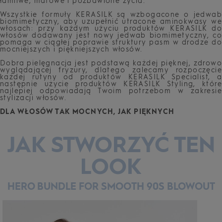
łamliwe, matowe i pozbawione życia.
Wszystkie formuły KERASILK są wzbogacone o jedwab
biomimetyczny, aby uzupełnić utracone aminokwasy we
włosach: przy każdym użyciu produktów KERASILK do
włosów dodawany jest nowy jedwab biomimetyczny, co
pomaga w ciągłej poprawie struktury pasm w drodze do
mocniejszych i piękniejszych włosów.
Dobra pielęgnacja jest podstawą każdej pięknej, zdrowo
wyglądającej fryzury, dlatego zalecamy rozpoczęcie
każdej rutyny od produktów KERASILK Specialist, a
następnie użycie produktów KERASILK Styling, które
najlepiej odpowiadają Twoim potrzebom w zakresie
stylizacji włosów.
DLA WŁOSÓW TAK MOCNYCH, JAK PIĘKNYCH
JAK STWORZYĆ TEN
LOOK
HERO BUNDLE FOR SMOOTH 90S BLOWOUT