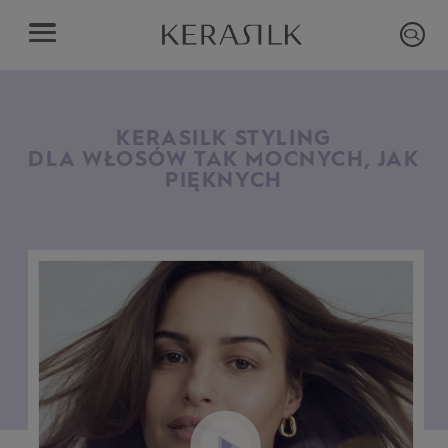
KERASILK STYLING
DLA WŁOSÓW TAK MOCNYCH, JAK
PIĘKNYCH