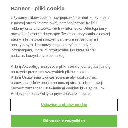
OBSŁUGA KLIENTA I REGULAMINY
Banner - pliki cookie
Współpracuj z nami
Używamy plików cookie, aby poprawić komfort korzystania
z naszej strony internetowej, personalizować treści i
Kontakt
reklamy oraz analizować ruch w Internecie. Udostępniamy
również informacje dotyczące Twojego korzystania z naszej
strony internetowej naszym partnerom reklamowym i
Polityka Prywatności
analitycznym. Partnerzy mogą łączyć je z innymi
informacjami, które im przekazałeś lub które zebrali
Polityka cookies
podczas korzystania z ich usług.
OBSERWUJ NAS
Kliknij
Akceptuję wszystkie pliki cookie
jeśli zgadzasz się
na użycie przez nas wszystkich plików cookie.
Kliknij
Ustawienia zaawansowane
aby dostosować
ustawienia plików cookie na naszej stronie internetowej.
Możesz zarządzać ustawieniami cookies klikając na link
Polityka cookies/Polityka prywatności w stopce.
Kerasilk jest częścią Kao Salon Division.
Ustawienia plików cookie
Odrzucenie wszystkich
Czyniąc życie pięknym dla salonów, stylistów i
ich klientów.