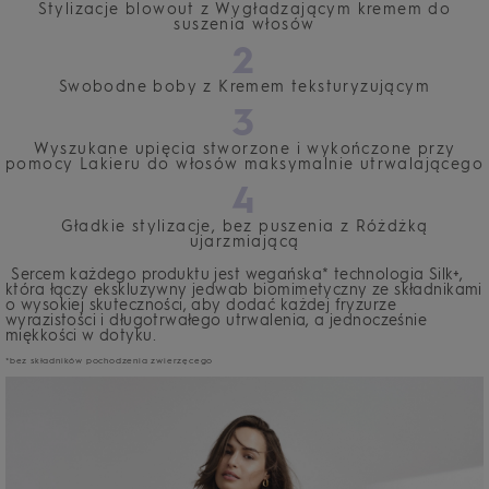
Stylizacje blowout z Wygładzającym kremem do
suszenia włosów
2
Swobodne boby z Kremem teksturyzującym
3
Wyszukane upięcia stworzone i wykończone przy
pomocy Lakieru do włosów maksymalnie utrwalającego
4
Gładkie stylizacje, bez puszenia z Różdżką
ujarzmiającą
Sercem każdego produktu jest wegańska* technologia Silk+,
która łączy ekskluzywny jedwab biomimetyczny ze składnikami
o wysokiej skuteczności, aby dodać każdej fryzurze
wyrazistości i długotrwałego utrwalenia, a jednocześnie
miękkości w dotyku.
*bez składników pochodzenia zwierzęcego