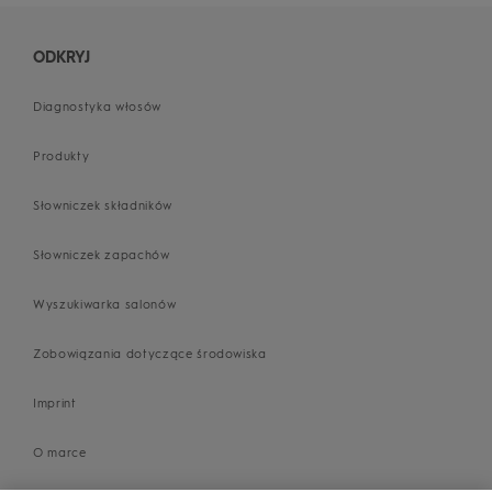
ODKRYJ
Diagnostyka włosów
Produkty
Słowniczek składników
Słowniczek zapachów
Wyszukiwarka salonów
Zobowiązania dotyczące środowiska
Imprint
O marce