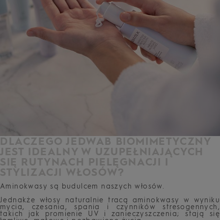
DLACZEGO JEDWAB BIOMIMETYCZNY
JEST IDEALNY W UZUPEŁNIAJĄCYCH
SIĘ RUTYNACH PIELĘGNACJI I
STYLIZACJI WŁOSÓW?
Aminokwasy są budulcem naszych włosów.
Jednakże włosy naturalnie tracą aminokwasy w wyniku
mycia, czesania, spania i czynników stresogennych,
takich jak promienie UV i zanieczyszczenia; stają się