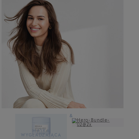
&
MASKA
WYGŁADZAJĄCA
MASKA