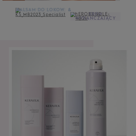
BALSAM DO LOKÓW
&
KREM
WYKAŃCZAJĄCY
DOWIEDZ SIĘ
WIĘCEJ
DOWIEDZ SIĘ
WIĘCEJ