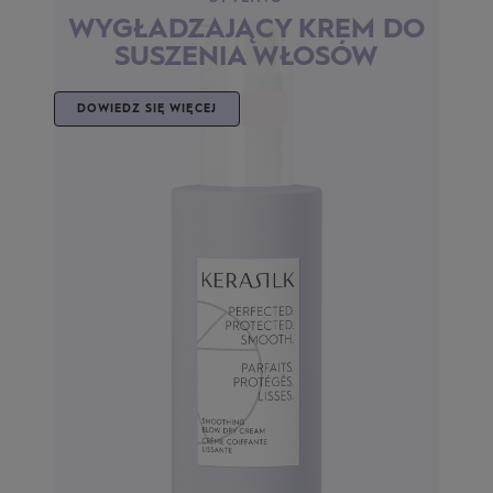
A
WYGŁADZAJĄCY KREM DO
SUSZENIA WŁOSÓW
D
DOWIEDZ SIĘ WIĘCEJ