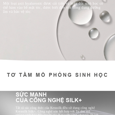
Một loại axit hyaluronic được cải tiến và biến đổi sinh học có
thể bám vào bề mặt tóc, được biết đến với công dụng dưỡng
ẩm và bảo vệ tóc.
TƠ TẰM MÔ PHỎNG SINH HỌC
SỨC MẠNH
CỦA CÔNG NGHỆ SILK+
Tất cả các công thức của Kerasilk đều sử dụng công nghệ
Kerasilk Silk+. Công nghệ này kết hợp với Tơ tằm mô