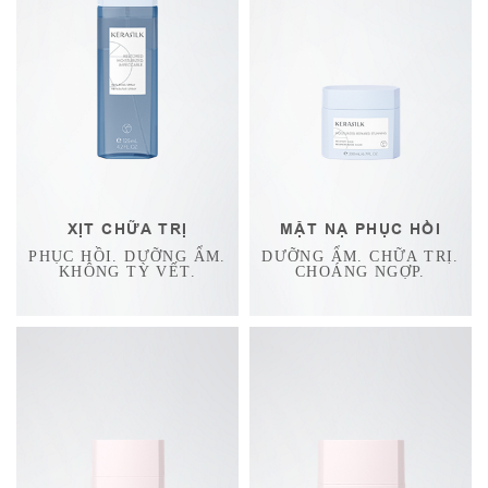
XỊT CHỮA TRỊ
MẶT NẠ PHỤC HỒI
PHỤC HỒI. DƯỠNG ẨM.
DƯỠNG ẨM. CHỮA TRỊ.
KHÔNG TỲ VẾT.
CHOÁNG NGỢP.