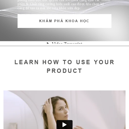
phỏng sinh học độc quyền của Kerasilk cũng như các Thành
phần & Chất tăng cường hiệu suất cao được lựa chọn kỹ
càng để tạo ra mái tóc vừa khỏe vừa đẹp.
KHÁM PHÁ KHOA HỌC
LEARN HOW TO USE YOUR
PRODUCT