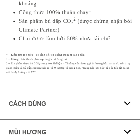
khoáng
1
Công thức 100% thuần chay
2
Sản phẩm bù đắp CO₂
(được chứng nhận bởi
Climate Partner)
Chai được làm bởi 50% nhựa tái chế
* – Kiểm thử đặc hiệu – so sánh với tóc không sử dụng sản phẩm
1 – Không chứa thành phần nguồn gốc từ động vật
2 – Sản phẩm được bù CO2; trung hòa khí hậu = Thường còn được gọi là “trung hòa carbon”, mô tả sự
giảm thiểu và bù đắp carbon thải ra về 0, nhưng về khoa học, ‘trung hòa khí hậu’ là nói đến tất cả khí
nhà kính, không chỉ C02
CÁCH DÙNG
MÙI HƯƠNG