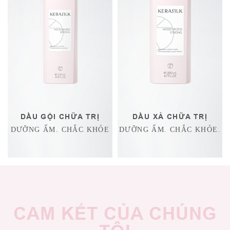
DẦU GỘI CHỮA TRỊ
DẦU XẢ CHỮA TRỊ
DƯỠNG ẨM. CHẮC KHỎE
DƯỠNG ẨM. CHẮC KHỎE.
CAM KẾT CỦA CHÚNG