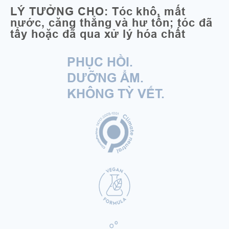
LÝ TƯỞNG CHO: Tóc khô, mất
nước, căng thẳng và hư tổn; tóc đã
tẩy hoặc đã qua xử lý hóa chất
PHỤC HỒI.
DƯỠNG ẨM.
KHÔNG TỲ VẾT.