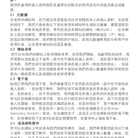
因？
我們所處理的個人資料類型及處理目的取決於我們是否向您提供產品或服
務。
2.1 元數據
在使用本網站時，您可能沒有直接提供任何有關您本人的個人資料。在這樣
的情況下，我們只會收集以下您在使用本網站時生成的元數據：瀏覽器類型
及版本、作業系統及界面、導向您造訪本網站的網站（轉介URL）、在本網
站上造訪的網頁、瀏覽本網站的日期和時間以及網際網路協定（IP）地址。
您造訪我們網站時，我們將使用您的IP地址。其他元數據將用於分析用戶的
使用行為，以完善本網站的品質及服務。
2.2 聯絡表單
.您可以在我們的網站上取得聯絡表單，並與我們聯絡。為處理您的請求，我
們需要向您收集以下資料（當中也可能包括個人資料）：您的電子郵件和訊
息內容。我們也有可能需要您提供更多的個人資料（例如您的姓名），但該
請求不具強制性。您在此聯絡表單中提供給我們的個人數據將用於回答您的
查詢／聯絡需求以及相關的技術管理事宜。
2.3 電子報
如您訂閱我們的電子報，我們會處理以下您所提供的資料（當中也可能包括
個人資料）：您的電子郵件。我們也有可能需要您提供更多個人資料（例
如：您的姓名），但不具強制性。我們處理這些個人資料的目的是在適用法
律允許的範圍內提供電子報，並出於行銷目的分析您的喜好。為了向您提供
個人化體驗，我們會請您提供稱謂及姓名。在某些情況下，電子報將不會由
資料控制者發送，而是由另一家花王公司（特別是德國花王公司(Kao
Germany GmbH)）發送。在這種情況下，該花王公司也將取得您的電子郵
件。您有權按照下文第8項的規定聯繫我們，並要求停止接收電子報。
2.4 成為銷售夥伴
您可以在網站上申請成為我們的銷售夥伴。為此，我們將需要您提供以下個
人資料：您的電子郵件。我們也有可能需要您提供更多個人數據（例如：您