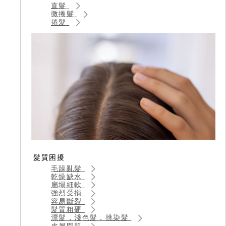
直髮
微捲髮
捲髮
髮質困擾
毛躁亂髮
乾燥缺水
扁塌細軟
強烈受損
容易斷裂
髮質粗硬
漂髮，淺色髮，挑染髮
皮屑問題