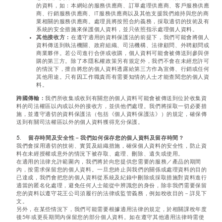
的資料，如：本網站的服務供應商、訂單處理供應商、客戶服務供應
商、行銷服務供應商、IT服務供應商以及其他支援我們維持與您的商
業相關的服務供應商。處理員將按照合約義務，採取適切的技術及有
系統的安全措施來保護個人資料，並只依照指示處理個人資料。
其他接收方：
在遵守適用的資料保護法的前提下，我們可能會將個人
資料傳送到執法機關、政府組織、司法機構、法律顧問、外聘顧問或
商業夥伴。若公司進行合併或收購，個人資料可能會被傳送到參與併
購的第三方。除了本隱私權政策另有規定外，我們不會在未經您許可
的情況下，擅自將您的個人資料透露給第三方作為宣傳、行銷或任何
其他用途。只有因工作職責而有需要知情的人士才能查閱您的個人資
料。
跨國傳輸：
我們所收集或收到有關您的個人資料可能會被傳送到位於收集資
料的司法權區以內或以外的接收方，並供他們處理。我們將採取一切必要措
施，並遵守適切的資料保護法（包括《個人資料保護法》）的規定，確保傳
送到有關司法權區以外的個人資料獲得充分保護。
5. 留存時間及安全性－我們如何保存您的個人資料及留存時間？
我們會採用適切的技術、實質及組織措施，確保個人資料的安全性，防止資
料在未經授權或意外的情況下被存取、處理、刪除、遺失或使用。
在適用的法律允許範圍內，我們將於向您提供您需要的服務／產品的期間
內，按需求保留您的個人資料。一旦您終止與我們的關係或處理資料的目的
已達成，我們會把您的個人資料從系統及紀錄中刪除或採取措施對資料進行
適當的匿名化處理，避免任何人士能從中辨識您的身份，除非我們需要保留
您的資料以遵守花王公司須履行的法律或監管義務，例如稅收目的－詳見下
文。
另外，在某些情況下，我們可能需要根據適用法律的規定，於相關課稅年度
後5年或更長期間內保留您的部分個人資料。如在遵守其他適用法律時需使