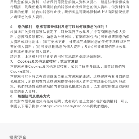
用到您的個人資料，或者我們需要您的個人資料來提出、發起法律索償或進
行辯護，則我們也有可能於合約關係終止後保留您的個人資料，但資料僅有
限度的使用。於合約關係終止後，我們將盡可能地限制就上述有限情況使用
／處理您的個人資料。
6. 您的權利－您擁有哪些權利及您可以如何維護您的權利？
根據適用的資料保護法規定下，對於我們所收集及／持有有關您的個人資
料，您擁有多項權利。如您為台灣居民，有關權利包括(i)可要求查閱您的個
人資料或取得副本；(ii)可要求更正、補充或完成關於您的任何不準確或不完
整的個人資料；(iii)可要求刪除您的個人資料；及(iv)可要求我們停止收集、
處理或使用您的個人資料。
請注意，上述權利可能會受適用的當地資料保護法所限制。
7. Cookies及其他追蹤技術；第三方連結
本網站使用Cookies及其他追蹤技術。如欲了解更多資訊，請查閱我們的
Cookie政策。
本網站可能不時含有通往或來自第三方網站的連結。這些網站有其各自的隱
私權政策，所以您在向這些網站提交任何個人資料之前應細心閱讀相關政
策。我們無法對這些網站的內容或隱私權政策負責，也無法控制在這些網站
提交的個人資料。
8. 相關疑問及聯絡方式
如您對本隱私權政策有任何疑問，或有意行使上文第6項所述的權利，可以
利用以下電子郵件 dataprivacy.emea@kao.com與我們聯絡。
探索更多