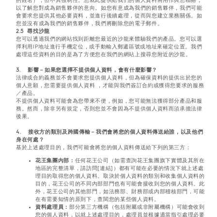
的姓名），但不具強制性。您就此提供給我們的個人資料將用作與您聯絡，
以了解您對成為銷售夥伴的意向。如您有意成為我們的銷售夥伴，我們可能
會要求您提供其他必要資料，並進行後續處理，從而與您建立業務關係。如
您並沒有成為我們的銷售夥伴，我們將刪除您的電子郵件。
2.5 尋找沙龍
您可以透過我們的網站找到距離您最近的沙龍來體驗我們的產品。您可以選
擇利用IP地址進行手機定位，或手動輸入郵遞區號或地址來確定位置。我們
處理這些資料的目的是為了方便您在我們的網站上搜尋您附近的沙龍。
3. 影響－如果您選擇不提供個人資料，會有什麼影響？
法律或合約義務並不會要求您提供個人資料，但為確保資料的提供出於您的
個人意願，您需要提供個人資料 ，才能與我們簽訂合約或獲得您要求的服務
／產品。
不提供個人資料可能會為您帶來不便，例如，您可能無法獲得部分產品和服
務。然而，除非另有規定，否則您並不會因為不提供個人資料而須承擔法律
後果。
4. 接收方的類別及跨國傳輸－我們會將您的個人資料傳送給誰，以及他們
身在何處？
基於上述處理目的，我們可能會將您的個人資料傳送給下列的第三方：
花王集團內部：
任何花王公司（如需查詢花王集團旗下實體及其所在
地區的完整清單，請訪問[連結]）都有可能在必要的情況下就上述處
理目的取得您的個人資料。取決於個人資料的類別和收集個人資料的
目的，花王公司的不同內部部門也有可能會接收到您的個人資料。此
外，花王公司的其他部門，如法務部、財務部或內部稽核部門，可能
在有需要知情的原則下，查閱您的某些個人資料。
資料處理員：
部分第三方機構（包括附屬或非附屬機構）可能會收到
您的個人資料，以就上述處理目的，處理員並根據適當指引處理必要