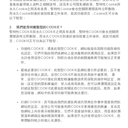
蒐集或處理個人資料之相關說明，請見本公司隱私權政策。暫時性Cookie與
永久Cookie之間具有差異，暫時性Cookie會在您關閉瀏覽器時立即刪除，
而永久Cookie則會於個別視窗之外保存。就其功能而言，Cookie又可分為
以下類型：
2. 我們使用何種類型的COOKIE？
暫時性COOKIE與永久COOKIE之間具有差異，暫時性COOKIE會在您關閉
瀏覽器時立即刪除，而永久COOKIE則會於個別視窗之外保存。就其功能而
言，COOKIE又可分為以下類型：
功能性COOKIE：透過此類型COOKIE，網站能提供高階功能與個性
化設定。它們可能由我們或網站上提供服務的供應商設定。如果您不
允許使用這些COOKIE，則部分或全部的相關服務將可能無法正常運
作。
嚴格必要的COOKIE：此類型COOKIE是網站運行所必要的，且不會
儲存任何個人資訊。這些COOKIE不能在您的系統中被禁用。 通
常，這些COOKIE僅在回應您根據服務請求而採取的操作時設定，例
如：設定您的隱私權偏好、登入或填寫表格。您可以將瀏覽器設定為
封鎖這類型COOKIE或通知您有關這些COOKIE的資訊。然而，如果
您這樣做，網站中的某些功能可能將無法運行。
行銷COOKIE：其可能由我們的廣告商或代理商合作夥伴透過我們的
網站所設定。這些公司可能會利用COOKIE來推播您的興趣，並在其
他網站上向你展示相關廣告。它們不直接儲存個人資訊，而是基於瀏
覽器和網路設備的標識而運作。如果您不允許使用這些COOKIE，您
將體驗到較少的個人化廣告。