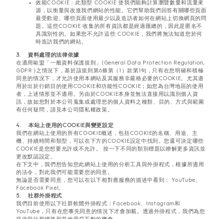
效能COOKIE：此類型 COOKIE 使我們能夠計算瀏覽數量和流量來
源，以衡量與改進我們網站的性能。它們幫助我們回答有關哪些頁面
最受歡迎、哪些頁面使用最少以及造訪者如何在網站上切換網頁的問
題。這些COOKIE 收集的所有資訊都是經過匯總的，因此是匿名不
具識別性的。如果您不允許這些 COOKIE，我們將無法知道您於何
時造訪我們的網站。
3. 資料處理的法律依據
在適用歐盟「一般資料保護規則」(General Data Protection Regulation,
GDPR )之情況下，基於該規則第6條第（1）款第1句，只有在您明確和積極
同意的情况下，才允許使用本網站及其服務非嚴格必要的COOKIE。尤其適
用於出於行銷目的使用COOKIE和功能性COOKIE；如您為台灣地區的使用
者，上述情形並不適用。另由於COOKIE本身並無法直接用以識別個人資
訊，故如您對於本公司蒐集或處理您的個人資料之種類、目的、方式與範圍
有任何疑問，請見本公司隱私權政策。
4. 本站上使用的COOKIE與變更設定
我們在網站上使用的所有COOKIE概述，包括COOKIE的名稱、用途、主
機、持續時間和類型，可以在下方的COOKIE設定中找到。您還可決定哪些
COOKIE是您想要允許或不允許。 按一下不同的類別標題以瞭解更多資訊並
更改默認設定。
在下文中，我們想告知您此網站上使用的分析工具與外掛程式，根據所適用
的法令，對此我們可能需要您的同意。
無論是否需要同意，您可以在以下相對應服務的描述中看到： YouTube、
Facebook Pixel。
5. 社群外掛程式
我們目前使用以下社群軟體外掛程式：Facebook、Instagram和
YouTube，只有在您事先同意的情況下才會加載。透過外掛程式，我們為您