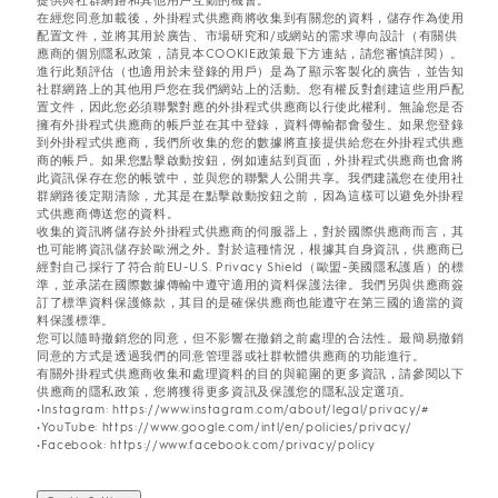
提供與社群網路和其他用戶互動的機會。
在經您同意加載後，外掛程式供應商將收集到有關您的資料，儲存作為使用
配置文件，並將其用於廣告、市場研究和/或網站的需求導向設計（有關供
應商的個別隱私政策，請見本COOKIE政策最下方連結，請您審慎詳閱）。
進行此類評估（也適用於未登錄的用戶）是為了顯示客製化的廣告，並告知
社群網路上的其他用戶您在我們網站上的活動。您有權反對創建這些用戶配
置文件，因此您必須聯繫對應的外掛程式供應商以行使此權利。無論您是否
擁有外掛程式供應商的帳戶並在其中登錄，資料傳輸都會發生。如果您登錄
到外掛程式供應商，我們所收集的您的數據將直接提供給您在外掛程式供應
商的帳戶。如果您點擊啟動按鈕，例如連結到頁面，外掛程式供應商也會將
此資訊保存在您的帳號中，並與您的聯繫人公開共享。我們建議您在使用社
群網路後定期清除，尤其是在點擊啟動按鈕之前，因為這樣可以避免外掛程
式供應商傳送您的資料。
收集的資訊將儲存於外掛程式供應商的伺服器上，對於國際供應商而言，其
也可能將資訊儲存於歐洲之外。對於這種情況，根據其自身資訊，供應商已
經對自己採行了符合前EU-U.S. Privacy Shield（歐盟-美國隱私護盾）的標
準，並承諾在國際數據傳輸中遵守適用的資料保護法律。我們另與供應商簽
訂了標準資料保護條款，其目的是確保供應商也能遵守在第三國的適當的資
料保護標準。
您可以隨時撤銷您的同意，但不影響在撤銷之前處理的合法性。最簡易撤銷
同意的方式是透過我們的同意管理器或社群軟體供應商的功能進行。
有關外掛程式供應商收集和處理資料的目的與範圍的更多資訊，請參閱以下
供應商的隱私政策，您將獲得更多資訊及保護您的隱私設定選項。
•Instagram: https://www.instagram.com/about/legal/privacy/#
•YouTube: https://www.google.com/intl/en/policies/privacy/
•Facebook: https://www.facebook.com/privacy/policy