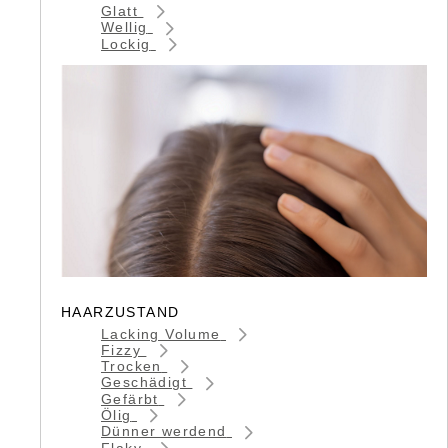
Glatt
Wellig
Lockig
HAARZUSTAND
Lacking Volume
Fizzy
Trocken
Geschädigt
Gefärbt
Ölig
Dünner werdend
Flaky