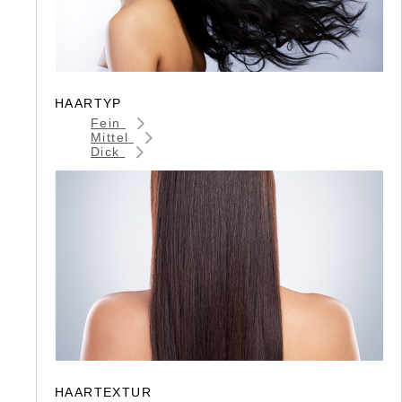
HAARTYP
Fein
Mittel
Dick
HAARTEXTUR