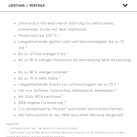
LEISTUNG / VORTEILE
Unterstützt hitzeaktivierte Glättung für einfacheres,
schnelleres Stylen mit dem Glätteisen
Hitzeschutz bis 230 °C *
Langanhaltender glatter Look und Geschmeidigkeit: bis zu 72
Std. *
Bis zu 3,7-mal weniger Frizz *
Bis zu 95 % weniger Haarbruch bei Verwendung beim Hitzestyling
*
Bis zu 80 % weniger Volumen *
Bis zu 70 % mehr Glanz *
Langanhaltender Schutz vor Luftfeuchtigkeit: bis zu 72 h *
4
Frei von: Sulfaten, Farbstoffen, Mikroplastik, Mineralölen
1
Mit Stolz PETA-zertifiziert
2
100% Vegane Formulierung
CO₂-kompensiertes Produkt³ (zertifiziert durch Klima Partner)
Die Faltschachtel ist aus 100% recyceltem Material hergestellt
Appendix
*
- instrumenteller Test - Vergleich mit keinem Produkt
1
– *Zertifiziert von PETA's 'Beauty without Bunnies Program' für die Einhaltung der Global
Animal Test Policy und die veganen Formeln.