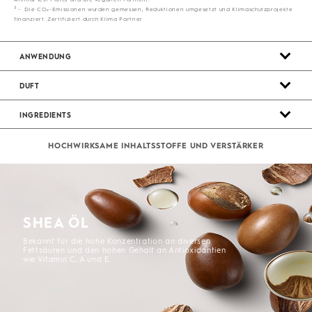
3
- Die CO₂-Emissionen wurden gemessen, Reduktionen umgesetzt und Klimaschutzprojekte
finanziert. Zertifiziert durch Klima Partner
ANWENDUNG
DUFT
INGREDIENTS
HOCHWIRKSAME INHALTSSTOFFE UND VERSTÄRKER
SHEA ÖL
Bekannt für die hohe Konzentration an diversen
Fettsäuren und den hohen Gehalt an Antioxidantien
wie Vitamin C, A und E.