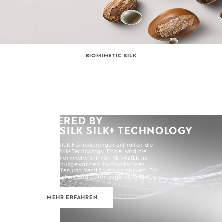
BIOMIMETIC SILK
POWERED BY
KERASILK SILK+ TECHNOLOGY
Alle KERASILK Formulierungen enthalten die
KERASILK Silk+ Technology. Dabei wird die
exklusive Biomimetic Silk von KERASILK mit
sorgfältig ausgewählten, hochwirksamen
Inhaltsstoffen und Verstärkern kombiniert. Für
Haare, die stark und schön zugleich sind.
MEHR ERFAHREN