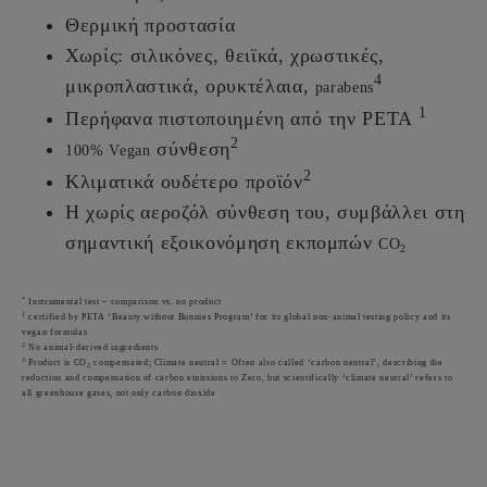
Θερμική προστασία
Χωρίς: σιλικόνες, θειϊκά, χρωστικές,
4
μικροπλαστικά, ορυκτέλαια,
parabens
1
Περήφανα πιστοποιημένη από την PETA
2
σύνθεση
100% Vegan
2
Κλιματικά ουδέτερο προϊόν
Η χωρίς αεροζόλ σύνθεση του, συμβάλλει στη
σημαντική εξοικονόμηση εκπομπών
CO
2
*
Instrumental test – comparison vs. no product
1
certified by PETA ‘Beauty without Bunnies Program’ for its global non-animal testing policy and its
vegan formulas
2
No animal-derived ingredients
3
Product is CO
compensated; Climate neutral = Often also called ‘carbon neutral’, describing the
2
reduction and compensation of carbon emissions to Zero, but scientifically ‘climate neutral’ refers to
all greenhouse gases, not only carbon dioxide