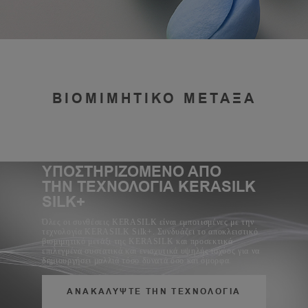
ΒΙΟΜΙΜΗΤΙΚΟ ΜΕΤΑΞΑ
ΥΠΟΣΤΗΡΙΖΟΜΕΝΟ ΑΠΟ
ΤΗΝ ΤΕΧΝΟΛΟΓΙΑ KERASILK
SILK+
Όλες οι συνθέσεις KERASILK είναι εμποτισμένες με την
τεχνολογία KERASILK Silk+. Συνδυάζει το αποκλειστικό
βιομιμητικό μετάξι της KERASILK και προσεκτικά
επιλεγμένα συστατικά και ενισχυτικά υψηλής ισχύος για να
δημιουργήσει μαλλιά τόσο δυνατά όσο και όμορφα.
ΑΝΑΚΑΛΥΨΤΕ ΤΗΝ ΤΕΧΝΟΛΟΓΙΑ