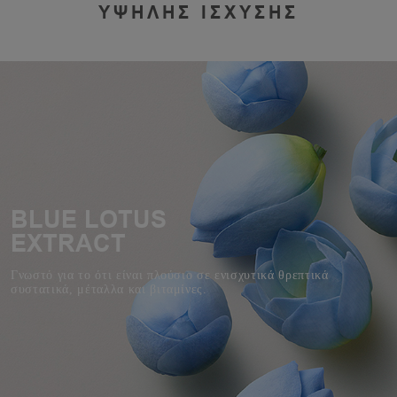
ΥΨΗΛΗΣ ΙΣΧΥΣΗΣ
BLUE LOTUS
EXTRACT
Γνωστό για το ότι είναι πλούσιο σε ενισχυτικά θρεπτικά
συστατικά, μέταλλα και βιταμίνες.