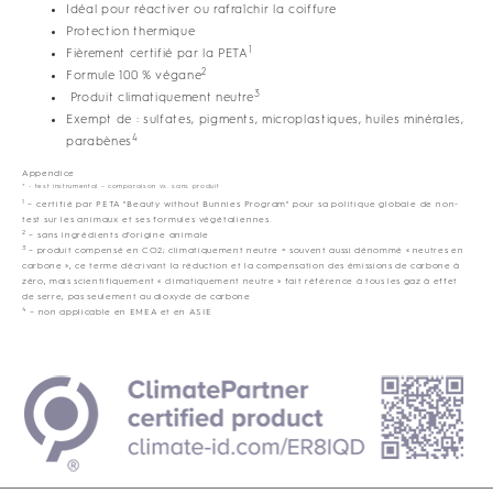
Idéal pour réactiver ou rafraîchir la coiffure
Protection thermique
1
Fièrement certifié par la PETA
2
Formule 100 % végane
3
Produit climatiquement neutre
Exempt de : sulfates, pigments, microplastiques, huiles minérales,
4
parabènes
Appendice
* - test instrumental – comparaison vs. sans produit
1
– certifié par PETA "Beauty without Bunnies Program" pour sa politique globale de non-
test sur les animaux et ses formules végétaliennes.
2
– sans ingrédients d’origine animale
3
– produit compensé en CO2; climatiquement neutre = souvent aussi dénommé « neutres en
carbone », ce terme décrivant la réduction et la compensation des émissions de carbone à
zéro, mais scientifiquement « climatiquement neutre » fait référence à tous les gaz à effet
de serre, pas seulement au dioxyde de carbone
4
– non applicable en EMEA et en ASIE