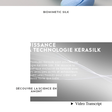
BIOMIMETIC SILK
LA PUISSANCE
DE LA TECHNOLOGIE KERASILK
SILK+
Toutes les formules Kerasilk sont infusées de
la Technologie Kerasilk Silk+. Elle associe la
Soie Biomimétique exclusive de Kerasilk avec
de puissants principes actifs et exhausteurs
soigneusement sélectionnés pour créer une
chevelure aussi forte que belle.
DÉCOUVRE LA SCIENCE EN
AMONT