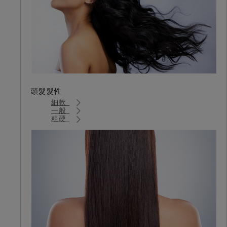
頭髮髮性
細軟
一般
粗硬