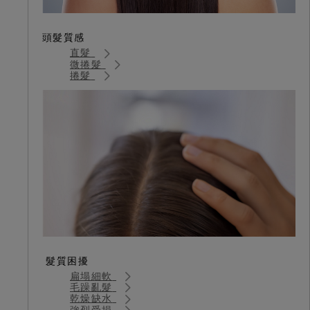
頭髮質感
直髮
微捲髮
捲髮
髮質困擾
扁塌細軟
毛躁亂髮
乾燥缺水
強烈受損