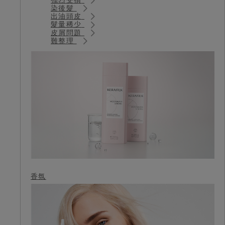
染後髮
出油頭皮
髮量稀少
皮屑問題
難整理
香氛