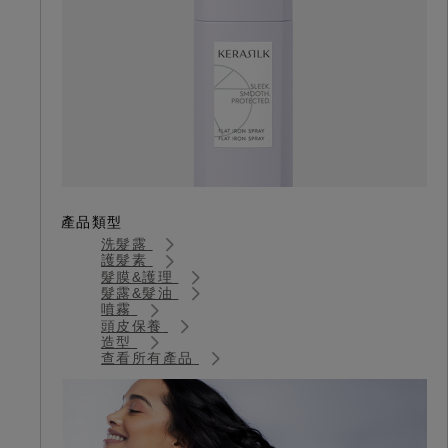
產品類型
洗髮露
護髮素
髮膜&護理
髮露&髮油
噴霧
頭皮保養
造型
查看所有產品