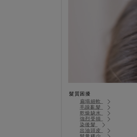
髮質困擾
扁塌細軟
毛躁亂髮
乾燥缺水
強烈受損
染後髮
出油頭皮
髮量稀少