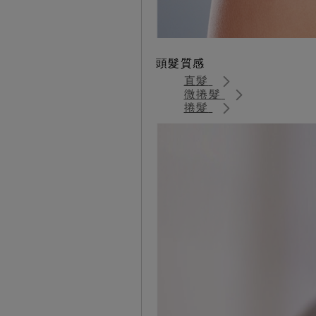
頭髮質感
直髮
微捲髮
捲髮