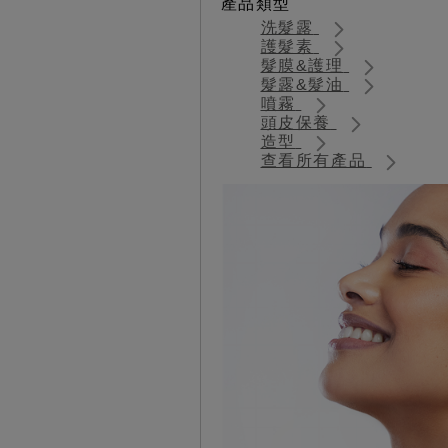
產品類型
洗髮露
護髮素
髮膜&護理
髮露&髮油
噴霧
頭皮保養
造型
查看所有產品