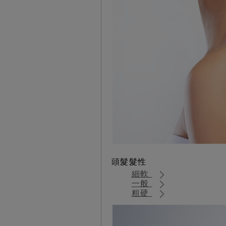
頭髮髮性
細軟
一般
粗硬