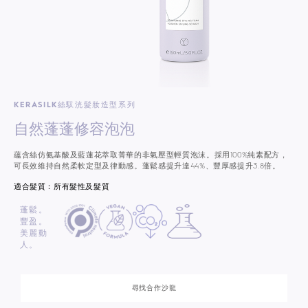
KERASILK絲馭洸髮妝造型系列
自然蓬蓬修容泡泡
蘊含絲仿氨基酸及藍蓮花萃取菁華的非氣壓型輕質泡沫。採用100%純素配方，
可長效維持自然柔軟定型及律動感。蓬鬆感提升達44%、豐厚感提升3.8倍。
適合髮質：所有髮性及髮質
蓬鬆。
豐盈。
美麗動
人。
尋找合作沙龍