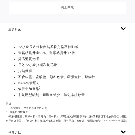
網上商店
主要功效
72小時長效維持自然柔軟定型及律動感
蓬鬆感提升達44%、豐厚感提升3.8倍*
提高髮質光澤
長效72小時抗潮和抗毛躁*
抗熱保護
不含矽靈、硫酸鹽、顏料色素、塑膠微粒、礦物油
1
100%純素配方
2
氣候中和產品
非氣壓型噴劑，可顯著減少二氧化碳排放量
附註
*
– 儀器測試 – 與無使用產品之比較
1
– 並無動物性成分
2
–碳補償產品；氣候中和＝常稱為「碳中和」，即透過減少碳排放和作出補償來實現零排放的目標，但從
科學角度來說，「氣候中和」泛指所有溫室氣體，而非單指二氧化碳。經國際組織ClimatePartner認證。
使用方法