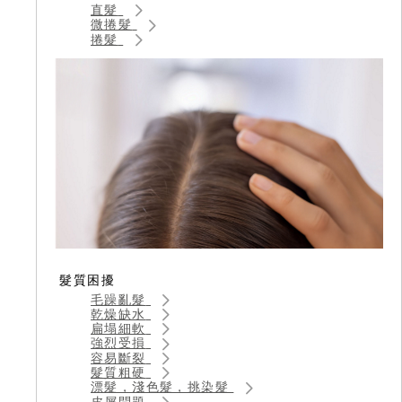
直髮
微捲髮
捲髮
髮質困擾
毛躁亂髮
乾燥缺水
扁塌細軟
強烈受損
容易斷裂
髮質粗硬
漂髮，淺色髮，挑染髮
皮屑問題