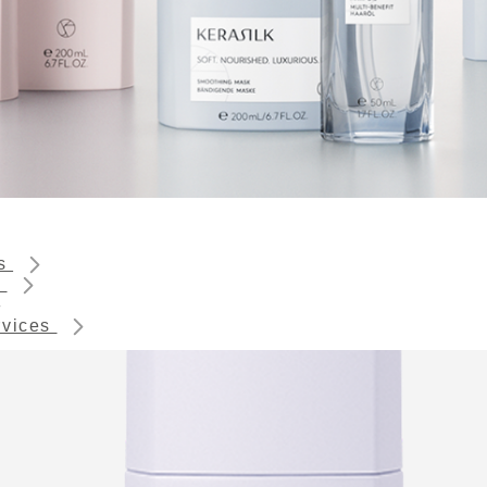
ts
s
rvices