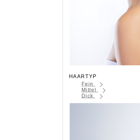
HAARTYP
Fein
Mittel
Dick