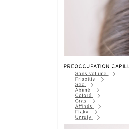
PREOCCUPATION CAPIL
Sans volume
Frisottis
Sec
Abîmé
Coloré
Gras
Affinés
Flaky
Unruly