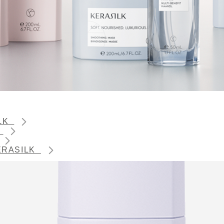
ILK
K
 KERASILK