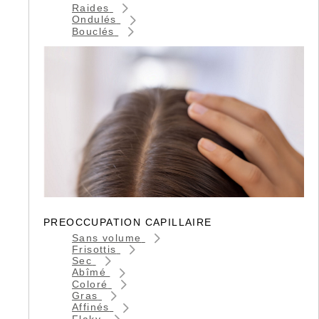
Raides
Ondulés
Bouclés
PREOCCUPATION CAPILLAIRE
Sans volume
Frisottis
Sec
Abîmé
Coloré
Gras
Affinés
Flaky