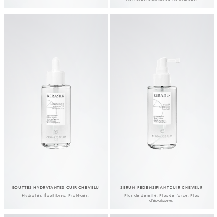
GOUTTES HYDRATANTES CUIR CHEVELU
SÉRUM REDENSIFIANT CUIR CHEVELU
Hydratés. Équilibrés. Protégés.
Plus de densité. Plus de force. Plus
d’épaisseur.