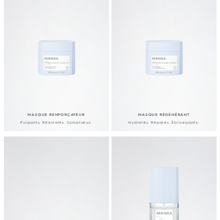
MASQUE RENFORÇATEUR
MASQUE RÉGÉNÉRANT
Puissants. Résistants. Somptueux.
Hydratés. Réparés. Éblouissants.