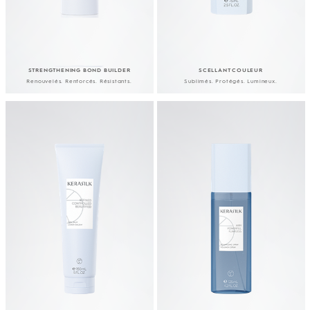
STRENGTHENING BOND BUILDER
SCELLANT COULEUR
Renouvelés. Renforcés.
Résistants.
Sublimés. Protégés. Lumineux.