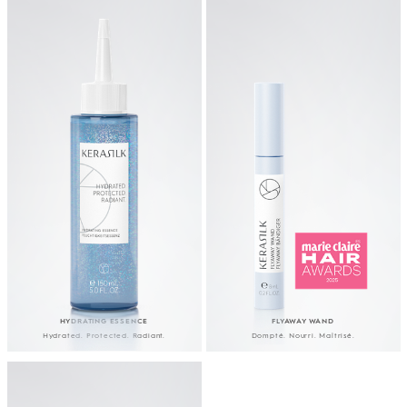
HYDRATING ESSENCE
FLYAWAY WAND
Hydrated. Protected. Radiant.
Dompté. Nourri. Maîtrisé.