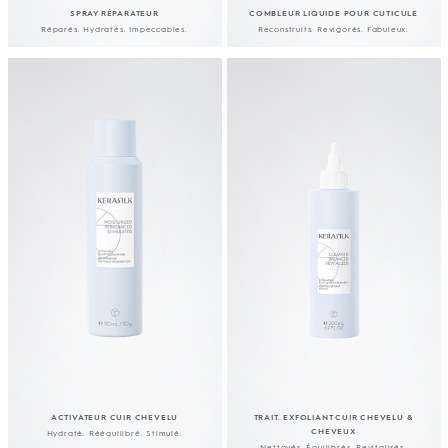
SPRAY RÉPARATEUR
COMBLEUR LIQUIDE POUR CUTICULE
Réparés. Hydratés. Impeccables.
Reconstruits. Revigorés. Fabuleux.
ACTIVATEUR CUIR CHEVELU
TRAIT. EXFOLIANT CUIR CHEVELU &
CHEVEUX
Hydraté. Rééquilibré. Stimulé.
Nettoyés. Équilibrés. Revitalisés.