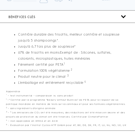
BÉNÉFICES CLÉS
Contrôle durable des frisottis, meilleur contrôle et souplesse
jusqu'à 5 shampooings*.
Jusqu'à 6,7 fois plus de souplesse*
67% de frisottis en moinsExempt de : Silicones, sulfates,
colorants, microplastiques, huiles minérales
1
Fièrement certifié par PETA
2
Formulation 100% végétalienne
3
Produit neutre pour le climat
4
L'emballage est entièrement recyclable
Appendice
*
– test instrumental – comparaison vs. sans produit
1
–*Certifié par le programme "Beauty without Bunnies" de PETA pour le respect de sa
politique mondiale en matière de tests sur les animaux et pour ses formules végétaliennes.
2
– sans ingrédients d’origine animale
3
– ³ Les émissions de CO₂ ont été mesurées, des réductions ont été mises en œuvre et des
projets de protection du climat ont été financés. Certifié par ClimatePartner
4
– non applicable en EMEA et en ASIE
6
- Évaluation par l’Institut Cyclos-HTP GmbH pour AT, BE, DE, DK, FR, IT, LU, NL, NO, SE, UK