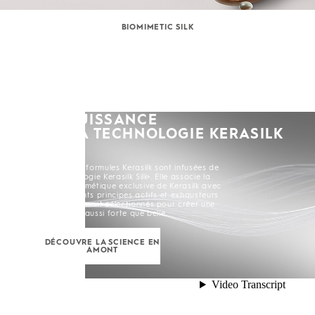
BIOMIMETIC SILK
LA PUISSANCE
DE LA TECHNOLOGIE KERASILK
SILK+
Toutes les formules Kerasilk sont infusées de
la Technologie Kerasilk Silk+. Elle associe la
Soie Biomimétique exclusive de Kerasilk avec
de puissants principes actifs et exhausteurs
soigneusement sélectionnés pour créer une
chevelure aussi forte que belle.
DÉCOUVRE LA SCIENCE EN
AMONT