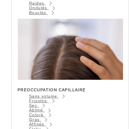
Raides
Ondulés
Bouclés
PREOCCUPATION CAPILLAIRE
Sans volume
Frisottis
Sec
Abîmé
Coloré
Gras
Affinés
Flaky