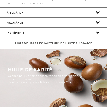
LT, LU, NL, NO, PT, RO, SE, SI, SK, UK
APPLICATION
FRAGRANCE
INGRÉDIENTS
INGRÉDIENTS ET EXHAUSTEURS DE HAUTE PUISSANCE
HUILE DE KARITÉ
Connue pour sa forte concentration en divers acides
gras et sa teneur
élevée en antioxydants telles les vitamines C, A et E.