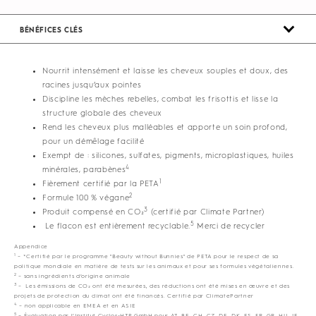
BÉNÉFICES CLÉS
Nourrit intensément et laisse les cheveux souples et doux, des
racines jusqu’aux pointes
Discipline les mèches rebelles, combat les frisottis et lisse la
structure globale des cheveux
Rend les cheveux plus malléables et apporte un soin profond,
pour un démêlage facilité
Exempt de : silicones, sulfates, pigments, microplastiques, huiles
4
minérales, parabènes
1
Fièrement certifié par la PETA
2
Formule 100 % végane
3
Produit compensé en CO₂
(certifié par Climate Partner)
5
Le flacon est entièrement recyclable.
Merci de recycler
Appendice
1
– *Certifié par le programme "Beauty without Bunnies" de PETA pour le respect de sa
politique mondiale en matière de tests sur les animaux et pour ses formules végétaliennes.
2
– sans ingrédients d’origine animale
3
– Les émissions de CO₂ ont été mesurées, des réductions ont été mises en œuvre et des
projets de protection du climat ont été financés. Certifié par ClimatePartner
4
– non applicable en EMEA et en ASIE
5
– Évaluation par l’Institut Cyclos-HTP GmbH pour AT, BE, CH, CZ, DE, DK, ES, FR, GR, HU, IE,