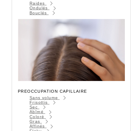
Raides
Ondulés
Bouclés
PREOCCUPATION CAPILLAIRE
Sans volume
Frisottis
Sec
Abîmé
Coloré
Gras
Affinés
Flaky