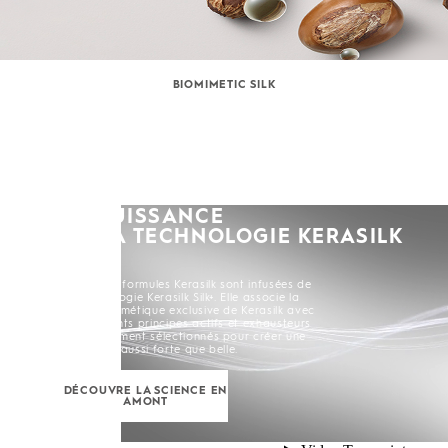
BIOMIMETIC SILK
LA PUISSANCE
DE LA TECHNOLOGIE KERASILK
SILK+
Toutes les formules Kerasilk sont infusées de
la Technologie Kerasilk Silk+. Elle associe la
Soie Biomimétique exclusive de Kerasilk avec
de puissants principes actifs et exhausteurs
soigneusement sélectionnés pour créer une
chevelure aussi forte que belle.
DÉCOUVRE LA SCIENCE EN
AMONT