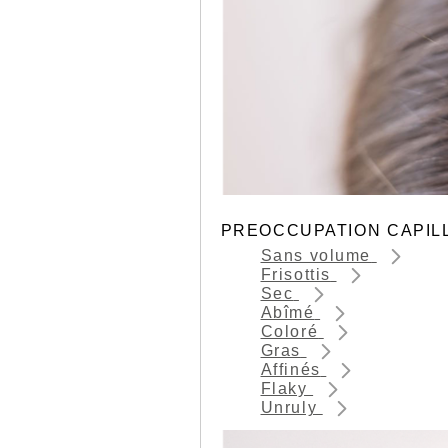
PREOCCUPATION CAPIL
Sans volume
Frisottis
Sec
Abîmé
Coloré
Gras
Affinés
Flaky
Unruly