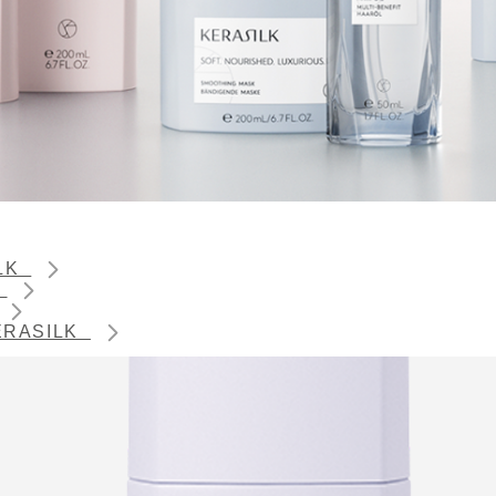
ILK
K
 KERASILK