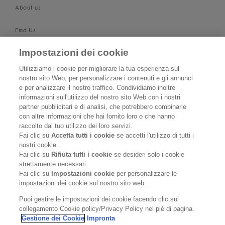
About us
Find Us
Impostazioni dei cookie
SUPPORT
Utilizziamo i cookie per migliorare la tua esperienza sul
Contact Us
nostro sito Web, per personalizzare i contenuti e gli annunci
e per analizzare il nostro traffico. Condividiamo inoltre
informazioni sull'utilizzo del nostro sito Web con i nostri
Become a Stockist
partner pubblicitari e di analisi, che potrebbero combinarle
con altre informazioni che hai fornito loro o che hanno
Privacy Policy
raccolto dal tuo utilizzo dei loro servizi.
Fai clic su
Accetta tutti i cookie
se accetti l'utilizzo di tutti i
Cookie Policy
nostri cookie.
Fai clic su
Rifiuta tutti i cookie
se desideri solo i cookie
strettamente necessari.
Terms & Conditions
Fai clic su
Impostazioni cookie
per personalizzare le
impostazioni dei cookie sul nostro sito web.
FOLLOW US
Puoi gestire le impostazioni dei cookie facendo clic sul
collegamento Cookie policy/Privacy Policy nel piè di pagina.
Gestione dei Cookie
Impronta